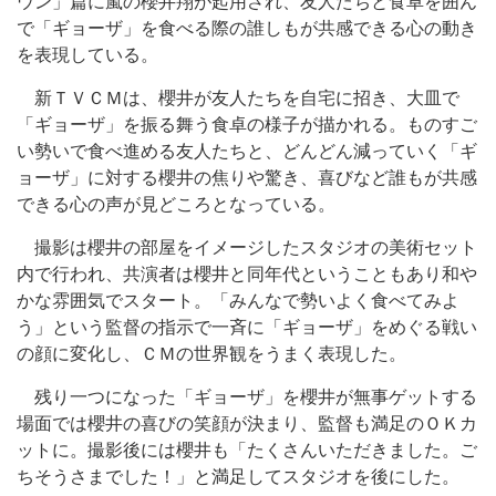
ウン」篇に嵐の櫻井翔が起用され、友人たちと食卓を囲ん
で「ギョーザ」を食べる際の誰しもが共感できる心の動き
を表現している。
新ＴＶＣＭは、櫻井が友人たちを自宅に招き、大皿で
「ギョーザ」を振る舞う食卓の様子が描かれる。ものすご
い勢いで食べ進める友人たちと、どんどん減っていく「ギ
ョーザ」に対する櫻井の焦りや驚き、喜びなど誰もが共感
できる心の声が見どころとなっている。
撮影は櫻井の部屋をイメージしたスタジオの美術セット
内で行われ、共演者は櫻井と同年代ということもあり和や
かな雰囲気でスタート。「みんなで勢いよく食べてみよ
う」という監督の指示で一斉に「ギョーザ」をめぐる戦い
の顔に変化し、ＣＭの世界観をうまく表現した。
残り一つになった「ギョーザ」を櫻井が無事ゲットする
場面では櫻井の喜びの笑顔が決まり、監督も満足のＯＫカ
ットに。撮影後には櫻井も「たくさんいただきました。ご
ちそうさまでした！」と満足してスタジオを後にした。