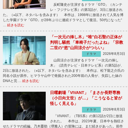
反町隆史が主演するドラマ「GTO」（カンテ
レ・フジテレビ系）の第3話が、3日に放送され
た。（※以下、ネタバレを含みます） 本作は、1998年に放送されて人気を博
した学園ドラマ「GTO」が28年ぶりに連続ドラマとして復活。50代になった“
…
続きを読む
「一次元の挿し木」“唯”白石聖の正体が
判明し騒然 「車椅子だったよね」「宗教
二世の“悠”山田涼介がつらい」
2026年8月3日
ドラマ
山田涼介が主演するドラマ「一次元の挿し
木」（読売テレビ・日本テレビ系）の第5話が、
2日に放送された。（※以下、ネタバレを含みます） 本作は、松下龍之介氏の
同名小説が原作。ヒマラヤ山中で発掘された200年前の人骨が、失踪した妹の
DNAと完 …
続きを読む
日曜劇場「VIVANT」「まさか長野専務
（小日向文世）が…」「こうなると皆が
怪しく見える」
2026年8月3日
ドラマ
「VIVANT」（TBS系）の第12話が2日に放送
された。 本作は、2023年夏、日本中を熱狂さ
せたドラマの続編。乃木憂助（堺雅人）の冒険には、まだ続きがあった。前作