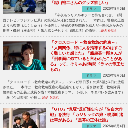
「縦山裕二さんのグッズ欲しい」
2026年8月6日
ドラマ
「今夜もシリアルキラーと待ち合わせ」（関
西テレビ／フジテレビ系）の第6話が5日に放送された。 本作は、警察の正義
よりも復讐（ふくしゅう）を優先し、秘密の共犯関係を結んだ一匹おおかみの
刑事・磯貝（横山裕）と第六感女子ヒナタ（関水渚）の物語 …
続きを読む
「クロスロード ～救命救急の約束～」
「人間関係、特に人を指導するのはすご
く難しいと感じた」「船越英一郎さんが
『刑事面に似ていると言われたことがあ
る』って、そりゃあ2時間ドラマの帝王だ
もの」
2026年8月6日
ドラマ
「クロスロード ～救命救急の約束～」（テレビ朝日系）の第5話が4日に放送
された。 本作は、救命救急医療の最前線でもがく、若き救命医・救急隊員・
警察官らの正義と成長を描く本格医療ドラマ。（※以下、ネタバレを含みます）
遥（今田美桜）や桐 …
続きを読む
「GTO」“鬼塚”反町隆史らが「告白大作
戦」を決行 「カジサックの娘・梶原叶渚
は華がある」「黒幕の正体は誰」
2026年8月4日
ドラマ