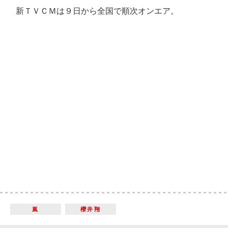
新ＴＶＣＭは９日から全国で順次オンエア。
嵐
櫻井翔