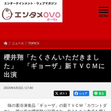
MENU
ニュース
TOPICS
櫻井翔「たくさんいただきまし
た」 「ギョーザ」新ＴＶＣＭに
出演
2015年4月3日 / 17:40
ポスト
シェア
送る
味の素冷凍食品「ギョーザ」の新ＴＶＣＭ「カウントダ