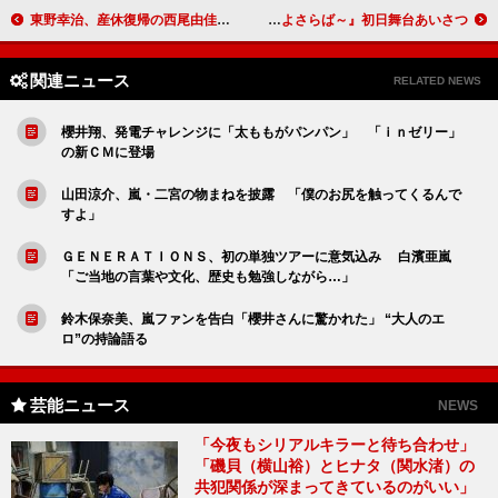
東野幸治、産休復帰の西尾由佳理アナに驚き 西尾アナ「子どもの成長で涙もろくなった」
松田龍平「大きなガがぶつかってきた時は死ぬかと思った」 『ジヌよさらば～』初日舞台あいさつ
関連ニュース
RELATED NEWS
櫻井翔、発電チャレンジに「太ももがパンパン」 「ｉｎゼリー」
の新ＣＭに登場
山田涼介、嵐・二宮の物まねを披露 「僕のお尻を触ってくるんで
すよ」
ＧＥＮＥＲＡＴＩＯＮＳ、初の単独ツアーに意気込み 白濱亜嵐
「ご当地の言葉や文化、歴史も勉強しながら…」
鈴木保奈美、嵐ファンを告白「櫻井さんに驚かれた」 “大人のエ
ロ”の持論語る
芸能ニュース
NEWS
「今夜もシリアルキラーと待ち合わせ」
「磯貝（横山裕）とヒナタ（関水渚）の
共犯関係が深まってきているのがいい」