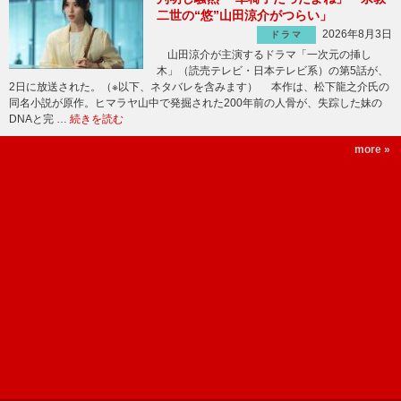
二世の“悠”山田涼介がつらい」
2026年8月3日
ドラマ
山田涼介が主演するドラマ「一次元の挿し
木」（読売テレビ・日本テレビ系）の第5話が、
2日に放送された。（※以下、ネタバレを含みます） 本作は、松下龍之介氏の
同名小説が原作。ヒマラヤ山中で発掘された200年前の人骨が、失踪した妹の
DNAと完 …
続きを読む
more »