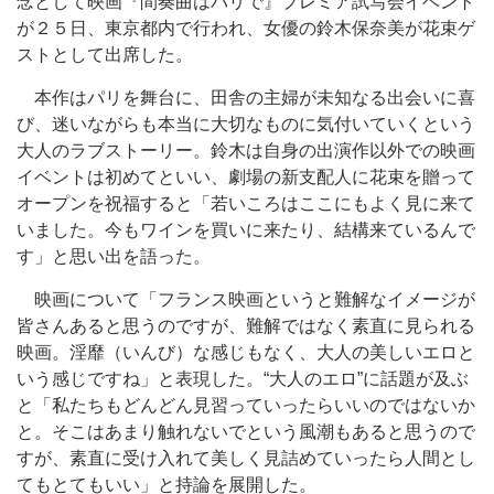
念として映画『間奏曲はパリで』プレミア試写会イベント
が２５日、東京都内で行われ、女優の鈴木保奈美が花束ゲ
ストとして出席した。
本作はパリを舞台に、田舎の主婦が未知なる出会いに喜
び、迷いながらも本当に大切なものに気付いていくという
大人のラブストーリー。鈴木は自身の出演作以外での映画
イベントは初めてといい、劇場の新支配人に花束を贈って
オープンを祝福すると「若いころはここにもよく見に来て
いました。今もワインを買いに来たり、結構来ているんで
す」と思い出を語った。
映画について「フランス映画というと難解なイメージが
皆さんあると思うのですが、難解ではなく素直に見られる
映画。淫靡（いんび）な感じもなく、大人の美しいエロと
いう感じですね」と表現した。“大人のエロ”に話題が及ぶ
と「私たちもどんどん見習っていったらいいのではないか
と。そこはあまり触れないでという風潮もあると思うので
すが、素直に受け入れて美しく見詰めていったら人間とし
てもとてもいい」と持論を展開した。