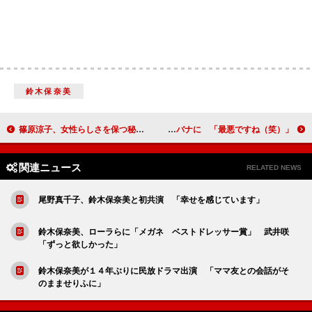
鈴木保奈美
篠原涼子、女性らしさを保つ秘訣は笑顔 「働く女性は強くて、しなやか」
桐谷美玲、Ａ．Ｂ．Ｃ－Ｚ戸塚祥太の 淡い恋バナに 「最悪ですね（笑）」
関連ニュース
RELATED NEWS
尾野真千子、鈴木保奈美と初共演 「幸せを感じています」
鈴木保奈美、ローラらに「メガネ ベストドレッサー賞」 武井咲
「ずっと欲しかった」
鈴木保奈美が１４年ぶりに民放ドラマ出演 「ママ友との会話がそ
のまませりふに」