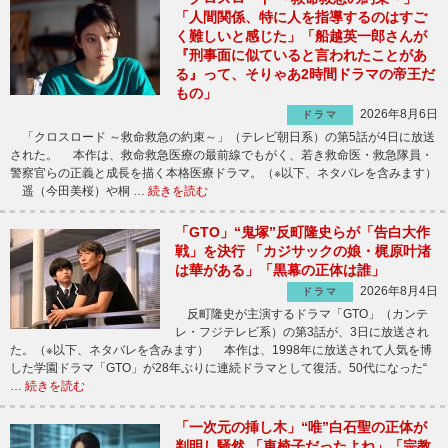
「人間関係、特に人を指導するのはすご
く難しいと感じた」「船越英一郎さんが
『刑事面に似ていると言われたことがあ
る』って、そりゃあ2時間ドラマの帝王だ
もの」
2026年8月6日
ドラマ
「クロスロード ～救命救急の約束～」（テレビ朝日系）の第5話が4日に放送
された。 本作は、救命救急医療の最前線でもがく、若き救命医・救急隊員・
警察官らの正義と成長を描く本格医療ドラマ。（※以下、ネタバレを含みます）
遥（今田美桜）や桐 …
続きを読む
「GTO」“鬼塚”反町隆史らが「告白大作
戦」を決行 「カジサックの娘・梶原叶渚
は華がある」「黒幕の正体は誰」
2026年8月4日
ドラマ
反町隆史が主演するドラマ「GTO」（カンテ
レ・フジテレビ系）の第3話が、3日に放送され
た。（※以下、ネタバレを含みます） 本作は、1998年に放送されて人気を博
した学園ドラマ「GTO」が28年ぶりに連続ドラマとして復活。50代になった“
…
続きを読む
「一次元の挿し木」“唯”白石聖の正体が
判明し騒然 「車椅子だったよね」「宗教