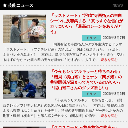
芸能ニュース
NEWS
「ラストノート」“澄晴”寺西拓人の告白
シーンに反響集まる 「真っすぐな告白が
カッコいい」「最高のシーンをありがと
う」
2026年8月7日
ドラマ
内田有紀と寺西拓人がダブル主演するドラマ
「ラストノート」（フジテレビ系）の第5話が、6日に放送された。（※以下、
ネタバレを含みます） 本作は、環境も積み重ねてきた人生も全く違う、交わ
るはずのなかった歳の差の男女が静かに引かれ合い、人生で …
続きを読む
「今夜もシリアルキラーと待ち合わせ」
「磯貝（横山裕）とヒナタ（関水渚）の
共犯関係が深まってきているのがいい」
「縦山裕二さんのグッズ欲しい」
2026年8月6日
ドラマ
「今夜もシリアルキラーと待ち合わせ」（関
西テレビ／フジテレビ系）の第6話が5日に放送された。 本作は、警察の正義
よりも復讐（ふくしゅう）を優先し、秘密の共犯関係を結んだ一匹おおかみの
刑事・磯貝（横山裕）と第六感女子ヒナタ（関水渚）の物語 …
続きを読む
「クロスロード ～救命救急の約束～」