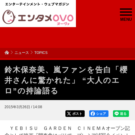
MENU
ニュース
TOPICS
鈴木保奈美、嵐ファンを告白「櫻
井さんに驚かれた」 “大人のエ
ロ”の持論語る
2015年3月26日 / 14:08
ポスト
シェア
送る
ＹＥＢＩＳＵ ＧＡＲＤＥＮ ＣＩＮＥＭＡオープン記