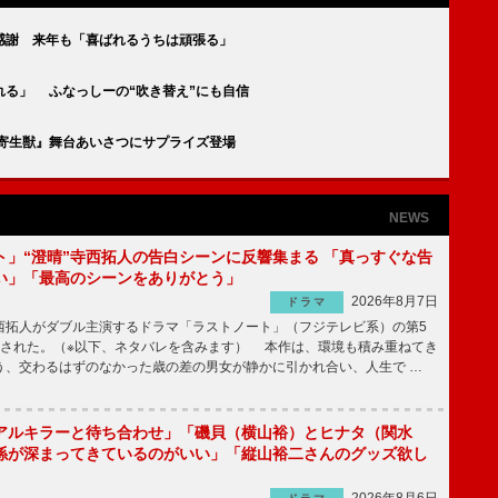
感謝 来年も「喜ばれるうちは頑張る」
れる」 ふなっしーの“吹き替え”にも自信
『寄生獣』舞台あいさつにサプライズ登場
NEWS
ト」“澄晴”寺西拓人の告白シーンに反響集まる 「真っすぐな告
い」「最高のシーンをありがとう」
2026年8月7日
ドラマ
拓人がダブル主演するドラマ「ラストノート」（フジテレビ系）の第5
送された。（※以下、ネタバレを含みます） 本作は、環境も積み重ねてき
う、交わるはずのなかった歳の差の男女が静かに引かれ合い、人生で …
アルキラーと待ち合わせ」「磯貝（横山裕）とヒナタ（関水
係が深まってきているのがいい」「縦山裕二さんのグッズ欲し