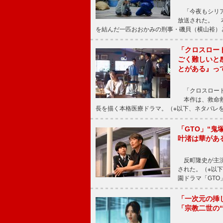
「今夜もシリア
放送された。 
を結んだ一匹おおかみの刑事・磯貝（横山裕）
「クロスロー
ごく難しいと
とがある』っ
「クロスロード
本作は、救命救
長を描く本格医療ドラマ。（※以下、ネタバレ
「GTO」“
叶渚は華があ
反町隆史が主演
された。（※以
園ドラマ「GTO
「一次元の挿
「宗教二世の