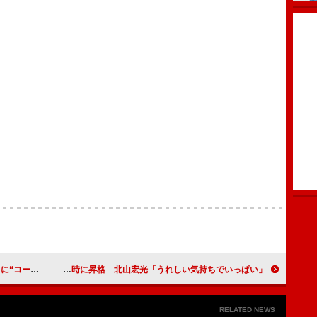
れ方”を指導
キスマイの冠番組が午後１１時に昇格 北山宏光「うれしい気持ちでいっぱい」
RELATED NEWS