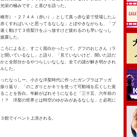
。光栄の極みです」と喜びを語った。
橋市）・２７４Ａ（赤い）」として真っ赤な姿で登場したふ
も赤くすればいいと思ってるなしな」とぼやきながらも、「ブ
倍速く動けて３倍梨汁をぶっ放すけど疲れるのも早いなっし
を披露した。
ころによると、すごく面白かったって。グフのおじさん（ラ
たと聞いているなし」と語り、「見ていないけど、聞いた話だ
のかと全部分かるやつらしいなしな。全ての謎が解き明かされ
ールした。
ったなっしー。小さな洋梨時代に作ったガンプラはアッガ
と振り返り、「のこぎりとかキリを使って可動域を広くした覚
あることを告白。年齢がばれそうになると「三十五、六年前の
し！？ 洋梨の世界とは時空のゆがみがあるなしな」と必死に
３館でイベント上演される。