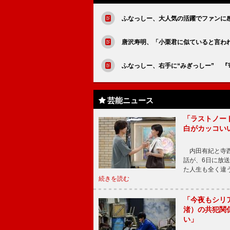
ふなっしー、大人気の活躍でファンに
唐沢寿明、「小栗君に似ていると言わ
ふなっしー、右手に“みぎっしー” 
芸能ニュース
「ラストノー
白がカッコい
内田有紀と寺西
話が、6日に放
た人生も全く違
続きを読む
「今夜もシリ
渚）の共犯関
い」