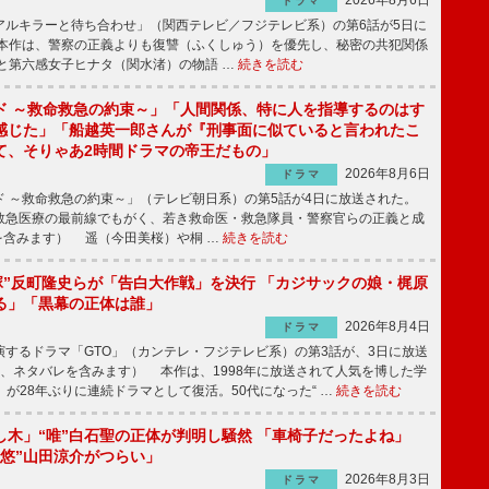
2026年8月6日
ドラマ
ルキラーと待ち合わせ」（関西テレビ／フジテレビ系）の第6話が5日に
本作は、警察の正義よりも復讐（ふくしゅう）を優先し、秘密の共犯関係
と第六感女子ヒナタ（関水渚）の物語 …
続きを読む
ド ～救命救急の約束～」「人間関係、特に人を指導するのはす
感じた」「船越英一郎さんが『刑事面に似ていると言われたこ
て、そりゃあ2時間ドラマの帝王だもの」
2026年8月6日
ドラマ
 ～救命救急の約束～」（テレビ朝日系）の第5話が4日に放送された。
急医療の最前線でもがく、若き救命医・救急隊員・警察官らの正義と成
を含みます） 遥（今田美桜）や桐 …
続きを読む
鬼塚”反町隆史らが「告白大作戦」を決行 「カジサックの娘・梶原
る」「黒幕の正体は誰」
2026年8月4日
ドラマ
するドラマ「GTO」（カンテレ・フジテレビ系）の第3話が、3日に放送
下、ネタバレを含みます） 本作は、1998年に放送されて人気を博した学
」が28年ぶりに連続ドラマとして復活。50代になった“ …
続きを読む
し木」“唯”白石聖の正体が判明し騒然 「車椅子だったよね」
“悠”山田涼介がつらい」
2026年8月3日
ドラマ