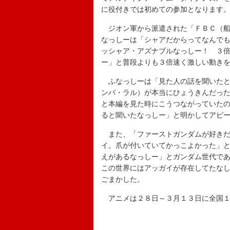
に役付きでは初めての参加となります
ジオン軍から派遣された「ＦＢＣ（船
なっしーは「シャアだからってなんで
ッシャア・アズナブルなっしー！ ３
ー」と普段よりも３倍速く激しい動き
ふなっしーは「見た人の話を聞いたと
ンバ・ラル）が本当にひょうきんだっ
と本編を見た時にこうつながっていた
ると聞いたなっしー」と明かしてアピ
また、「ファーストガンダムが好きだ
イ。爪が付いていてかっこよかった」
えがあるなっしー」とガンダム世代で
この世界にはアッガイが存在してたな
ごまかした。
アニメは２８日～３月１３日に全国１