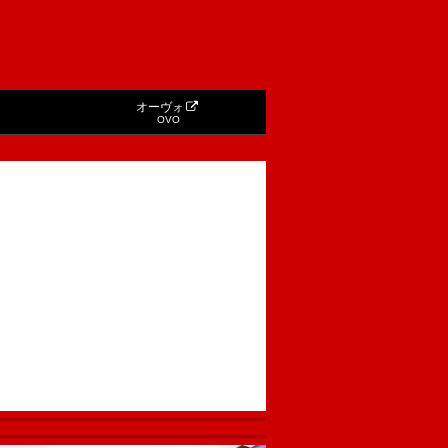
オーヴォ
OVO