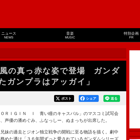
ニュース
音楽
特別企画
NEWS
MUSIC
PR
風の真っ赤な姿で登場 ガンダ
たガンプラはアッガイ」
ポスト
シェア
送る
ＯＲＩＧＩＮ Ｉ 青い瞳のキャスバル」のマスコミ試写会
れ、声優の潘めぐみ、ふなっしー、ぬまっちが出席した。
兄妹の過去とジオン独立戦争の開戦に至る物語を描く。劇中
を務めた潘は「３６年間ずっと愛されているガンダムシリーズ