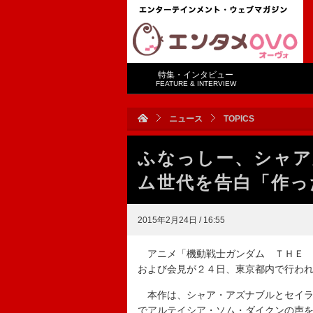
特集・インタビュー
FEATURE & INTERVIEW
ニュース
TOPICS
ふなっしー、シャア
ム世代を告白「作っ
2015年2月24日 / 16:55
アニメ「機動戦士ガンダム ＴＨＥ 
および会見が２４日、東京都内で行わ
本作は、シャア・アズナブルとセイラ
でアルテイシア・ソム・ダイクンの声