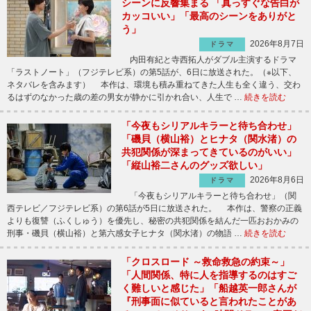
シーンに反響集まる 「真っすぐな告白が
カッコいい」「最高のシーンをありがと
う」
2026年8月7日
ドラマ
内田有紀と寺西拓人がダブル主演するドラマ
「ラストノート」（フジテレビ系）の第5話が、6日に放送された。（※以下、
ネタバレを含みます） 本作は、環境も積み重ねてきた人生も全く違う、交わ
るはずのなかった歳の差の男女が静かに引かれ合い、人生で …
続きを読む
「今夜もシリアルキラーと待ち合わせ」
「磯貝（横山裕）とヒナタ（関水渚）の
共犯関係が深まってきているのがいい」
「縦山裕二さんのグッズ欲しい」
2026年8月6日
ドラマ
「今夜もシリアルキラーと待ち合わせ」（関
西テレビ／フジテレビ系）の第6話が5日に放送された。 本作は、警察の正義
よりも復讐（ふくしゅう）を優先し、秘密の共犯関係を結んだ一匹おおかみの
刑事・磯貝（横山裕）と第六感女子ヒナタ（関水渚）の物語 …
続きを読む
「クロスロード ～救命救急の約束～」
「人間関係、特に人を指導するのはすご
く難しいと感じた」「船越英一郎さんが
『刑事面に似ていると言われたことがあ