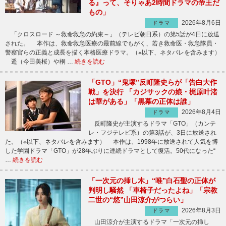
る』って、そりゃあ2時間ドラマの帝王だ
もの」
2026年8月6日
ドラマ
「クロスロード ～救命救急の約束～」（テレビ朝日系）の第5話が4日に放送
された。 本作は、救命救急医療の最前線でもがく、若き救命医・救急隊員・
警察官らの正義と成長を描く本格医療ドラマ。（※以下、ネタバレを含みます）
遥（今田美桜）や桐 …
続きを読む
「GTO」“鬼塚”反町隆史らが「告白大作
戦」を決行 「カジサックの娘・梶原叶渚
は華がある」「黒幕の正体は誰」
2026年8月4日
ドラマ
反町隆史が主演するドラマ「GTO」（カンテ
レ・フジテレビ系）の第3話が、3日に放送され
た。（※以下、ネタバレを含みます） 本作は、1998年に放送されて人気を博
した学園ドラマ「GTO」が28年ぶりに連続ドラマとして復活。50代になった“
…
続きを読む
「一次元の挿し木」“唯”白石聖の正体が
判明し騒然 「車椅子だったよね」「宗教
二世の“悠”山田涼介がつらい」
2026年8月3日
ドラマ
山田涼介が主演するドラマ「一次元の挿し