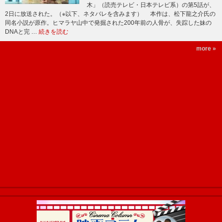
木」（読売テレビ・日本テレビ系）の第5話が、
2日に放送された。（※以下、ネタバレを含みます） 本作は、松下龍之介氏の
同名小説が原作。ヒマラヤ山中で発掘された200年前の人骨が、失踪した妹の
DNAと完 …
続きを読む
more »