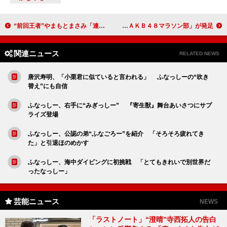
“前回王者”やまもとまさみ「連覇は当然」 「Ｒ－１ぐらんぷり２０１５」記者会見
高城亜樹「またフルマラソンを完走したい」 新生「ＡＫＢ４８マラソン部」が発足
関連ニュース
RELATED NEWS
唐沢寿明、「小栗君に似ていると言われる」 ふなっしーの“吹き
替え”にも自信
ふなっしー、右手に“みぎっしー” 『寄生獣』舞台あいさつにサプ
ライズ登場
ふなっしー、公認の弟“ふなごろー”を紹介 「そろそろ疲れてき
た」と引退ほのめかす
ふなっしー、海中ダイビングに初挑戦 「とてもきれいで別世界だ
ったなっしー」
芸能ニュース
NEWS
「ラストノート」“澄晴”寺西拓人の告白