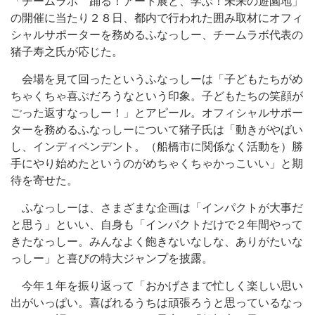
「チームラボ 踊る！アート展と、学ぶ！未来の遊園地」
の開催に当たり２８日、都内で行われた囲み取材にオフィ
シャルサポーターを務めるふなっしー、チームラボ代表の
猪子寿之氏が応じた。
会場を見て回ったというふなっしーは「子どもたちがめ
ちゃくちゃ喜ぶだろうなという印象。子どもたちの笑顔が
ごった返すなっしー！」とアピール。オフィシャルサポー
ターを務めるふなっしーについて猪子氏は「動きがやばい
し、インディペンデント。（船橋市に関係なく活動を）勝
手にやり始めたというのがめちゃくちゃかっこいい」と期
待を寄せた。
ふなっしーは、さまざまな企画は「インパクトが大事だ
と思う」といい、自身も「インパクトだけで２年間やって
きたなっしー。みんなよく飽きないなしな、ありがたいな
っしー」と喜びの特大ジャンプを披露。
今年１年を振り返って「おかげさまで忙しく楽しい思い
出がいっぱい。喜ばれるうちは頑張ろうと思っているなっ