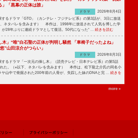
る」「黒幕の正体は誰」
2026年8月4日
ドラマ
するドラマ「GTO」（カンテレ・フジテレビ系）の第3話が、3日に放送
下、ネタバレを含みます） 本作は、1998年に放送されて人気を博した学
」が28年ぶりに連続ドラマとして復活。50代になった“ …
続きを読む
し木」“唯”白石聖の正体が判明し騒然 「車椅子だったよね」
“悠”山田涼介がつらい」
2026年8月3日
ドラマ
するドラマ「一次元の挿し木」（読売テレビ・日本テレビ系）の第5話
された。（※以下、ネタバレを含みます） 本作は、松下龍之介氏の同名小
ヤ山中で発掘された200年前の人骨が、失踪した妹のDNAと完 …
続きを
more »