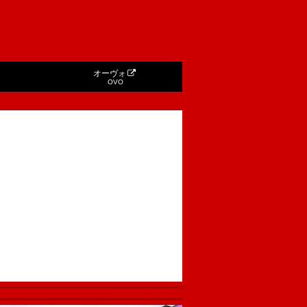
オーヴォ
OVO