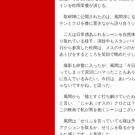
インを松岡茉優が演じる。
取材陣に公開されたのは、風間演じる
チンとクロを膝に置きながら語り合う
二人は日常感あふれるシーンを自然体
り取れている様子。演技中もスタンバ
日から参加した松岡は、メスのチンの
あくびをするところを笑顔で眺めたり
撮影も終盤に入ったが、風間は「今日
ってしまって泥沼にハマったこともあ
に住んでいるみたい。今日は、あいつら
ゃないですかね」と語った。
風間から「猫とすぐ打ち解けていたね
と言い、「じゃあ（オスの）クロとは
この映画で私が男を抱くシーンはござ
風間は「せりふを言っていても猫は予
アクションを取るか、せりふを取るか
ルな感じです」と表現した。