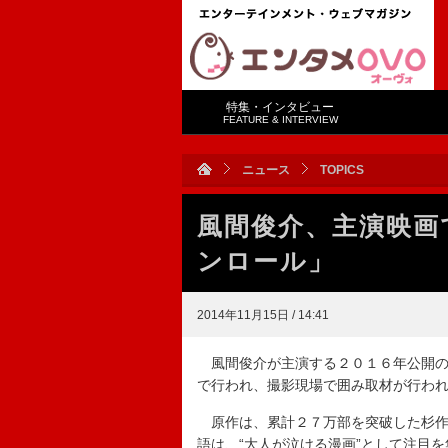
特集・インタビュー
FEATURE & INTERVIEW
ニュース
TOPICS
風間俊介、主演映画
ンロール」
2014年11月15日 / 14:41
風間俊介が主演する２０１６年公開の
で行われ、撮影現場で囲み取材が行わ
原作は、累計２７万部を突破した杉作
語は、“大人が泣ける漫画”として注目