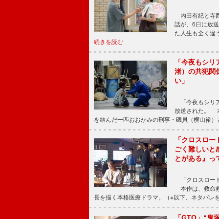
内田有紀と寺西
話が、6日に放
た人生も全く違
続きを読む
「今夜もシリ
渚）の共犯関
い」
「今夜もシリア
放送された。 
を結んだ一匹おおかみの刑事・磯貝（横山裕）
「クロスロー
ごく難しいと
とがある』っ
「クロスロード
本作は、救命救
長を描く本格医療ドラマ。（※以下、ネタバレ
「GTO」“