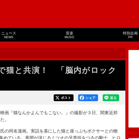
ニュース
音楽
特別企画
NEWS
MUSIC
PR
で猫と共演！ 「脳内がロック
ポスト
シェア
送る
映画『猫なんかよんでもこない。』の撮影が３日、関東近郊
れた。
氏の同名漫画。実話を基にした猫と崖っぷちボクサーとの物
を集めている。風間が演じるミツオの兄貴役をつるの剛士、ヒロ