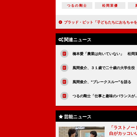
つるの剛士
松岡茉優
ブラッド・ピット「子どもたちにおもちゃを頼まれた」 『フューリー』来
関連ニュース
橋本愛「農業は向いていない」 松岡
風間俊介、３１歳で二十歳の大学生役
風間俊介、“ブレークスルー”を語る 
つるの剛士「仕事と趣味のバランスが
芸能ニュース
「ラストノー
白がカッコい