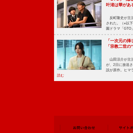
叶渚は華があ
反町隆史が主演
された。（※以
園ドラマ「GTO
「一次元の挿
「宗教二世の
山田涼介が主演
が、2日に放送
説が原作。ヒマラ
読む