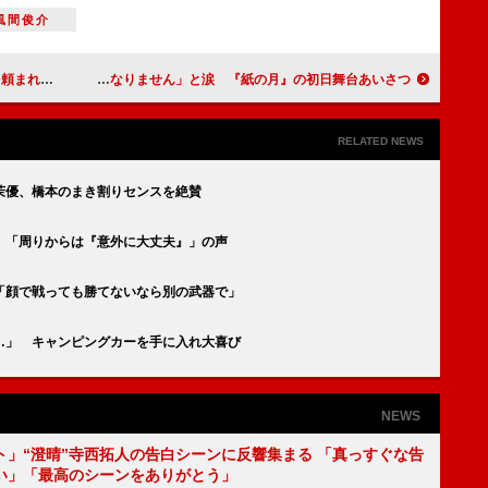
風間俊介
日会見に登場
宮沢りえ「もう言葉になりません」と涙 『紙の月』の初日舞台あいさつ
RELATED NEWS
茉優、橋本のまき割りセンスを絶賛
 「周りからは『意外に大丈夫』」の声
「顔で戦っても勝てないなら別の武器で」
…」 キャンピングカーを手に入れ大喜び
NEWS
ト」“澄晴”寺西拓人の告白シーンに反響集まる 「真っすぐな告
い」「最高のシーンをありがとう」