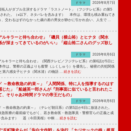
2026年8月7日
ドラマ
拓人がダブル主演するドラマ「ラストノート」（フジテレビ系）の第5
送された。（※以下、ネタバレを含みます） 本作は、環境も積み重ねてき
う、交わるはずのなかった歳の差の男女が静かに引かれ合い、人生で …
アルキラーと待ち合わせ」「磯貝（横山裕）とヒナタ（関水
係が深まってきているのがいい」「縦山裕二さんのグッズ欲し
2026年8月6日
ドラマ
ルキラーと待ち合わせ」（関西テレビ／フジテレビ系）の第6話が5日に
本作は、警察の正義よりも復讐（ふくしゅう）を優先し、秘密の共犯関係
と第六感女子ヒナタ（関水渚）の物語 …
続きを読む
ド ～救命救急の約束～」「人間関係、特に人を指導するのはす
感じた」「船越英一郎さんが『刑事面に似ていると言われたこ
て、そりゃあ2時間ドラマの帝王だもの」
2026年8月6日
ドラマ
 ～救命救急の約束～」（テレビ朝日系）の第5話が4日に放送された。
急医療の最前線でもがく、若き救命医・救急隊員・警察官らの正義と成
を含みます） 遥（今田美桜）や桐 …
続きを読む
鬼塚”反町隆史らが「告白大作戦」を決行 「カジサックの娘・梶原