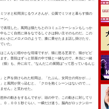
ミツオと松岡演じるウメさんが、公園でミツオと暮らす猫の
シーン。
で表現した。風間は猫たちとのコミュニケーションもしっか
イ中もごく自然に体をなでるしぐさは飼い主そのものだ。この
かわいさにメロメロのようで、膝に乗せたまま話し掛けたり、
していた。
はこんなに穏やかな現場ですが、猫に怒る芝居で、猫がビビ
ります。普段はずっと部屋の中で猫と一緒なので、本当に一緒
（猫）も、外に出て、“なんだこの展開は”って思っているんじ
」と声を掛けられた松岡は、「たぶん、女同士の何かが…」
？」と風間が突っ込むと、「クロを抱くシーンはないので…。
いません」と笑わせた。
想外の動きをするんですが、頭の中で、この動きに対してリ
を、０．００１秒ぐらい、一瞬だけ迷う。脳内がロックンロー