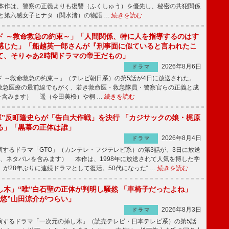
本作は、警察の正義よりも復讐（ふくしゅう）を優先し、秘密の共犯関係
と第六感女子ヒナタ（関水渚）の物語 …
続きを読む
ド ～救命救急の約束～」「人間関係、特に人を指導するのはす
感じた」「船越英一郎さんが『刑事面に似ていると言われたこ
て、そりゃあ2時間ドラマの帝王だもの」
2026年8月6日
ドラマ
 ～救命救急の約束～」（テレビ朝日系）の第5話が4日に放送された。
急医療の最前線でもがく、若き救命医・救急隊員・警察官らの正義と成
を含みます） 遥（今田美桜）や桐 …
続きを読む
鬼塚”反町隆史らが「告白大作戦」を決行 「カジサックの娘・梶原
る」「黒幕の正体は誰」
2026年8月4日
ドラマ
するドラマ「GTO」（カンテレ・フジテレビ系）の第3話が、3日に放送
下、ネタバレを含みます） 本作は、1998年に放送されて人気を博した学
」が28年ぶりに連続ドラマとして復活。50代になった“ …
続きを読む
し木」“唯”白石聖の正体が判明し騒然 「車椅子だったよね」
“悠”山田涼介がつらい」
2026年8月3日
ドラマ
するドラマ「一次元の挿し木」（読売テレビ・日本テレビ系）の第5話