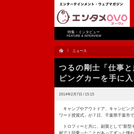
特集・インタビュー
FEATURE & INTERVIEW
ニュース
つるの剛士「仕事と
ピングカーを手に入
2014年2月7日 / 15:15
キャンプやアウトドア、キャンピング
ワード授賞式」が７日、千葉県千葉市
トロフィーと共に、副賞として“新型キ
材で１回乗ったことがあってずっと憧