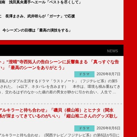
指南 浅田真央選手へエール「ベストを尽くして」
に 長澤まさみ、武井咲らが「ガーナ」で応援
 今シーズンの目標は「最高の演技をする」
NEWS
ト」“澄晴”寺西拓人の告白シーンに反響集まる 「真っすぐな告
い」「最高のシーンをありがとう」
2026年8月7日
ドラマ
拓人がダブル主演するドラマ「ラストノート」（フジテレビ系）の第5
送された。（※以下、ネタバレを含みます） 本作は、環境も積み重ねてき
う、交わるはずのなかった歳の差の男女が静かに引かれ合い、人生で …
アルキラーと待ち合わせ」「磯貝（横山裕）とヒナタ（関水
係が深まってきているのがいい」「縦山裕二さんのグッズ欲し
2026年8月6日
ドラマ
ルキラーと待ち合わせ」（関西テレビ／フジテレビ系）の第6話が5日に