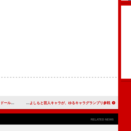
人賞を受賞
あべこうじ「婚約指輪は給料何カ月分もいっていない」 よしもと芸人キャラが、ゆるキャラグランプリ参戦
RELATED NEWS