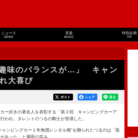
ニュース
音楽
特別企画
NEWS
MUSIC
PR
趣味のバランスが…」 キャン
れ大喜び
ポスト
シェア
送る
カー好きの著名人を表彰する「第２回 キャンピングカーア
で行われ、タレントのつるの剛士が登壇した。
ャンピングカー１年無償レンタル権”を贈られたつるのは「取
れがあった」と満面の笑み。