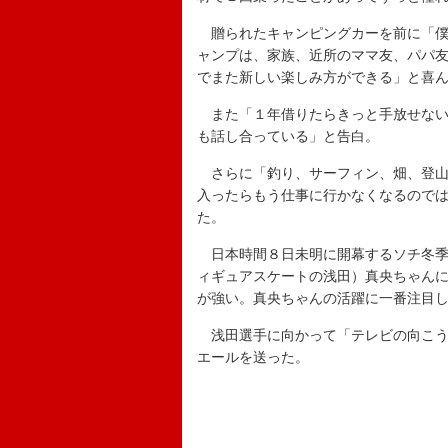
贈られたキャンピングカーを前に「僕
ャンプは、家族、近所のママ友、パパ
でまた新しい楽しみ方ができる」と喜
また「１年借りたらきっと手放せない
も話し合っている」と告白。
さらに「釣り、サーフィン、畑、登山
入ったらもう仕事に行かなくなるので
た。
日本時間８日未明に開幕するソチ冬季
ィギュアスケートの浅田）真央ちゃん
が強い。真央ちゃんの活躍に一番注目
浅田選手に向かって「テレビの向こう
エールを送った。