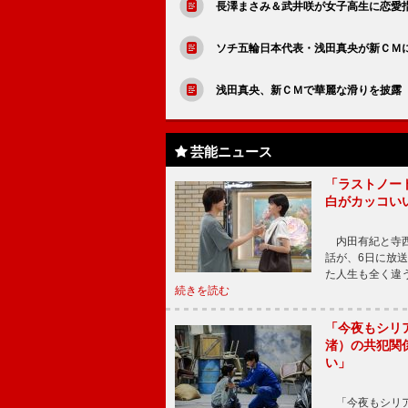
長澤まさみ＆武井咲が女子高生に恋愛
ソチ五輪日本代表・浅田真央が新ＣＭ
浅田真央、新ＣＭで華麗な滑りを披露
芸能ニュース
「ラストノー
白がカッコい
内田有紀と寺西
話が、6日に放
た人生も全く違
続きを読む
「今夜もシリ
渚）の共犯関
い」
「今夜もシリア