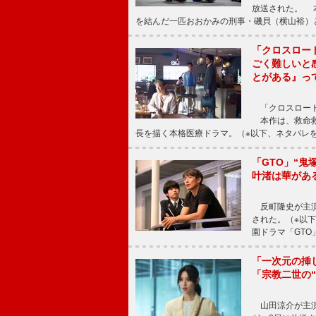
放送された。 
を結んだ一匹おおかみの刑事・磯貝（横山裕）
「クロスロー
ごく難しいと
とがある』っ
「クロスロード
本作は、救命救
長を描く本格医療ドラマ。（※以下、ネタバレ
「GTO」“
叶渚は華があ
反町隆史が主演
された。（※以
園ドラマ「GTO
「一次元の挿
「宗教二世の
山田涼介が主演