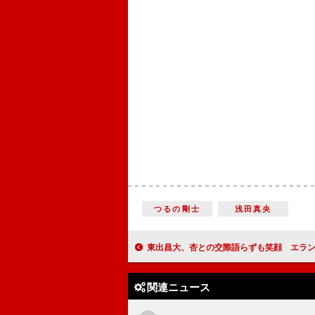
つるの剛士
浅田真央
東出昌大、杏との交際語らずも笑顔 エランドール賞新
関連ニュース