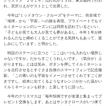
クリスマス ２０１４」点灯式が１３日、東京都内で行わ
れ、宮沢りえがゲストとして出席した。
今年は“ミッドタウン・クルーズ”をテーマに、街全域で
「地球」から「宇宙」への旅を表現。プライベートでもイ
ルミネーションのシーズンには同所を訪れているといい、
「子どもが見ても大人が見ても夢があるし、今年１年が終
わるんだなと締めくくることができる気持ちもあって、楽
しみにしています」と明かした。
特設のステージに立つと「ここはいつも入れない場所じ
ゃないですか。だからすごくうれしいです。（気分が）上
がりますね」とほほ笑み、ボタンを押してイルミネーショ
ンを点灯させるとすぐさま自身のスマートフォンで記念撮
影。「この青いのも宇宙をイメージさせてくれてすごく好
きですし、絵本に出てくるようなオレンジがかった温かい
イルミネーションも好き」と楽しそうに語った。
今年のクリスマスは「毎年恒例ですが友達と集まってプ
レゼント交換をします。あとはサンタクロースがいつ来て