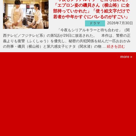
「エプロン姿の磯貝さん（横山裕）に全
部持っていかれた」「使う絵文字だけで
若者か中年かすぐにバレるのがすごい」
2026年7月30日
ドラマ
「今夜もシリアルキラーと待ち合わせ」（関
西テレビ／フジテレビ系）の第5話が29日に放送された。 本作は、警察の正
義よりも復讐（ふくしゅう）を優先し、秘密の共犯関係を結んだ一匹おおかみ
の刑事・磯貝（横山裕）と第六感女子ヒナタ（関水渚）の物 …
続きを読む
more »