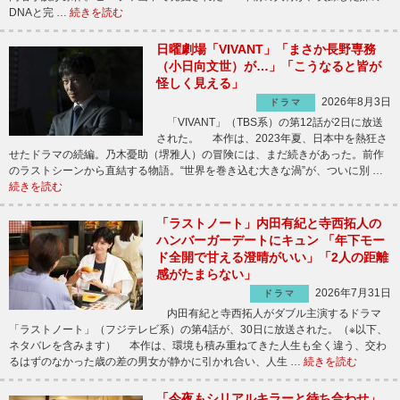
DNAと完 …
続きを読む
日曜劇場「VIVANT」「まさか長野専務
（小日向文世）が…」「こうなると皆が
怪しく見える」
2026年8月3日
ドラマ
「VIVANT」（TBS系）の第12話が2日に放送
された。 本作は、2023年夏、日本中を熱狂さ
せたドラマの続編。乃木憂助（堺雅人）の冒険には、まだ続きがあった。前作
のラストシーンから直結する物語。“世界を巻き込む大きな渦”が、ついに別 …
続きを読む
「ラストノート」内田有紀と寺西拓人の
ハンバーガーデートにキュン 「年下モー
ド全開で甘える澄晴がいい」「2人の距離
感がたまらない」
2026年7月31日
ドラマ
内田有紀と寺西拓人がダブル主演するドラマ
「ラストノート」（フジテレビ系）の第4話が、30日に放送された。（※以下、
ネタバレを含みます） 本作は、環境も積み重ねてきた人生も全く違う、交わ
るはずのなかった歳の差の男女が静かに引かれ合い、人生 …
続きを読む
「今夜もシリアルキラーと待ち合わせ」