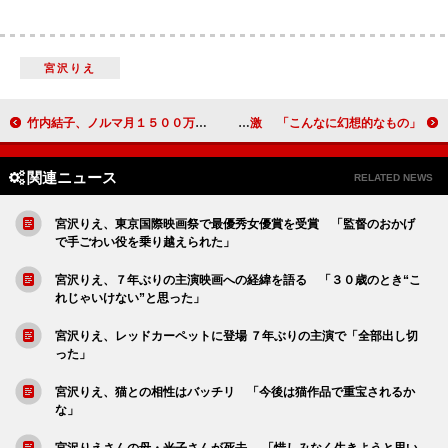
宮沢りえ
竹内結子、ノルマ月１５００万円の百貨店外商部員に スペシャルドラマ「上流階級～富久丸百貨店外商部～」
北川景子、国内初披露のインスタレーションに感激 「こんなに幻想的なもの」
関連ニュース
RELATED NEWS
宮沢りえ、東京国際映画祭で最優秀女優賞を受賞 「監督のおかげ
で手ごわい役を乗り越えられた」
宮沢りえ、７年ぶりの主演映画への経緯を語る 「３０歳のとき“こ
れじゃいけない”と思った」
宮沢りえ、レッドカーペットに登場 ７年ぶりの主演で「全部出し切
った」
宮沢りえ、猫との相性はバッチリ 「今後は猫作品で重宝されるか
な」
宮沢りえさんの母・光子さんが死去 「惜しみなく生きようと思い