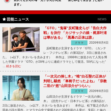
ます」
芸能ニュース
NEWS
「GTO」“鬼塚”反町隆史らが「告白大作
戦」を決行 「カジサックの娘・梶原叶渚
は華がある」「黒幕の正体は誰」
2026年8月4日
ドラマ
反町隆史が主演するドラマ「GTO」（カンテ
レ・フジテレビ系）の第3話が、3日に放送され
た。（※以下、ネタバレを含みます） 本作は、1998年に放送されて人気を博
した学園ドラマ「GTO」が28年ぶりに連続ドラマとして復活。50代になった“
…
続きを読む
「一次元の挿し木」“唯”白石聖の正体が
判明し騒然 「車椅子だったよね」「宗教
二世の“悠”山田涼介がつらい」
2026年8月3日
ドラマ
山田涼介が主演するドラマ「一次元の挿し
木」（読売テレビ・日本テレビ系）の第5話が、
2日に放送された。（※以下、ネタバレを含みます） 本作は、松下龍之介氏の
同名小説が原作。ヒマラヤ山中で発掘された200年前の人骨が、失踪した妹の