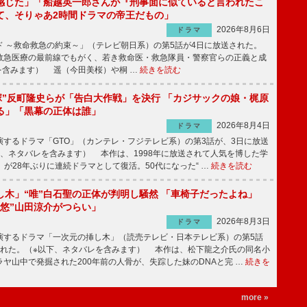
感じた」「船越英一郎さんが『刑事面に似ていると言われたこ
て、そりゃあ2時間ドラマの帝王だもの」
2026年8月6日
ドラマ
 ～救命救急の約束～」（テレビ朝日系）の第5話が4日に放送された。
急医療の最前線でもがく、若き救命医・救急隊員・警察官らの正義と成
を含みます） 遥（今田美桜）や桐 …
続きを読む
鬼塚”反町隆史らが「告白大作戦」を決行 「カジサックの娘・梶原
る」「黒幕の正体は誰」
2026年8月4日
ドラマ
するドラマ「GTO」（カンテレ・フジテレビ系）の第3話が、3日に放送
下、ネタバレを含みます） 本作は、1998年に放送されて人気を博した学
」が28年ぶりに連続ドラマとして復活。50代になった“ …
続きを読む
し木」“唯”白石聖の正体が判明し騒然 「車椅子だったよね」
“悠”山田涼介がつらい」
2026年8月3日
ドラマ
するドラマ「一次元の挿し木」（読売テレビ・日本テレビ系）の第5話
された。（※以下、ネタバレを含みます） 本作は、松下龍之介氏の同名小
ヤ山中で発掘された200年前の人骨が、失踪した妹のDNAと完 …
続きを
more »