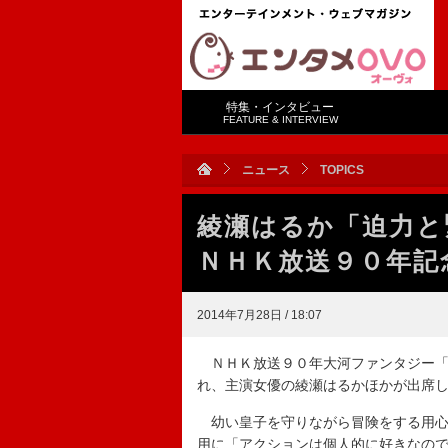
特集・インタビュー
FEATURE & INTERVIEW
ニュース
TOPICS
綾瀬はるか「迫力
ＮＨＫ放送９０年記
2014年7月28日 / 18:07
ＮＨＫ放送９０年大河ファンタジー「
れ、主演女優の綾瀬はるかほかが出席
幼い皇子を守りながら冒険をする用心
用に「アクションは個人的に好きなの