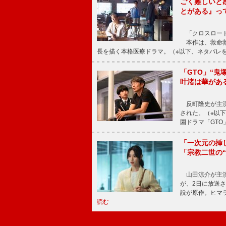
ごく難しいと
とがある』っ
「クロスロード
本作は、救命救
長を描く本格医療ドラマ。（※以下、ネタバレ
「GTO」“
叶渚は華があ
反町隆史が主演
された。（※以
園ドラマ「GTO
「一次元の挿
「宗教二世の
山田涼介が主演
が、2日に放送
説が原作。ヒマラ
読む