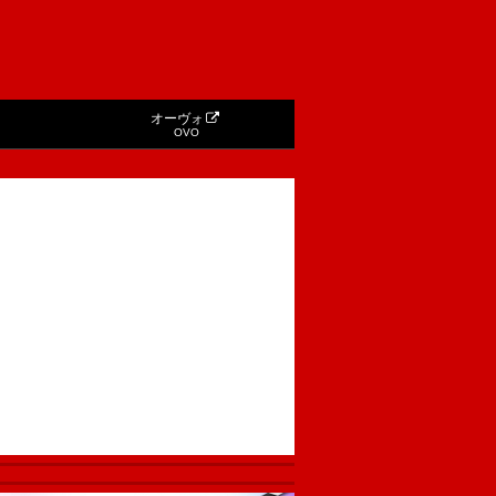
オーヴォ
OVO