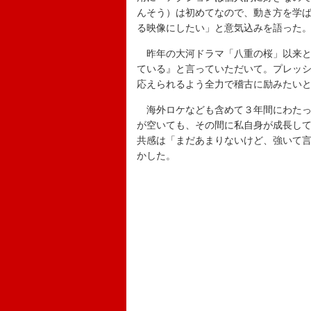
んそう）は初めてなので、動き方を学
る映像にしたい」と意気込みを語った
昨年の大河ドラマ「八重の桜」以来と
ている』と言っていただいて。プレッ
応えられるよう全力で稽古に励みたい
海外ロケなども含めて３年間にわたっ
が空いても、その間に私自身が成長し
共感は「まだあまりないけど、強いて
かした。