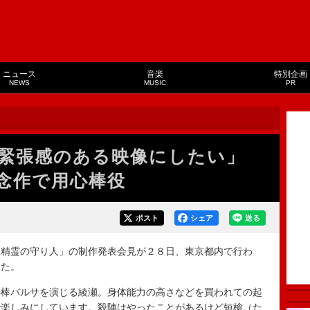
ニュース
音楽
特別企画
NEWS
MUSIC
PR
と緊張感のある映像にしたい」
念作で用心棒役
ポスト
シェア
送る
精霊の守り人」の制作発表会見が２８日、東京都内で行わ
した。
棒バルサを演じる綾瀬。身体能力の高さなどを買われての起
で楽しみにしています。殺陣はやったことがあるけど短槍（た