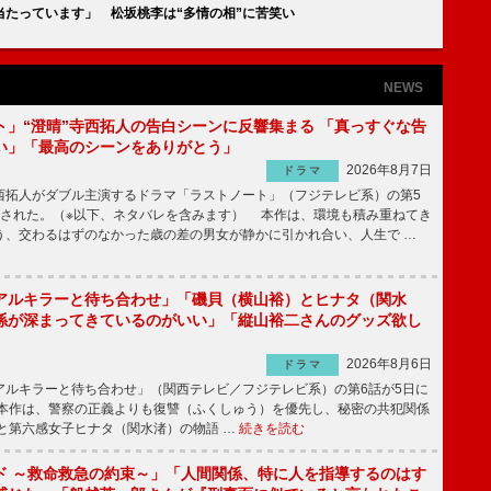
当たっています」 松坂桃李は“多情の相”に苦笑い
NEWS
ト」“澄晴”寺西拓人の告白シーンに反響集まる 「真っすぐな告
い」「最高のシーンをありがとう」
2026年8月7日
ドラマ
拓人がダブル主演するドラマ「ラストノート」（フジテレビ系）の第5
送された。（※以下、ネタバレを含みます） 本作は、環境も積み重ねてき
う、交わるはずのなかった歳の差の男女が静かに引かれ合い、人生で …
アルキラーと待ち合わせ」「磯貝（横山裕）とヒナタ（関水
係が深まってきているのがいい」「縦山裕二さんのグッズ欲し
2026年8月6日
ドラマ
ルキラーと待ち合わせ」（関西テレビ／フジテレビ系）の第6話が5日に
本作は、警察の正義よりも復讐（ふくしゅう）を優先し、秘密の共犯関係
と第六感女子ヒナタ（関水渚）の物語 …
続きを読む
ド ～救命救急の約束～」「人間関係、特に人を指導するのはす