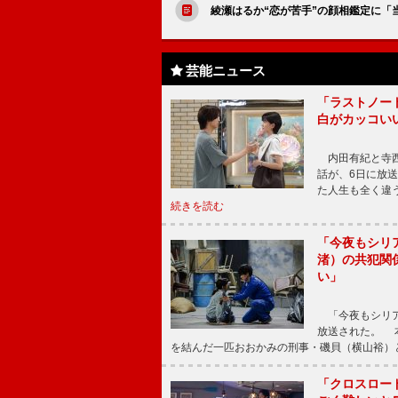
綾瀬はるか“恋が苦手”の顔相鑑定に「
芸能ニュース
「ラストノー
白がカッコい
内田有紀と寺西
話が、6日に放
た人生も全く違
続きを読む
「今夜もシリ
渚）の共犯関
い」
「今夜もシリア
放送された。 
を結んだ一匹おおかみの刑事・磯貝（横山裕）
「クロスロー