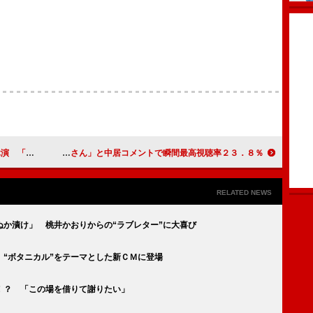
を歌うこと」
ＳＭＡＰ、ＦＮＳ２７時間テレビで一睡もせず完走 「サザエさん」と中居コメントで瞬間最高視聴率２３．８％
RELATED NEWS
か漬け」 桃井かおりからの“ラブレター”に大喜び
“ボタニカル”をテーマとした新ＣＭに登場
！？ 「この場を借りて謝りたい」