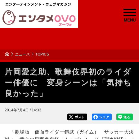
MENU
ニュース
TOPICS
片岡愛之助、歌舞伎界初のライダ
ー俳優に 変身シーンは「気持ち
良かった」
2014年7月4日 / 14:33
ポスト
シェア
送る
『劇場版 仮面ライダー鎧武（ガイム） サッカー大決