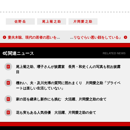
佐野岳
尾上菊之助
片岡愛之助
妻夫木聡、現代の若者の思いを熱く代弁 「若者たち２０１４」完成披露試写会
岡田准一「『好機が訪れましたぞ』が言いたかった」 「大河の主演としてはギリなぐらい悪い顔をしている」
関連ニュース
RELATED NEWS
尾上菊之助、瓔子さんが披露宴 長男・和史くんの写真も初お披露
目
檀れい、夫・及川光博の質問に照れまくり 片岡愛之助「プライベ
ートは楽しい生活していない」
家の芸を継承し新作にも挑む 大活躍、片岡愛之助の全て
花も実もある人気俳優 大活躍、片岡愛之助の全て