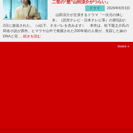
二世の“悠”山田涼介がつらい」
2026年8月3日
ドラマ
山田涼介が主演するドラマ「一次元の挿し
木」（読売テレビ・日本テレビ系）の第5話が、
2日に放送された。（※以下、ネタバレを含みます） 本作は、松下龍之介氏の
同名小説が原作。ヒマラヤ山中で発掘された200年前の人骨が、失踪した妹の
DNAと完 …
続きを読む
more »