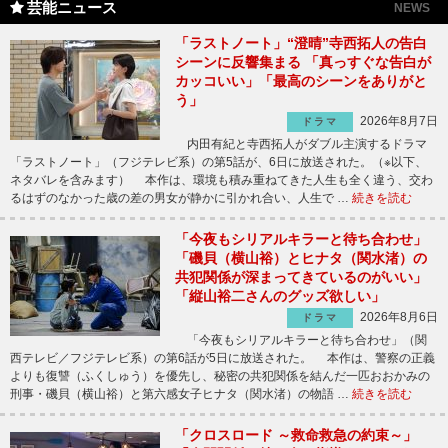
芸能ニュース
NEWS
「ラストノート」“澄晴”寺西拓人の告白
シーンに反響集まる 「真っすぐな告白が
カッコいい」「最高のシーンをありがと
う」
2026年8月7日
ドラマ
内田有紀と寺西拓人がダブル主演するドラマ
「ラストノート」（フジテレビ系）の第5話が、6日に放送された。（※以下、
ネタバレを含みます） 本作は、環境も積み重ねてきた人生も全く違う、交わ
るはずのなかった歳の差の男女が静かに引かれ合い、人生で …
続きを読む
「今夜もシリアルキラーと待ち合わせ」
「磯貝（横山裕）とヒナタ（関水渚）の
共犯関係が深まってきているのがいい」
「縦山裕二さんのグッズ欲しい」
2026年8月6日
ドラマ
「今夜もシリアルキラーと待ち合わせ」（関
西テレビ／フジテレビ系）の第6話が5日に放送された。 本作は、警察の正義
よりも復讐（ふくしゅう）を優先し、秘密の共犯関係を結んだ一匹おおかみの
刑事・磯貝（横山裕）と第六感女子ヒナタ（関水渚）の物語 …
続きを読む
「クロスロード ～救命救急の約束～」