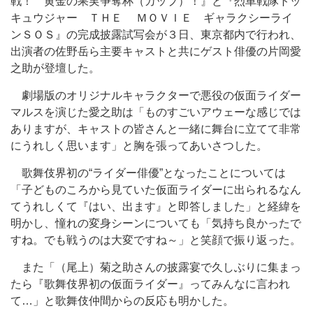
戦！ 黄金の果実争奪杯（カップ）！』と『烈車戦隊トッ
キュウジャー ＴＨＥ ＭＯＶＩＥ ギャラクシーライ
ンＳＯＳ』の完成披露試写会が３日、東京都内で行われ、
出演者の佐野岳ら主要キャストと共にゲスト俳優の片岡愛
之助が登壇した。
劇場版のオリジナルキャラクターで悪役の仮面ライダー
マルスを演じた愛之助は「ものすごいアウェーな感じでは
ありますが、キャストの皆さんと一緒に舞台に立てて非常
にうれしく思います」と胸を張ってあいさつした。
歌舞伎界初の“ライダー俳優”となったことについては
「子どものころから見ていた仮面ライダーに出られるなん
てうれしくて『はい、出ます』と即答しました」と経緯を
明かし、憧れの変身シーンについても「気持ち良かったで
すね。でも戦うのは大変ですね～」と笑顔で振り返った。
また「（尾上）菊之助さんの披露宴で久しぶりに集まっ
たら『歌舞伎界初の仮面ライダー』ってみんなに言われ
て…」と歌舞伎仲間からの反応も明かした。