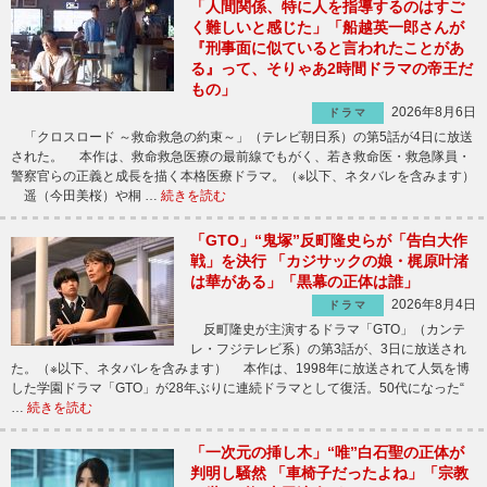
「人間関係、特に人を指導するのはすご
く難しいと感じた」「船越英一郎さんが
『刑事面に似ていると言われたことがあ
る』って、そりゃあ2時間ドラマの帝王だ
もの」
2026年8月6日
ドラマ
「クロスロード ～救命救急の約束～」（テレビ朝日系）の第5話が4日に放送
された。 本作は、救命救急医療の最前線でもがく、若き救命医・救急隊員・
警察官らの正義と成長を描く本格医療ドラマ。（※以下、ネタバレを含みます）
遥（今田美桜）や桐 …
続きを読む
「GTO」“鬼塚”反町隆史らが「告白大作
戦」を決行 「カジサックの娘・梶原叶渚
は華がある」「黒幕の正体は誰」
2026年8月4日
ドラマ
反町隆史が主演するドラマ「GTO」（カンテ
レ・フジテレビ系）の第3話が、3日に放送され
た。（※以下、ネタバレを含みます） 本作は、1998年に放送されて人気を博
した学園ドラマ「GTO」が28年ぶりに連続ドラマとして復活。50代になった“
…
続きを読む
「一次元の挿し木」“唯”白石聖の正体が
判明し騒然 「車椅子だったよね」「宗教