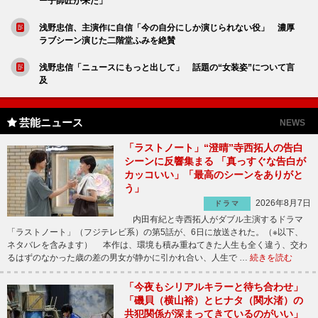
ー子師匠が来た」
浅野忠信、主演作に自信「今の自分にしか演じられない役」 濃厚
ラブシーン演じた二階堂ふみを絶賛
浅野忠信「ニュースにもっと出して」 話題の“女装姿”について言
及
芸能ニュース
NEWS
「ラストノート」“澄晴”寺西拓人の告白
シーンに反響集まる 「真っすぐな告白が
カッコいい」「最高のシーンをありがと
う」
2026年8月7日
ドラマ
内田有紀と寺西拓人がダブル主演するドラマ
「ラストノート」（フジテレビ系）の第5話が、6日に放送された。（※以下、
ネタバレを含みます） 本作は、環境も積み重ねてきた人生も全く違う、交わ
るはずのなかった歳の差の男女が静かに引かれ合い、人生で …
続きを読む
「今夜もシリアルキラーと待ち合わせ」
「磯貝（横山裕）とヒナタ（関水渚）の
共犯関係が深まってきているのがいい」