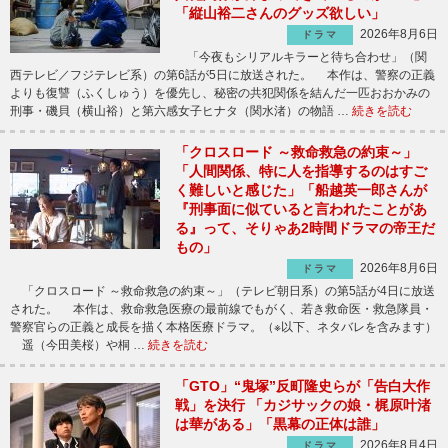
「縦山裕二さんのグッズ欲しい」
2026年8月6日
ドラマ
「今夜もシリアルキラーと待ち合わせ」（関
西テレビ／フジテレビ系）の第6話が5日に放送された。 本作は、警察の正義
よりも復讐（ふくしゅう）を優先し、秘密の共犯関係を結んだ一匹おおかみの
刑事・磯貝（横山裕）と第六感女子ヒナタ（関水渚）の物語 …
続きを読む
「クロスロード ～救命救急の約束～」
「人間関係、特に人を指導するのはすご
く難しいと感じた」「船越英一郎さんが
『刑事面に似ていると言われたことがあ
る』って、そりゃあ2時間ドラマの帝王だ
もの」
2026年8月6日
ドラマ
「クロスロード ～救命救急の約束～」（テレビ朝日系）の第5話が4日に放送
された。 本作は、救命救急医療の最前線でもがく、若き救命医・救急隊員・
警察官らの正義と成長を描く本格医療ドラマ。（※以下、ネタバレを含みます）
遥（今田美桜）や桐 …
続きを読む
「GTO」“鬼塚”反町隆史らが「告白大作
戦」を決行 「カジサックの娘・梶原叶渚
は華がある」「黒幕の正体は誰」
2026年8月4日
ドラマ