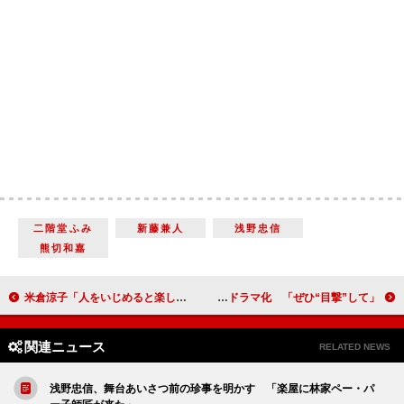
二階堂ふみ
新藤兼人
浅野忠信
熊切和嘉
米倉涼子「人をいじめると楽しいんです」 「悪女役を嫌だと思ったことはない」
松雪泰子、キスマイ北山らで「家族狩り」をドラマ化 「ぜひ“目撃”して」
関連ニュース
RELATED NEWS
浅野忠信、舞台あいさつ前の珍事を明かす 「楽屋に林家ペー・パ