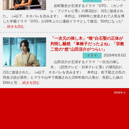
反町隆史が主演するドラマ「GTO」（カンテ
レ・フジテレビ系）の第3話が、3日に放送され
た。（※以下、ネタバレを含みます） 本作は、1998年に放送されて人気を博
した学園ドラマ「GTO」が28年ぶりに連続ドラマとして復活。50代になった“
…
続きを読む
「一次元の挿し木」“唯”白石聖の正体が
判明し騒然 「車椅子だったよね」「宗教
二世の“悠”山田涼介がつらい」
2026年8月3日
ドラマ
山田涼介が主演するドラマ「一次元の挿し
木」（読売テレビ・日本テレビ系）の第5話が、
2日に放送された。（※以下、ネタバレを含みます） 本作は、松下龍之介氏の
同名小説が原作。ヒマラヤ山中で発掘された200年前の人骨が、失踪した妹の
DNAと完 …
続きを読む
more »