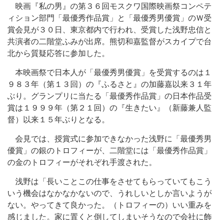
映画『私の男』の第３６回モスクワ国際映画祭コンペテ
ィション部門「最優秀作品賞」と「最優秀男優賞」のＷ受
賞会見が３０日、東京都内で行われ、受賞した浅野忠信と
共演者の二階堂ふみが出席。熊切和嘉監督がスカイプで台
北から質疑応答に参加した。
本映画祭で日本人が「最優秀男優賞」を受賞するのは１
９８３年（第１３回）の『ふるさと』の加藤嘉以来３１年
ぶり。グランプリに当たる「最優秀作品賞」の日本作品受
賞は１９９９年（第２１回）の『生きたい』（新藤兼人監
督）以来１５年ぶりとなる。
会見では、授賞式に参加できなかった浅野に「最優秀男
優賞」の銀のトロフィーが、二階堂には「最優秀作品賞」
の金のトロフィーがそれぞれ手渡された。
浅野は「長いことこの仕事をさせてもらっていてもこう
いう機会はなかなかないので、うれしいとしか言いようが
ない。やってきて良かった。（トロフィーの）いい重みを
感じました。家に置くと倒してしまいそうなので会社に飾