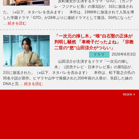
反町隆史が主演するドラマ「GTO」（カンテ
レ・フジテレビ系）の第3話が、3日に放送され
た。（※以下、ネタバレを含みます） 本作は、1998年に放送されて人気を博
した学園ドラマ「GTO」が28年ぶりに連続ドラマとして復活。50代になった“
…
続きを読む
「一次元の挿し木」“唯”白石聖の正体が
判明し騒然 「車椅子だったよね」「宗教
二世の“悠”山田涼介がつらい」
2026年8月3日
ドラマ
山田涼介が主演するドラマ「一次元の挿し
木」（読売テレビ・日本テレビ系）の第5話が、
2日に放送された。（※以下、ネタバレを含みます） 本作は、松下龍之介氏の
同名小説が原作。ヒマラヤ山中で発掘された200年前の人骨が、失踪した妹の
DNAと完 …
続きを読む
more »