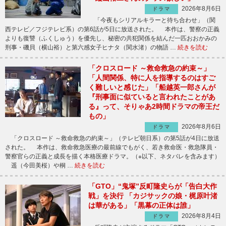
2026年8月6日
ドラマ
「今夜もシリアルキラーと待ち合わせ」（関
西テレビ／フジテレビ系）の第6話が5日に放送された。 本作は、警察の正義
よりも復讐（ふくしゅう）を優先し、秘密の共犯関係を結んだ一匹おおかみの
刑事・磯貝（横山裕）と第六感女子ヒナタ（関水渚）の物語 …
続きを読む
「クロスロード ～救命救急の約束～」
「人間関係、特に人を指導するのはすご
く難しいと感じた」「船越英一郎さんが
『刑事面に似ていると言われたことがあ
る』って、そりゃあ2時間ドラマの帝王だ
もの」
2026年8月6日
ドラマ
「クロスロード ～救命救急の約束～」（テレビ朝日系）の第5話が4日に放送
された。 本作は、救命救急医療の最前線でもがく、若き救命医・救急隊員・
警察官らの正義と成長を描く本格医療ドラマ。（※以下、ネタバレを含みます）
遥（今田美桜）や桐 …
続きを読む
「GTO」“鬼塚”反町隆史らが「告白大作
戦」を決行 「カジサックの娘・梶原叶渚
は華がある」「黒幕の正体は誰」
2026年8月4日
ドラマ