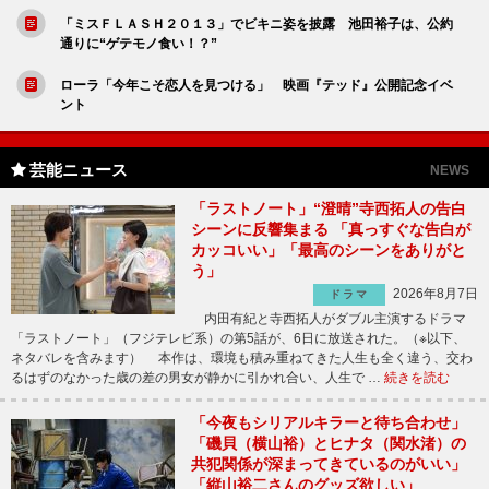
「ミスＦＬＡＳＨ２０１３」でビキニ姿を披露 池田裕子は、公約
通りに“ゲテモノ食い！？”
ローラ「今年こそ恋人を見つける」 映画『テッド』公開記念イベ
ント
芸能ニュース
NEWS
「ラストノート」“澄晴”寺西拓人の告白
シーンに反響集まる 「真っすぐな告白が
カッコいい」「最高のシーンをありがと
う」
2026年8月7日
ドラマ
内田有紀と寺西拓人がダブル主演するドラマ
「ラストノート」（フジテレビ系）の第5話が、6日に放送された。（※以下、
ネタバレを含みます） 本作は、環境も積み重ねてきた人生も全く違う、交わ
るはずのなかった歳の差の男女が静かに引かれ合い、人生で …
続きを読む
「今夜もシリアルキラーと待ち合わせ」
「磯貝（横山裕）とヒナタ（関水渚）の
共犯関係が深まってきているのがいい」
「縦山裕二さんのグッズ欲しい」