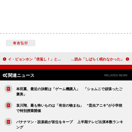
有吉弘行
イ・ビョンホン「倍返し！」と絶賛 『ＲＥＤ リターンズ』ジャパンプレミア
次期“月９”松本潤の相手役に石原さとみ 原作読み「しばらく眠れなかった」
関連ニュース
RELATED NEWS
本田翼、最近の決断は「ゲーム機購入」 「ショムニで頑張ったご
褒美」
哀川翔、最も怖いものは「有吉の物まね」 “昆虫アニキ”が小学校
で特別授業開催
バナナマン・設楽統が首位をキープ 上半期テレビ出演本数ランキ
ング