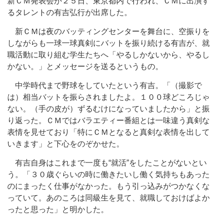
新ＣＭ発表会が２５日、東京都内で行われ、ＣＭに出演す
るタレントの有吉弘行が出席した。
新ＣＭは夜のバッティングセンターを舞台に、空振りを
しながらも一球一球真剣にバットを振り続ける有吉が、就
職活動に取り組む学生たちへ「やるしかないから、やるし
かない。」とメッセージを送るというもの。
中学時代まで野球をしていたという有吉。「（撮影で
は）相当バットを振らされましたよ。１００球どころじゃ
ない。（手の皮が）ずるむけになっていましたから」と振
り返った。ＣＭではバラエティー番組とは一味違う真剣な
表情を見せており「特にＣＭとなると真剣な表情を出して
いきます」と下心をのぞかせた。
有吉自身はこれまで一度も“就活”をしたことがないとい
う。「３０歳ぐらいの時に働きたいし働く気持ちもあった
のにまったく仕事がなかった。もう引っ込みがつかなくな
っていて。あのころは同級生を見て、就職しておけばよか
ったと思った」と明かした。