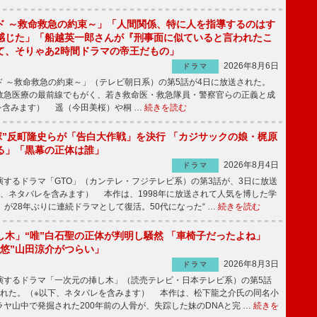
ド ～救命救急の約束～」「人間関係、特に人を指導するのはす
感じた」「船越英一郎さんが『刑事面に似ていると言われたこ
て、そりゃあ2時間ドラマの帝王だもの」
2026年8月6日
ドラマ
 ～救命救急の約束～」（テレビ朝日系）の第5話が4日に放送された。
急医療の最前線でもがく、若き救命医・救急隊員・警察官らの正義と成
を含みます） 遥（今田美桜）や桐 …
続きを読む
鬼塚”反町隆史らが「告白大作戦」を決行 「カジサックの娘・梶原
る」「黒幕の正体は誰」
2026年8月4日
ドラマ
するドラマ「GTO」（カンテレ・フジテレビ系）の第3話が、3日に放送
下、ネタバレを含みます） 本作は、1998年に放送されて人気を博した学
」が28年ぶりに連続ドラマとして復活。50代になった“ …
続きを読む
し木」“唯”白石聖の正体が判明し騒然 「車椅子だったよね」
“悠”山田涼介がつらい」
2026年8月3日
ドラマ
するドラマ「一次元の挿し木」（読売テレビ・日本テレビ系）の第5話
された。（※以下、ネタバレを含みます） 本作は、松下龍之介氏の同名小
ヤ山中で発掘された200年前の人骨が、失踪した妹のDNAと完 …
続きを