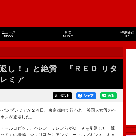
ニュース
音楽
特別企画
NEWS
MUSIC
PR
返し！」と絶賛 『ＲＥＤ リタ
レミア
ポスト
シェア
送る
ャパンプレミアが２４日、東京都内で行われ、英国人女優のヘ
ンホンが登場した。
・マルコビッチ、ヘレン・ミレンらがＣＩＡを引退した一流
レッド』の続編。今回は新たにアンソニー・ホプキンス、キャ