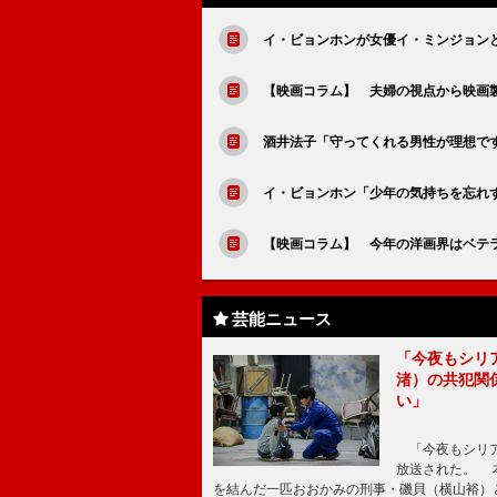
イ・ビョンホンが女優イ・ミンジョン
【映画コラム】 夫婦の視点から映画
酒井法子「守ってくれる男性が理想で
イ・ビョンホン「少年の気持ちを忘れ
【映画コラム】 今年の洋画界はベテラ
芸能ニュース
「今夜もシリ
渚）の共犯関
い」
「今夜もシリア
放送された。 
を結んだ一匹おおかみの刑事・磯貝（横山裕）