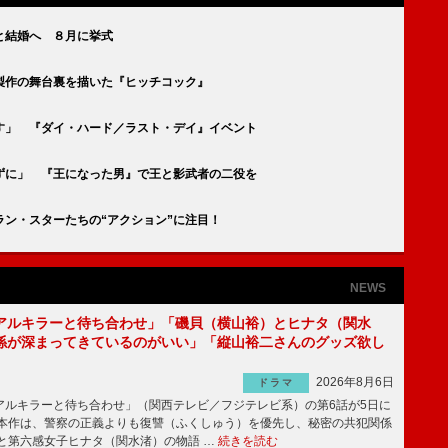
と結婚へ ８月に挙式
製作の舞台裏を描いた『ヒッチコック』
す」 『ダイ・ハード／ラスト・デイ』イベント
ずに」 『王になった男』で王と影武者の二役を
ン・スターたちの“アクション”に注目！
NEWS
アルキラーと待ち合わせ」「磯貝（横山裕）とヒナタ（関水
係が深まってきているのがいい」「縦山裕二さんのグッズ欲し
2026年8月6日
ドラマ
ルキラーと待ち合わせ」（関西テレビ／フジテレビ系）の第6話が5日に
本作は、警察の正義よりも復讐（ふくしゅう）を優先し、秘密の共犯関係
と第六感女子ヒナタ（関水渚）の物語 …
続きを読む