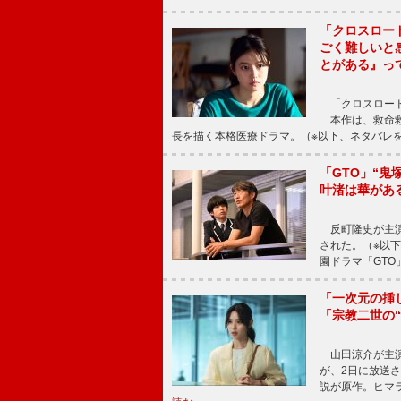
「クロスロー
ごく難しいと
とがある』っ
「クロスロード
本作は、救命救
長を描く本格医療ドラマ。（※以下、ネタバレ
「GTO」“
叶渚は華があ
反町隆史が主演
された。（※以
園ドラマ「GTO
「一次元の挿
「宗教二世の
山田涼介が主演
が、2日に放送
説が原作。ヒマラ