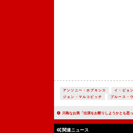
アンソニー・ホプキンス
イ・ビョ
ジョン・マルコビッチ
ブルース・
川島なお美「出演をお断りしようかとも思った」 岩井志麻子「映画を見て離
関連ニュース