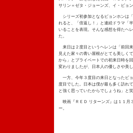
サリン＝ゼタ・ジョーンズ、イ・ビョ
シリーズ初参加となるビョンホンは「
れると、「倍返し！」と連続ドラマ「
いることを表現。そんな感想を得たヘ
た。
来日は２度目というヘレンは「前回来
見えた家々の青い屋根がとても美しく
から」とプライベートでの初来日時を
変わりましたが、日本人の優しさや美
一方、今年３度目の来日となったビョ
度目でした。日本は僕が最も多く訪れ
と強く思っていたからでしょうね」と
映画『ＲＥＤ リターンズ』は１１月
ー。