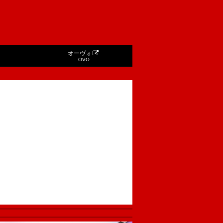
オーヴォ
OVO