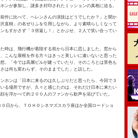
ンホンが参加し、謎多き封印されたミッションの真相に迫る。
前作に比べて、ヘレンさんの演技はどうでしたか？」と聞か
半沢直樹」の名ぜりふを引用しながら、より素晴らしくなって
レンもすかさず「３倍返し！」とかぶせ、２人で笑い合ってい
た時は、飛行機が着陸する前から日本に恋しました。窓から
て、こんな屋根を作る方々はきっと美しいに違いないと思った
回想。「今では高層ビルが建っていたり、そのころとは景色も
しさは何も変わらず、そのままでした」と話した。
ンホンは「日本に来るのは久しぶりだと思ったら、今回で３
ている場所ですが、久々と感じたのは、それだけ日本に来たい
笑顔を浮かべて約２００人のファンから歓声を浴びていた。
３０日から、ＴＯＨＯシネマズスカラ座ほか全国ロードショ