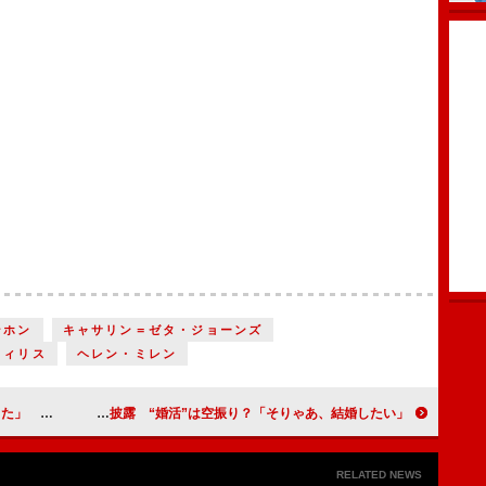
ンホン
キャサリン＝ゼタ・ジョーンズ
ウィリス
ヘレン・ミレン
婚をやめた」
有吉弘行、ＣＭでフルスイングを披露 “婚活”は空振り？「そりゃあ、結婚したい」
RELATED NEWS