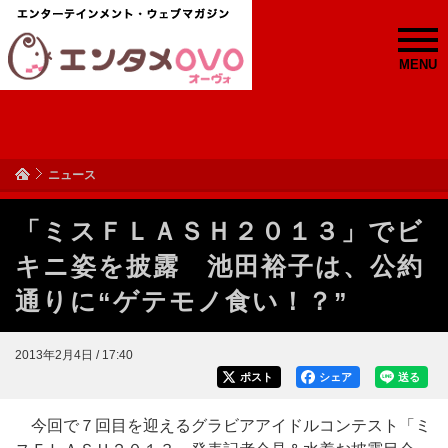
MENU
ニュース
「ミスＦＬＡＳＨ２０１３」でビ
キニ姿を披露 池田裕子は、公約
通りに“ゲテモノ食い！？”
2013年2月4日 / 17:40
ポスト
シェア
送る
今回で７回目を迎えるグラビアアイドルコンテスト「ミ