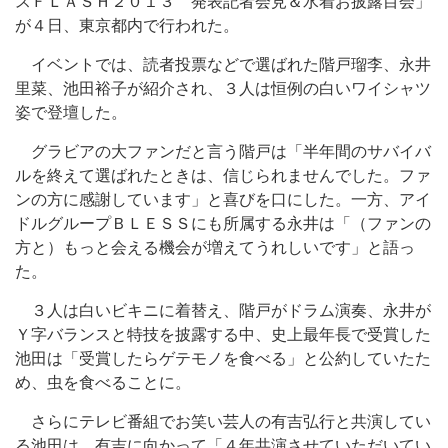
スＦＬＡＳＨ２０１３ 発表記者会見＆水着お披露目会」
が４日、東京都内で行われた。
イベントでは、読者投票などで選ばれた階戸瑠李、永井
里菜、池田裕子が紹介され、３人は恒例の白いワイシャツ
姿で登壇した。
グラビアの大ファンだと言う階戸は「半年間のサバイバ
ルを終えて選ばれたときは、信じられませんでした。ファ
ンの方に感謝しています」と喜びを口にした。一方、アイ
ドルグループＢＬＥＳＳにも所属する永井は「（ファンの
方と）もっと会える機会が増えてうれしいです」と語っ
た。
３人は白いビキニに着替え、階戸がドラム演奏、永井が
Ｙ字バランスと特技を披露する中、史上最年長で受賞した
池田は「受賞したらゲテモノを食べる」と公約していたた
め、虫を食べることに。
さらにテレビ番組でお笑い芸人の有吉弘行と共演してい
る池田は、有吉に向かって「４年共演させていただいてい