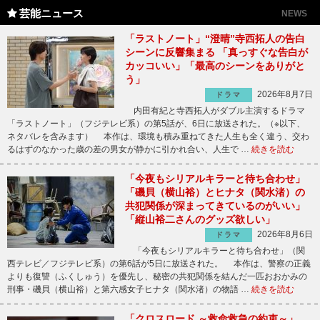
芸能ニュース
NEWS
「ラストノート」“澄晴”寺西拓人の告白
シーンに反響集まる 「真っすぐな告白が
カッコいい」「最高のシーンをありがと
う」
2026年8月7日
ドラマ
内田有紀と寺西拓人がダブル主演するドラマ
「ラストノート」（フジテレビ系）の第5話が、6日に放送された。（※以下、
ネタバレを含みます） 本作は、環境も積み重ねてきた人生も全く違う、交わ
るはずのなかった歳の差の男女が静かに引かれ合い、人生で …
続きを読む
「今夜もシリアルキラーと待ち合わせ」
「磯貝（横山裕）とヒナタ（関水渚）の
共犯関係が深まってきているのがいい」
「縦山裕二さんのグッズ欲しい」
2026年8月6日
ドラマ
「今夜もシリアルキラーと待ち合わせ」（関
西テレビ／フジテレビ系）の第6話が5日に放送された。 本作は、警察の正義
よりも復讐（ふくしゅう）を優先し、秘密の共犯関係を結んだ一匹おおかみの
刑事・磯貝（横山裕）と第六感女子ヒナタ（関水渚）の物語 …
続きを読む
「クロスロード ～救命救急の約束～」