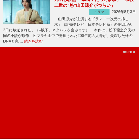
二世の“悠”山田涼介がつらい」
2026年8月3日
ドラマ
山田涼介が主演するドラマ「一次元の挿し
木」（読売テレビ・日本テレビ系）の第5話が、
2日に放送された。（※以下、ネタバレを含みます） 本作は、松下龍之介氏の
同名小説が原作。ヒマラヤ山中で発掘された200年前の人骨が、失踪した妹の
DNAと完 …
続きを読む
more »