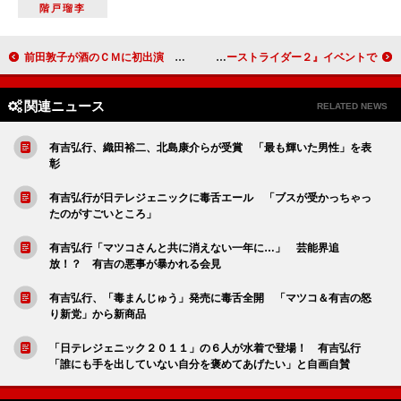
階戸瑠李
前田敦子が酒のＣＭに初出演 「新しい顔を見せることができた」
デーモン閣下「相談なしの丸刈りはよくない」 映画『ゴーストライダー２』イベントで
関連ニュース
RELATED NEWS
有吉弘行、織田裕二、北島康介らが受賞 「最も輝いた男性」を表
彰
有吉弘行が日テレジェニックに毒舌エール 「ブスが受かっちゃっ
たのがすごいところ」
有吉弘行「マツコさんと共に消えない一年に…」 芸能界追
放！？ 有吉の悪事が暴かれる会見
有吉弘行、「毒まんじゅう」発売に毒舌全開 「マツコ＆有吉の怒
り新党」から新商品
「日テレジェニック２０１１」の６人が水着で登場！ 有吉弘行
「誰にも手を出していない自分を褒めてあげたい」と自画自賛