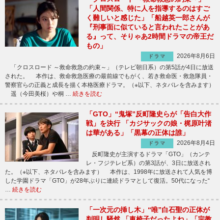
「人間関係、特に人を指導するのはすご
く難しいと感じた」「船越英一郎さんが
『刑事面に似ていると言われたことがあ
る』って、そりゃあ2時間ドラマの帝王だ
もの」
2026年8月6日
ドラマ
「クロスロード ～救命救急の約束～」（テレビ朝日系）の第5話が4日に放送
された。 本作は、救命救急医療の最前線でもがく、若き救命医・救急隊員・
警察官らの正義と成長を描く本格医療ドラマ。（※以下、ネタバレを含みます）
遥（今田美桜）や桐 …
続きを読む
「GTO」“鬼塚”反町隆史らが「告白大作
戦」を決行 「カジサックの娘・梶原叶渚
は華がある」「黒幕の正体は誰」
2026年8月4日
ドラマ
反町隆史が主演するドラマ「GTO」（カンテ
レ・フジテレビ系）の第3話が、3日に放送され
た。（※以下、ネタバレを含みます） 本作は、1998年に放送されて人気を博
した学園ドラマ「GTO」が28年ぶりに連続ドラマとして復活。50代になった“
…
続きを読む
「一次元の挿し木」“唯”白石聖の正体が
判明し騒然 「車椅子だったよね」「宗教