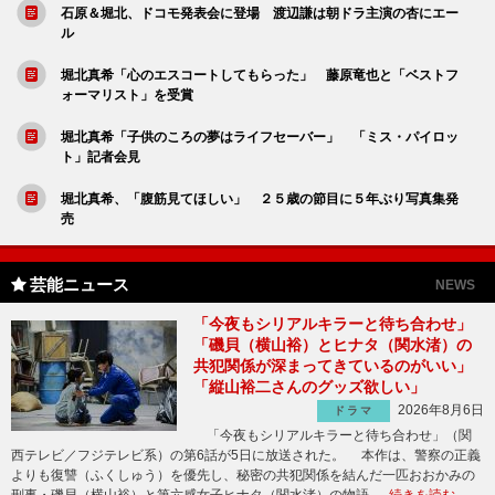
石原＆堀北、ドコモ発表会に登場 渡辺謙は朝ドラ主演の杏にエー
ル
堀北真希「心のエスコートしてもらった」 藤原竜也と「ベストフ
ォーマリスト」を受賞
堀北真希「子供のころの夢はライフセーバー」 「ミス・パイロッ
ト」記者会見
堀北真希、「腹筋見てほしい」 ２５歳の節目に５年ぶり写真集発
売
芸能ニュース
NEWS
「今夜もシリアルキラーと待ち合わせ」
「磯貝（横山裕）とヒナタ（関水渚）の
共犯関係が深まってきているのがいい」
「縦山裕二さんのグッズ欲しい」
2026年8月6日
ドラマ
「今夜もシリアルキラーと待ち合わせ」（関
西テレビ／フジテレビ系）の第6話が5日に放送された。 本作は、警察の正義
よりも復讐（ふくしゅう）を優先し、秘密の共犯関係を結んだ一匹おおかみの