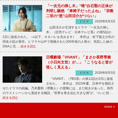
「一次元の挿し木」“唯”白石聖の正体が
判明し騒然 「車椅子だったよね」「宗教
二世の“悠”山田涼介がつらい」
2026年8月3日
ドラマ
山田涼介が主演するドラマ「一次元の挿し
木」（読売テレビ・日本テレビ系）の第5話が、
2日に放送された。（※以下、ネタバレを含みます） 本作は、松下龍之介氏の
同名小説が原作。ヒマラヤ山中で発掘された200年前の人骨が、失踪した妹の
DNAと完 …
続きを読む
日曜劇場「VIVANT」「まさか長野専務
（小日向文世）が…」「こうなると皆が
怪しく見える」
2026年8月3日
ドラマ
「VIVANT」（TBS系）の第12話が2日に放送
された。 本作は、2023年夏、日本中を熱狂さ
せたドラマの続編。乃木憂助（堺雅人）の冒険には、まだ続きがあった。前作
のラストシーンから直結する物語。“世界を巻き込む大きな渦”が、ついに別 …
続きを読む
more »