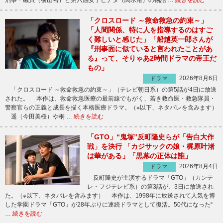
刑事・磯貝（横山裕）と第六感女子ヒナタ（関水渚）の物語 …
続きを読む
「クロスロード ～救命救急の約束～」
「人間関係、特に人を指導するのはすご
く難しいと感じた」「船越英一郎さんが
『刑事面に似ていると言われたことがあ
る』って、そりゃあ2時間ドラマの帝王だ
もの」
2026年8月6日
ドラマ
「クロスロード ～救命救急の約束～」（テレビ朝日系）の第5話が4日に放送
された。 本作は、救命救急医療の最前線でもがく、若き救命医・救急隊員・
警察官らの正義と成長を描く本格医療ドラマ。（※以下、ネタバレを含みます）
遥（今田美桜）や桐 …
続きを読む
「GTO」“鬼塚”反町隆史らが「告白大作
戦」を決行 「カジサックの娘・梶原叶渚
は華がある」「黒幕の正体は誰」
2026年8月4日
ドラマ
反町隆史が主演するドラマ「GTO」（カンテ
レ・フジテレビ系）の第3話が、3日に放送され
た。（※以下、ネタバレを含みます） 本作は、1998年に放送されて人気を博
した学園ドラマ「GTO」が28年ぶりに連続ドラマとして復活。50代になった“
…
続きを読む