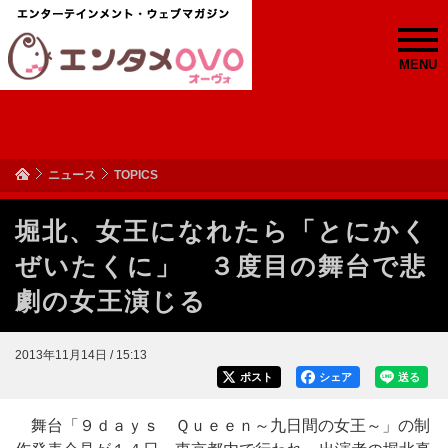
MENU
ニュース
TOPICS
堀北、女王になれたら「とにかく
ぜいたくに」 ３度目の舞台で悲
劇の女王演じる
2013年11月14日 / 15:13
ポスト
シェア
送る
舞台「９ｄａｙｓ Ｑｕｅｅｎ～九日間の女王～」の制