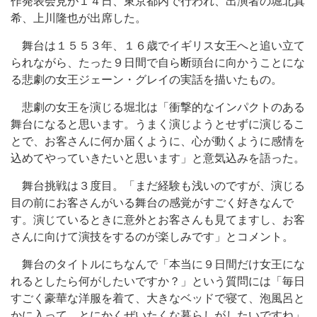
作発表会見が１４日、東京都内で行われ、出演者の堀北真
希、上川隆也が出席した。
舞台は１５５３年、１６歳でイギリス女王へと追い立て
られながら、たった９日間で自ら断頭台に向かうことにな
る悲劇の女王ジェーン・グレイの実話を描いたもの。
悲劇の女王を演じる堀北は「衝撃的なインパクトのある
舞台になると思います。うまく演じようとせずに演じるこ
とで、お客さんに何か届くように、心が動くように感情を
込めてやっていきたいと思います」と意気込みを語った。
舞台挑戦は３度目。「まだ経験も浅いのですが、演じる
目の前にお客さんがいる舞台の感覚がすごく好きなんで
す。演じているときに意外とお客さんも見てますし、お客
さんに向けて演技をするのが楽しみです」とコメント。
舞台のタイトルにちなんで「本当に９日間だけ女王にな
れるとしたら何がしたいですか？」という質問には「毎日
すごく豪華な洋服を着て、大きなベッドで寝て、泡風呂と
かに入って、とにかくぜいたくな暮らしがしたいですね」