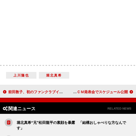
上川隆也
堀北真希
前田敦子、初のファンクラブイベントに笑顔 「緊張するとマイペースに」
岡田准一、誕生日もクリスマスも仕事？ 手帳ＣＭ発表会でスケジュール公開
関連ニュース
RELATED NEWS
堀北真希“兄”松田龍平の素顔を暴露 「結構おしゃべりな方なんで
す」