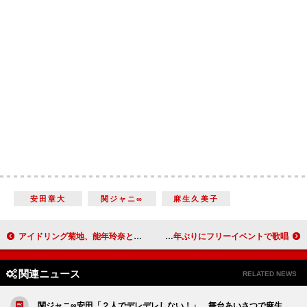
安田章大
関ジャニ∞
麻生久美子
アイドリング菊地、能年玲奈と紅白出場を目指す 「能年ちゃんと仲良くなって人気に乗りたい」
松田聖子「今日は緊張しています」 ３３年ぶりにフリーイベントで歌唱
関連ニュース
RELATED NEWS
関ジャニ∞安田「２人でデレデレしない！」 舞台あいさつで麻生