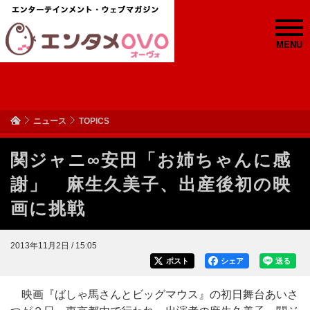
MENU
ニュース
TOPICS
関ジャニ∞安田「お姉ちゃんに感
謝」 麻生久美子、出産後初の映
画に挑戦
2013年11月2日 / 15:05
ポスト
シェア
送る
映画『ばしゃ馬さんとビッグマウス』の初日舞台あいさ