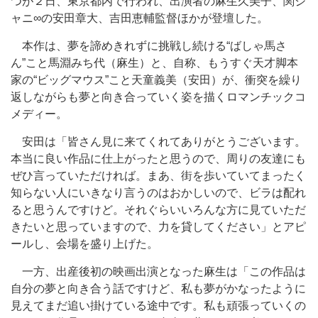
つが２日、東京都内で行われ、出演者の麻生久美子、関ジ
ャニ∞の安田章大、吉田恵輔監督ほかが登壇した。
本作は、夢を諦めきれずに挑戦し続ける“ばしゃ馬さ
ん”こと馬淵みち代（麻生）と、自称、もうすぐ天才脚本
家の“ビッグマウス”こと天童義美（安田）が、衝突を繰り
返しながらも夢と向き合っていく姿を描くロマンチックコ
メディー。
安田は「皆さん見に来てくれてありがとうございます。
本当に良い作品に仕上がったと思うので、周りの友達にも
ぜひ言っていただければ。まあ、街を歩いていてまったく
知らない人にいきなり言うのはおかしいので、ビラは配れ
ると思うんですけど。それぐらいいろんな方に見ていただ
きたいと思っていますので、力を貸してください」とアピ
ールし、会場を盛り上げた。
一方、出産後初の映画出演となった麻生は「この作品は
自分の夢と向き合う話ですけど、私も夢がかなったように
見えてまだ追い掛けている途中です。私も頑張っていくの