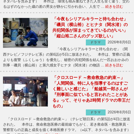
ネタバレを含みます） 本作は、環境も積み重ねてきた人生も全く違う、交わ
るはずのなかった歳の差の男女が静かに引かれ合い、人生で …
続きを読む
「今夜もシリアルキラーと待ち合わせ」
「磯貝（横山裕）とヒナタ（関水渚）の
共犯関係が深まってきているのがいい」
「縦山裕二さんのグッズ欲しい」
2026年8月6日
ドラマ
「今夜もシリアルキラーと待ち合わせ」（関
西テレビ／フジテレビ系）の第6話が5日に放送された。 本作は、警察の正義
よりも復讐（ふくしゅう）を優先し、秘密の共犯関係を結んだ一匹おおかみの
刑事・磯貝（横山裕）と第六感女子ヒナタ（関水渚）の物語 …
続きを読む
「クロスロード ～救命救急の約束～」
「人間関係、特に人を指導するのはすご
く難しいと感じた」「船越英一郎さんが
『刑事面に似ていると言われたことがあ
る』って、そりゃあ2時間ドラマの帝王だ
もの」
2026年8月6日
ドラマ
「クロスロード ～救命救急の約束～」（テレビ朝日系）の第5話が4日に放送
された。 本作は、救命救急医療の最前線でもがく、若き救命医・救急隊員・
警察官らの正義と成長を描く本格医療ドラマ。（※以下、ネタバレを含みます）