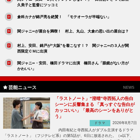
久美子と監督にツッコミ
倉科カナが錦戸亮を絶賛！ 「モテオーラが半端ない」
関ジャニ∞が屋台を満喫！ 村上、丸山、大倉の思い出の屋台は？
村上、安田、錦戸が“大阪”を着こなす！？ 関ジャニ∞の３人が関
西限定ＣＭに出演
関ジャニ∞・安田、橋田ドラマに出演 橋田さん「眼鏡がない方が
かわいい」
芸能ニュース
NEWS
「ラストノート」“澄晴”寺西拓人の告白
シーンに反響集まる 「真っすぐな告白が
カッコいい」「最高のシーンをありがと
う」
2026年8月7日
ドラマ
内田有紀と寺西拓人がダブル主演するドラマ
「ラストノート」（フジテレビ系）の第5話が、6日に放送された。（※以下、