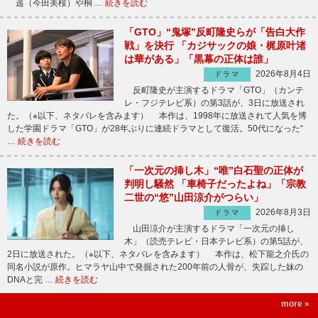
遥（今田美桜）や桐 …
続きを読む
「GTO」“鬼塚”反町隆史らが「告白大作
戦」を決行 「カジサックの娘・梶原叶渚
は華がある」「黒幕の正体は誰」
2026年8月4日
ドラマ
反町隆史が主演するドラマ「GTO」（カンテ
レ・フジテレビ系）の第3話が、3日に放送され
た。（※以下、ネタバレを含みます） 本作は、1998年に放送されて人気を博
した学園ドラマ「GTO」が28年ぶりに連続ドラマとして復活。50代になった“
…
続きを読む
「一次元の挿し木」“唯”白石聖の正体が
判明し騒然 「車椅子だったよね」「宗教
二世の“悠”山田涼介がつらい」
2026年8月3日
ドラマ
山田涼介が主演するドラマ「一次元の挿し
木」（読売テレビ・日本テレビ系）の第5話が、
2日に放送された。（※以下、ネタバレを含みます） 本作は、松下龍之介氏の
同名小説が原作。ヒマラヤ山中で発掘された200年前の人骨が、失踪した妹の
DNAと完 …
続きを読む
more »