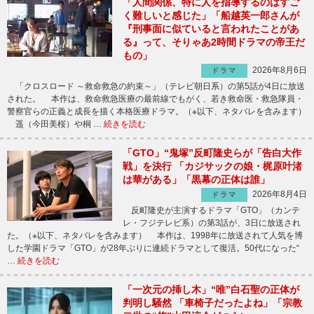
「人間関係、特に人を指導するのはすご
く難しいと感じた」「船越英一郎さんが
『刑事面に似ていると言われたことがあ
る』って、そりゃあ2時間ドラマの帝王だ
もの」
2026年8月6日
ドラマ
「クロスロード ～救命救急の約束～」（テレビ朝日系）の第5話が4日に放送
された。 本作は、救命救急医療の最前線でもがく、若き救命医・救急隊員・
警察官らの正義と成長を描く本格医療ドラマ。（※以下、ネタバレを含みます）
遥（今田美桜）や桐 …
続きを読む
「GTO」“鬼塚”反町隆史らが「告白大作
戦」を決行 「カジサックの娘・梶原叶渚
は華がある」「黒幕の正体は誰」
2026年8月4日
ドラマ
反町隆史が主演するドラマ「GTO」（カンテ
レ・フジテレビ系）の第3話が、3日に放送され
た。（※以下、ネタバレを含みます） 本作は、1998年に放送されて人気を博
した学園ドラマ「GTO」が28年ぶりに連続ドラマとして復活。50代になった“
…
続きを読む
「一次元の挿し木」“唯”白石聖の正体が
判明し騒然 「車椅子だったよね」「宗教