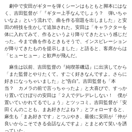
劇中で安田がギターを弾くシーンはもともと脚本にはな
く、吉田監督が「『ギター上手なんでしょう？ 弾いちゃ
いなよ』という流れで、曲を作る宿題を出しました」と安
田の特技を生かして追加された。安田は「キャラクターを
体に入れてみて、作るというより降りてきたという感じだ
った。今まで曲を作るときもそうで、インスピレーション
が降りてきたものを提示しました」と語ると、客席からは
「ヒューヒュー」と歓声が飛んだ。
麻生は以前、吉田監督の『純喫茶磯辺』に出演してから
「また監督とやりたくて。すごく好きなんですよ。さらに
好きになっちゃいました」と“告白”。吉田監督も「本
当？ カメラの前で言っちゃったよ」と大喜びで、すっか
り置いてけぼりの安田は「２人でデレデレしない！ 僕が
置いていかれてるでしょう」とツッコミ。吉田監督が「安
田くんのことも、まあ好きだよね？」とフォローすると、
麻生も「まあ好きです」とつぶやき、最後に安田が「仲が
良いからこそできる会話なんですよ」とまとめて笑いを誘
っていた。