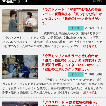
芸能ニュース
NEWS
「ラストノート」“澄晴”寺西拓人の告白
シーンに反響集まる 「真っすぐな告白が
カッコいい」「最高のシーンをありがと
う」
2026年8月7日
ドラマ
内田有紀と寺西拓人がダブル主演するドラマ
「ラストノート」（フジテレビ系）の第5話が、6日に放送された。（※以下、
ネタバレを含みます） 本作は、環境も積み重ねてきた人生も全く違う、交わ
るはずのなかった歳の差の男女が静かに引かれ合い、人生で …
続きを読む
「今夜もシリアルキラーと待ち合わせ」
「磯貝（横山裕）とヒナタ（関水渚）の
共犯関係が深まってきているのがいい」
「縦山裕二さんのグッズ欲しい」
2026年8月6日
ドラマ
「今夜もシリアルキラーと待ち合わせ」（関
西テレビ／フジテレビ系）の第6話が5日に放送された。 本作は、警察の正義
よりも復讐（ふくしゅう）を優先し、秘密の共犯関係を結んだ一匹おおかみの
刑事・磯貝（横山裕）と第六感女子ヒナタ（関水渚）の物語 …
続きを読む
「クロスロード ～救命救急の約束～」