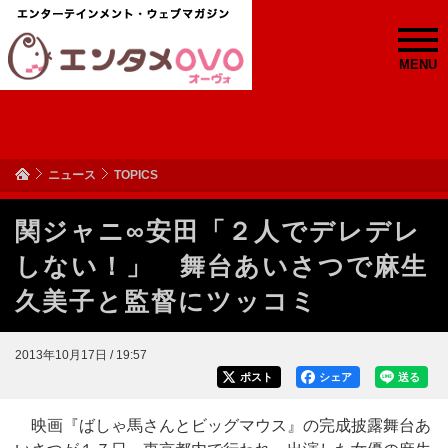
MENU
ニュース
TOPICS
関ジャニ∞安田「２人でデレデレ
しない！」 舞台あいさつで麻生
久美子と監督にツッコミ
2013年10月17日 / 19:57
ポスト
シェア
送る
映画『ばしゃ馬さんとビッグマウス』の完成披露舞台あ