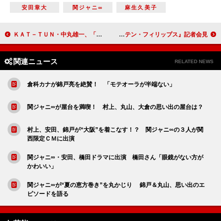
安田章大
関ジャニ∞
麻生久美子
ＫＡＴ－ＴＵＮ・中丸雄一、「いいリスタートが切れれば」 主演ドラマ主題歌に意気込み
トム・ハンクス「今日はママが横にいる」 『キャプテン・フィリップス』記者会見
関連ニュース
RELATED NEWS
倉科カナが錦戸亮を絶賛！ 「モテオーラが半端ない」
関ジャニ∞が屋台を満喫！ 村上、丸山、大倉の思い出の屋台は？
村上、安田、錦戸が“大阪”を着こなす！？ 関ジャニ∞の３人が関
西限定ＣＭに出演
関ジャニ∞・安田、橋田ドラマに出演 橋田さん「眼鏡がない方が
かわいい」
関ジャニ∞が“夏の恵方巻き”を丸かじり 錦戸＆丸山、思い出のエ
ピソードを語る