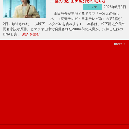
二世の“悠”山田涼介がつらい」
2026年8月3日
ドラマ
山田涼介が主演するドラマ「一次元の挿し
木」（読売テレビ・日本テレビ系）の第5話が、
2日に放送された。（※以下、ネタバレを含みます） 本作は、松下龍之介氏の
同名小説が原作。ヒマラヤ山中で発掘された200年前の人骨が、失踪した妹の
DNAと完 …
続きを読む
more »