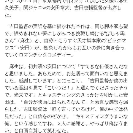
いさつが１７日、東京都内で行われ、出演した女優の麻生
久美子、関ジャニ∞の安田章大、吉田恵輔監督が出席し
た。
吉田監督の実話を基に描かれた本作は、同じ脚本家志望
で、諦めきれない夢にしがみつき挑戦し続ける“ばしゃ馬
さん”（麻生）と、自称・もうすぐ天才脚本家の“ビッグマ
ウス”（安田）が、衝突しながらもお互いの夢に向き合っ
ていくロマンチックコメディー。
麻生は、初共演の安田について「すてきな俳優さんだな
と思いました。あらためて、お芝居って面白いなと思えま
した。感謝しています」とにっこり。「吉田監督が僕の出
ている番組を見て『こいつだ！』と選んでくださったそう
で、光栄です」とキャスティングのきっかけを明かした安
田は、「自分が映画に出られるなんて」と素直な感想を漏
らした。吉田監督は「軽く言っているけど、俺の中では発
見だった」と自信をのぞかせ、「キャスティングうまいな
俺、という感じですね。２人に感謝と、やっぱり俺はうま
い」と自画自賛して笑わせた。