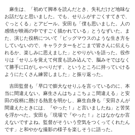
麻生は、「初めて脚本を読んだとき、失礼だけど地味な
お話だなと思いました。でも、せりふがすごくすてきで、
ぐっとくる」とアピール。安田も「僕も思いました。人の
感情が映画の中ですごく描かれている」とうなずいた。ま
た、演じた役柄について「ビッグマウスのような生き方を
していないので、キャラクターをどこまで皆さんに伝えら
れるか、楽しみに思えました」とやりがいを語った。役作
りは「せりふを覚えて何度も読み込んで、脳みそではなく
て勝手に口がしゃべりだす、というところに持っていける
ようにたくさん練習しました」と振り返った。
吉田監督も「早口で膨大なせりふを言っているのに、本
当に間違えない。麻生さんはちょこちょこ間違える」と安
田の役柄に懸ける熱意を明かし、麻生自身も「安田さんが
間違えたときには、『やった！』と言いましたね」と苦笑
を浮かべた。安田も「現場で『やった！』とはなかなか言
えないですよね。監督がそういう空気をつくってくれたん
です」と和やかな撮影の様子を楽しそうに語った。