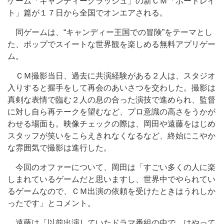
ゲーム「キャンディークラッシュ」の新ＣＭ「ポートレイ
ト」篇が１７日から全国でオンエアされる。
同ゲームは、“キャンディー王国での冒険”をテーマとし
た、ポップでスイートな世界観を楽しめる無料アプリゲー
ム。
ＣＭ撮影当日、過去に共演経験がある２人は、スタジオ
入りすると握手をして再会のあいさつを交わした。撮影は
真剣な表情で臨む２人の息の合った演技で進められ、監督
に対し自ら再テークを望むなど、プロ意識の高さをうかが
わせる場面も。映像チェックの際は、岡田や遠藤をはじめ
スタッフが笑いをこらえきれなくなるなど、終始にこやか
な雰囲気で撮影は進行した。
今回のオファーについて、岡田は「すごい多くの人に楽
しまれているゲームだと思いますし、世界中でやられてい
るゲームなので、ＣＭ出演の依頼を受けたときはうれしか
ったです」とコメント。
遠藤は「以前出演していたドラマ番組の中で、はやって