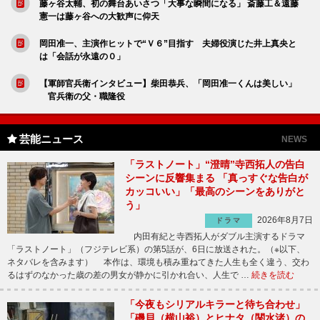
藤ヶ谷太輔、初の舞台あいさつ「大事な瞬間になる」 斎藤工＆遠藤
憲一は藤ヶ谷への大歓声に仰天
岡田准一、主演作ヒットで“Ｖ６”目指す 夫婦役演じた井上真央と
は「会話が永遠の０」
【軍師官兵衛インタビュー】柴田恭兵、「岡田准一くんは美しい」
官兵衛の父・職隆役
芸能ニュース
NEWS
「ラストノート」“澄晴”寺西拓人の告白
シーンに反響集まる 「真っすぐな告白が
カッコいい」「最高のシーンをありがと
う」
2026年8月7日
ドラマ
内田有紀と寺西拓人がダブル主演するドラマ
「ラストノート」（フジテレビ系）の第5話が、6日に放送された。（※以下、
ネタバレを含みます） 本作は、環境も積み重ねてきた人生も全く違う、交わ
るはずのなかった歳の差の男女が静かに引かれ合い、人生で …
続きを読む
「今夜もシリアルキラーと待ち合わせ」
「磯貝（横山裕）とヒナタ（関水渚）の