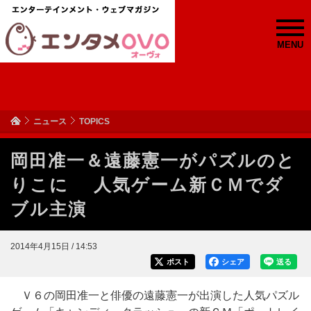
MENU
ニュース
TOPICS
岡田准一＆遠藤憲一がパズルのと
りこに 人気ゲーム新ＣＭでダ
ブル主演
2014年4月15日 / 14:53
ポスト
シェア
送る
Ｖ６の岡田准一と俳優の遠藤憲一が出演した人気パズル