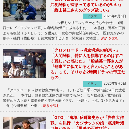
共犯関係が深まってきているのがいい」
「縦山裕二さんのグッズ欲しい」
2026年8月6日
ドラマ
「今夜もシリアルキラーと待ち合わせ」（関
西テレビ／フジテレビ系）の第6話が5日に放送された。 本作は、警察の正義
よりも復讐（ふくしゅう）を優先し、秘密の共犯関係を結んだ一匹おおかみの
刑事・磯貝（横山裕）と第六感女子ヒナタ（関水渚）の物語 …
続きを読む
「クロスロード ～救命救急の約束～」
「人間関係、特に人を指導するのはすご
く難しいと感じた」「船越英一郎さんが
『刑事面に似ていると言われたことがあ
る』って、そりゃあ2時間ドラマの帝王だ
もの」
2026年8月6日
ドラマ
「クロスロード ～救命救急の約束～」（テレビ朝日系）の第5話が4日に放送
された。 本作は、救命救急医療の最前線でもがく、若き救命医・救急隊員・
警察官らの正義と成長を描く本格医療ドラマ。（※以下、ネタバレを含みます）
遥（今田美桜）や桐 …
続きを読む
「GTO」“鬼塚”反町隆史らが「告白大作
戦」を決行 「カジサックの娘・梶原叶渚
は華がある」「黒幕の正体は誰」