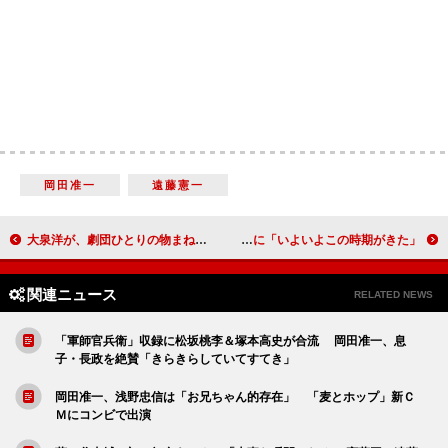
岡田准一
遠藤憲一
大泉洋が、劇団ひとりの物まねで会場を沸かす 柴咲コウ「劇団ひとりは超スーパー監督」
ＳＭＡＰ、「２７時間テレビ」で初の総合司会 ５人そろっての大役に「いよいよこの時期がきた」
関連ニュース
RELATED NEWS
「軍師官兵衛」収録に松坂桃李＆塚本高史が合流 岡田准一、息
子・長政を絶賛「きらきらしていてすてき」
岡田准一、浅野忠信は「お兄ちゃん的存在」 「麦とホップ」新Ｃ
Ｍにコンビで出演