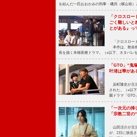
を結んだ一匹おおかみの刑事・磯貝（横山裕）
「クロスロー
ごく難しいと
とがある』っ
「クロスロード
本作は、救命救
長を描く本格医療ドラマ。（※以下、ネタバレ
「GTO」“
叶渚は華があ
反町隆史が主演
された。（※以
園ドラマ「GTO
「一次元の挿
「宗教二世の
山田涼介が主演
が、2日に放送