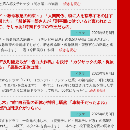
と第六感女子ヒナタ（関水渚）の物語 …
続きを読む
ド ～救命救急の約束～」「人間関係、特に人を指導するのはす
感じた」「船越英一郎さんが『刑事面に似ていると言われたこ
て、そりゃあ2時間ドラマの帝王だもの」
2026年8月6日
ドラマ
 ～救命救急の約束～」（テレビ朝日系）の第5話が4日に放送された。
急医療の最前線でもがく、若き救命医・救急隊員・警察官らの正義と成
を含みます） 遥（今田美桜）や桐 …
続きを読む
鬼塚”反町隆史らが「告白大作戦」を決行 「カジサックの娘・梶原
る」「黒幕の正体は誰」
2026年8月4日
ドラマ
するドラマ「GTO」（カンテレ・フジテレビ系）の第3話が、3日に放送
下、ネタバレを含みます） 本作は、1998年に放送されて人気を博した学
」が28年ぶりに連続ドラマとして復活。50代になった“ …
続きを読む
し木」“唯”白石聖の正体が判明し騒然 「車椅子だったよね」
“悠”山田涼介がつらい」
2026年8月3日
ドラマ
するドラマ「一次元の挿し木」（読売テレビ・日本テレビ系）の第5話
された。（※以下、ネタバレを含みます） 本作は、松下龍之介氏の同名小