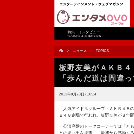
特集・インタビュー
FEATURE & INTERVIEW
ニュース
TOPICS
板野友美がＡＫＢ４
「歩んだ道は間違っ
2013年8月28日 / 16:14
人気アイドルグループ・ＡＫＢ４８の
Ｂ４８劇場で行われ、板野友美が８年
公演序盤のトークコーナーでは「とも
との思い出を披露。「最初から感動す