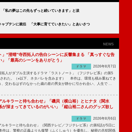
 「私の夢はこの先もずっと続いていきます」と涙
”キャプテンに就任 「大事に育てていきたい」とあいさつ
NEWS
ト」“澄晴”寺西拓人の告白シーンに反響集まる 「真っすぐな告
い」「最高のシーンをありがとう」
2026年8月7日
ドラマ
拓人がダブル主演するドラマ「ラストノート」（フジテレビ系）の第5
送された。（※以下、ネタバレを含みます） 本作は、環境も積み重ねてき
う、交わるはずのなかった歳の差の男女が静かに引かれ合い、人生で …
アルキラーと待ち合わせ」「磯貝（横山裕）とヒナタ（関水
係が深まってきているのがいい」「縦山裕二さんのグッズ欲し
2026年8月6日
ドラマ
ルキラーと待ち合わせ」（関西テレビ／フジテレビ系）の第6話が5日に
本作は、警察の正義よりも復讐（ふくしゅう）を優先し、秘密の共犯関係