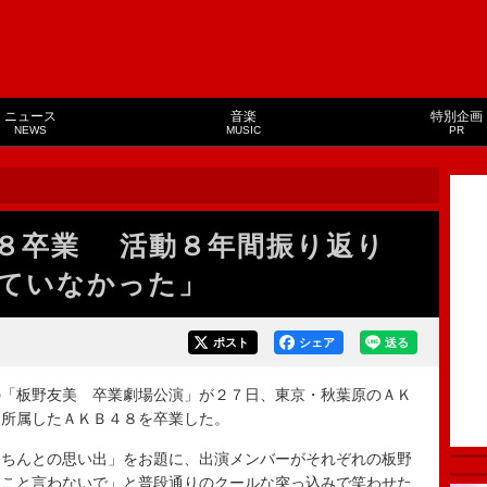
ニュース
音楽
特別企画
NEWS
MUSIC
PR
８卒業 活動８年間振り返り
ていなかった」
ポスト
シェア
送る
「板野友美 卒業劇場公演」が２７日、東京・秋葉原のＡＫ
間所属したＡＫＢ４８を卒業した。
ちんとの思い出」をお題に、出演メンバーがそれぞれの板野
ること言わないで」と普段通りのクールな突っ込みで笑わせた