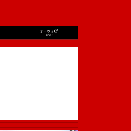
オーヴォ
OVO