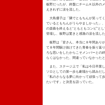
板野だったが、終盤にチームＫ以外の
えきれずに涙を流した。
大島優子は「隣でともちんが笑ってく
ているともちんがうらやましかった」
の楽曲を終えると“ともともコンビ”と
登場し、板野は驚きと感激の涙を流し
板野は「皆さん、本当に８年間ありが
て８年間駆け抜けてきた青春を振り返
ろな思いをしたからこそメンバーとの
らくはなかった、間違っていなかった
また、ステージ上で「私は今日卒業し
ソロとしての第一歩も劇場から踏みだ
「私のさらなる夢に向かって頑張って
たいです」と決意を語っていた。