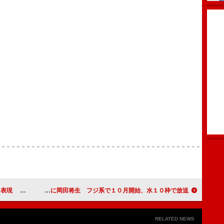
張りました」
堺主演「リーガルハイ」新キャストに岡田将生 フジ系で１０月開始、水１０枠で放送
RELATED NEWS