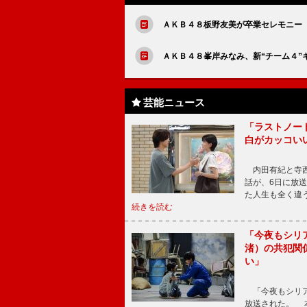
ＡＫＢ４８板野友美が卒業セレモニー
ＡＫＢ４８峯岸みなみ、新“チーム４
芸能ニュース
「ラストノー
白がカッコい
内田有紀と寺西
話が、6日に放
た人生も全く違
続きを読む
「今夜もシリ
渚）の共犯関
い」
「今夜もシリア
放送された。 