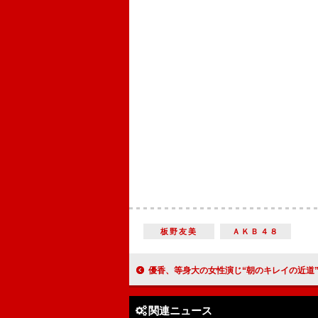
板野友美
ＡＫＢ４８
優香、等身大の女性演じ“朝のキレイの近道”表現 「テンションＭＡＸで頑
関連ニュース