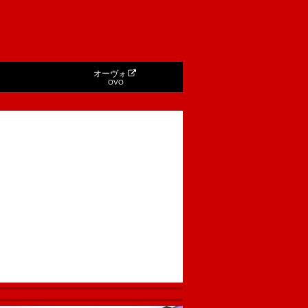
オーヴォ
OVO