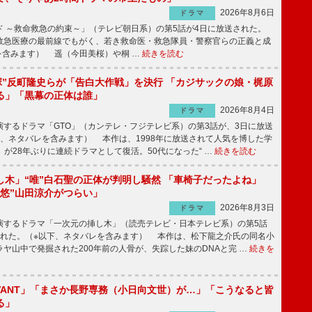
2026年8月6日
ドラマ
 ～救命救急の約束～」（テレビ朝日系）の第5話が4日に放送された。
急医療の最前線でもがく、若き救命医・救急隊員・警察官らの正義と成
を含みます） 遥（今田美桜）や桐 …
続きを読む
鬼塚”反町隆史らが「告白大作戦」を決行 「カジサックの娘・梶原
る」「黒幕の正体は誰」
2026年8月4日
ドラマ
するドラマ「GTO」（カンテレ・フジテレビ系）の第3話が、3日に放送
下、ネタバレを含みます） 本作は、1998年に放送されて人気を博した学
」が28年ぶりに連続ドラマとして復活。50代になった“ …
続きを読む
し木」“唯”白石聖の正体が判明し騒然 「車椅子だったよね」
“悠”山田涼介がつらい」
2026年8月3日
ドラマ
するドラマ「一次元の挿し木」（読売テレビ・日本テレビ系）の第5話
された。（※以下、ネタバレを含みます） 本作は、松下龍之介氏の同名小
ヤ山中で発掘された200年前の人骨が、失踪した妹のDNAと完 …
続きを
IVANT」「まさか長野専務（小日向文世）が…」「こうなると皆
る」