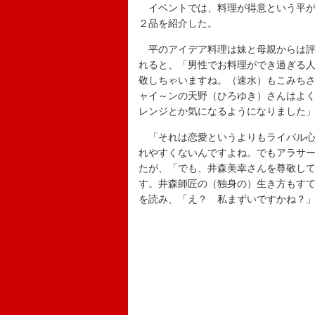
イベントでは、料理が得意という平が
２品を紹介した。
平のアイデア料理は妹と母親からは評
れると、「男性でお料理ができ過ぎる
敬しちゃいますね。（速水）もこみち
ャイ～ンの天野（ひろゆき）さんはよ
レンジとか気になるようになりました
「それは恋愛というよりもライバル心
れやすくないんですよね。でもアラサ
たが、「でも、井森美幸さんを尊敬し
す。井森師匠の（独身の）生き方もす
を読み、「え？ 私まずいですかね？