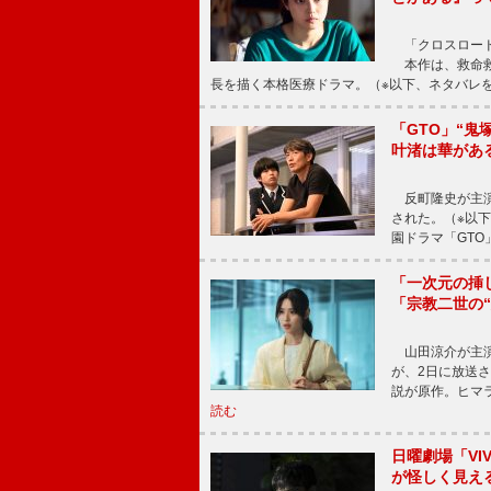
「クロスロード
本作は、救命救
長を描く本格医療ドラマ。（※以下、ネタバレ
「GTO」“
叶渚は華があ
反町隆史が主演
された。（※以
園ドラマ「GTO
「一次元の挿
「宗教二世の
山田涼介が主演
が、2日に放送
説が原作。ヒマラ
読む
日曜劇場「V
が怪しく見え