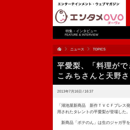
特集・インタビュー
FEATURE & INTERVIEW
ニュース
TOPICS
平愛梨、「料理がで
こみちさんと天野さ
2013年7月16日 / 16:37
「湖池屋新商品 新作ＴＶＣＦプレス
用されたタレントの平愛梨が登場した
新商品「ポテのん」は生のジャガ芋を