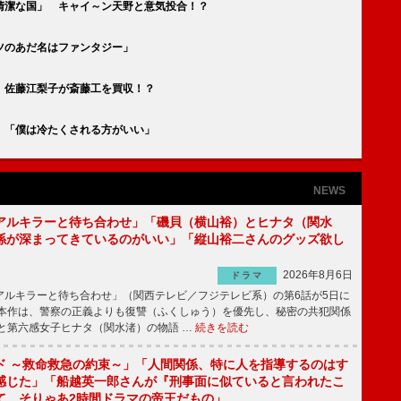
清潔な国」 キャイ～ン天野と意気投合！？
ツのあだ名はファンタジー」
 佐藤江梨子が斎藤工を買収！？
 「僕は冷たくされる方がいい」
NEWS
アルキラーと待ち合わせ」「磯貝（横山裕）とヒナタ（関水
係が深まってきているのがいい」「縦山裕二さんのグッズ欲し
2026年8月6日
ドラマ
ルキラーと待ち合わせ」（関西テレビ／フジテレビ系）の第6話が5日に
本作は、警察の正義よりも復讐（ふくしゅう）を優先し、秘密の共犯関係
と第六感女子ヒナタ（関水渚）の物語 …
続きを読む
ド ～救命救急の約束～」「人間関係、特に人を指導するのはす
感じた」「船越英一郎さんが『刑事面に似ていると言われたこ
て、そりゃあ2時間ドラマの帝王だもの」