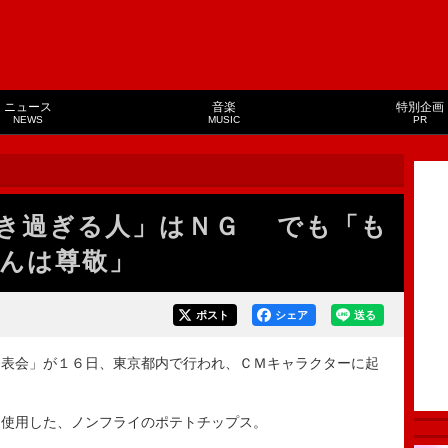
ニュース
音楽
特別企画
NEWS
MUSIC
PR
き過ぎる人」はＮＧ でも「も
んは尊敬」
ポスト
シェア
送る
発表会」が１６日、東京都内で行われ、ＣＭキャラクターに起
。
使用した、ノンフライのポテトチップス。