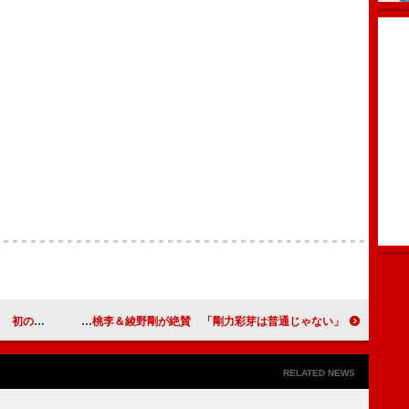
！』を発売
松坂桃李＆綾野剛が絶賛 「剛力彩芽は普通じゃない」
RELATED NEWS