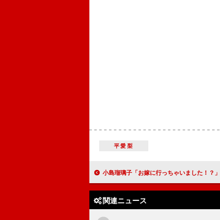
平愛梨
小島瑠璃子「お嫁に行っちゃいました！？」 初の写真集『こじるりっ
関連ニュース