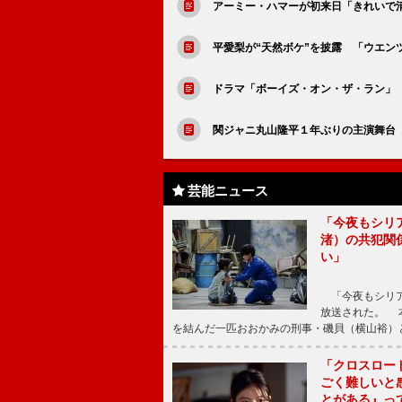
アーミー・ハマーが初来日「きれいで
平愛梨が“天然ボケ”を披露 「ウエン
ドラマ「ボーイズ・オン・ザ・ラン」
関ジャニ丸山隆平１年ぶりの主演舞台
芸能ニュース
「今夜もシリ
渚）の共犯関
い」
「今夜もシリア
放送された。 
を結んだ一匹おおかみの刑事・磯貝（横山裕）
「クロスロー
ごく難しいと
とがある』っ