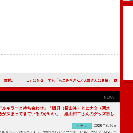
だと思った」
平愛梨、「料理ができ過ぎる人」はＮＧ でも「もこみちさんと天野さんは尊敬」
NEWS
アルキラーと待ち合わせ」「磯貝（横山裕）とヒナタ（関水
係が深まってきているのがいい」「縦山裕二さんのグッズ欲し
2026年8月6日
ドラマ
ルキラーと待ち合わせ」（関西テレビ／フジテレビ系）の第6話が5日に