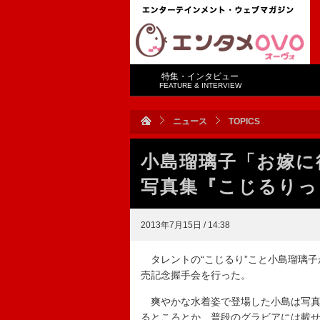
特集・インタビュー
FEATURE & INTERVIEW
ニュース
TOPICS
小島瑠璃子「お嫁に
写真集『こじるりっ
2013年7月15日 / 14:38
タレントの“こじるり”こと小島瑠璃子
売記念握手会を行った。
爽やかな水着姿で登場した小島は写真
るところとか、普段のグラビアには載