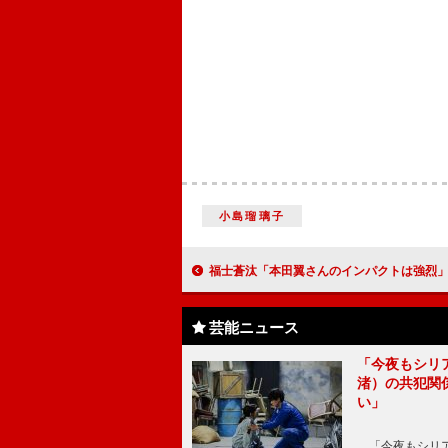
小島瑠璃子
福士蒼汰「本田翼さんのインパクトは強烈」 野村周平「（福士さんは）熱い方
芸能ニュース
「今夜もシリ
渚）の共犯関
い」
「今夜もシリア