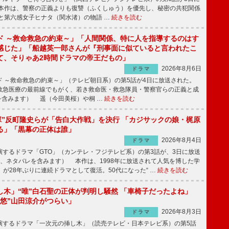
本作は、警察の正義よりも復讐（ふくしゅう）を優先し、秘密の共犯関係
と第六感女子ヒナタ（関水渚）の物語 …
続きを読む
ド ～救命救急の約束～」「人間関係、特に人を指導するのはす
感じた」「船越英一郎さんが『刑事面に似ていると言われたこ
て、そりゃあ2時間ドラマの帝王だもの」
2026年8月6日
ドラマ
 ～救命救急の約束～」（テレビ朝日系）の第5話が4日に放送された。
急医療の最前線でもがく、若き救命医・救急隊員・警察官らの正義と成
を含みます） 遥（今田美桜）や桐 …
続きを読む
鬼塚”反町隆史らが「告白大作戦」を決行 「カジサックの娘・梶原
る」「黒幕の正体は誰」
2026年8月4日
ドラマ
するドラマ「GTO」（カンテレ・フジテレビ系）の第3話が、3日に放送
下、ネタバレを含みます） 本作は、1998年に放送されて人気を博した学
」が28年ぶりに連続ドラマとして復活。50代になった“ …
続きを読む
し木」“唯”白石聖の正体が判明し騒然 「車椅子だったよね」
“悠”山田涼介がつらい」
2026年8月3日
ドラマ
するドラマ「一次元の挿し木」（読売テレビ・日本テレビ系）の第5話