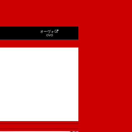
オーヴォ
OVO