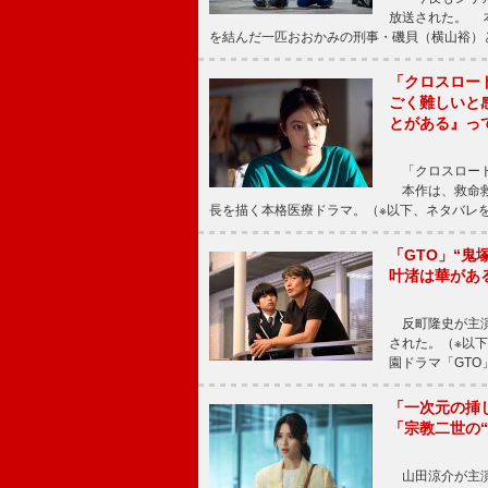
放送された。 
を結んだ一匹おおかみの刑事・磯貝（横山裕）
「クロスロー
ごく難しいと
とがある』っ
「クロスロード
本作は、救命救
長を描く本格医療ドラマ。（※以下、ネタバレ
「GTO」“
叶渚は華があ
反町隆史が主演
された。（※以
園ドラマ「GTO
「一次元の挿
「宗教二世の
山田涼介が主演