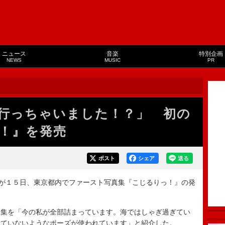
ニュース
音楽
特別企画
NEWS
MUSIC
PR
行っちゃいました！？」 初の
！』を発売
ポスト
シェア
送る
が１５日、東京都内でファースト写真集『こじるりっ！』の発
集を「今の私が全部詰まっています。海ではしゃぎ過ぎてい
せていないようなポーズが使われています」と紹介した。