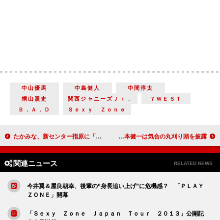
中山優馬
中島健人
中間淳太
桐山照史
関西ジャニーズＪｒ．
７ＷＥＳＴ
Ｂ．Ａ．Ｄ
Ｓｅｘｙ Ｚｏｎｅ
たかみな、新センター指原に「いい笑顔」を注文 映画『スマーフ２』でアイドル役に挑戦
佐々木蔵之介、小柳友とのキスシーンに大照れ 岡本健一は気合の丸刈り頭を披露
関連ニュース
RELATED NEWS
今井翼＆屋良朝幸、後輩の“身長追い上げ”に危機感？ 「ＰＬＡＹ
ＺＯＮＥ」開幕
「Ｓｅｘｙ Ｚｏｎｅ Ｊａｐａｎ Ｔｏｕｒ ２０１３」公開記