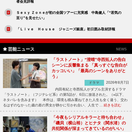
者会見詳報
Ｓｅｘｙ Ｚｏｎｅが初の全国ツアーに充実感 中島健人「“若気の
至り”を見せたい」
「Ｌｉｖｅ Ｈｏｕｓｅ ジャニーズ銀座」初日囲み取材詳報
芸能ニュース
NEWS
「ラストノート」“澄晴”寺西拓人の告白
シーンに反響集まる 「真っすぐな告白が
カッコいい」「最高のシーンをありがと
う」
2026年8月7日
ドラマ
内田有紀と寺西拓人がダブル主演するドラマ
「ラストノート」（フジテレビ系）の第5話が、6日に放送された。（※以下、
ネタバレを含みます） 本作は、環境も積み重ねてきた人生も全く違う、交わ
るはずのなかった歳の差の男女が静かに引かれ合い、人生で …
続きを読む
「今夜もシリアルキラーと待ち合わせ」
「磯貝（横山裕）とヒナタ（関水渚）の
共犯関係が深まってきているのがいい」