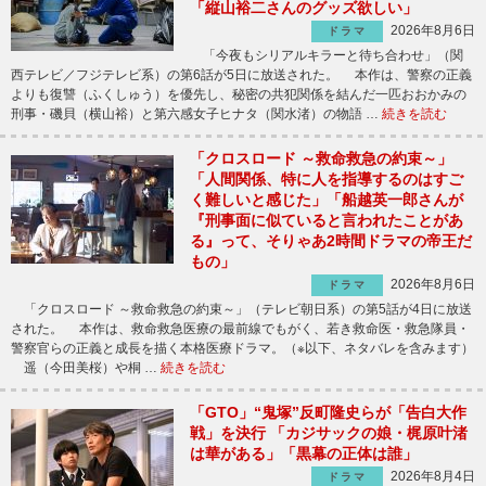
「縦山裕二さんのグッズ欲しい」
2026年8月6日
ドラマ
「今夜もシリアルキラーと待ち合わせ」（関
西テレビ／フジテレビ系）の第6話が5日に放送された。 本作は、警察の正義
よりも復讐（ふくしゅう）を優先し、秘密の共犯関係を結んだ一匹おおかみの
刑事・磯貝（横山裕）と第六感女子ヒナタ（関水渚）の物語 …
続きを読む
「クロスロード ～救命救急の約束～」
「人間関係、特に人を指導するのはすご
く難しいと感じた」「船越英一郎さんが
『刑事面に似ていると言われたことがあ
る』って、そりゃあ2時間ドラマの帝王だ
もの」
2026年8月6日
ドラマ
「クロスロード ～救命救急の約束～」（テレビ朝日系）の第5話が4日に放送
された。 本作は、救命救急医療の最前線でもがく、若き救命医・救急隊員・
警察官らの正義と成長を描く本格医療ドラマ。（※以下、ネタバレを含みます）
遥（今田美桜）や桐 …
続きを読む
「GTO」“鬼塚”反町隆史らが「告白大作
戦」を決行 「カジサックの娘・梶原叶渚
は華がある」「黒幕の正体は誰」
2026年8月4日
ドラマ