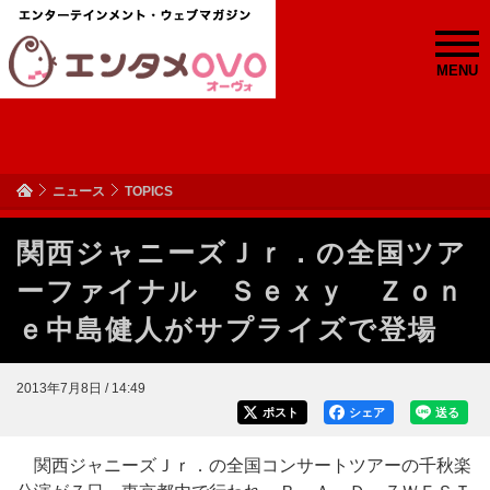
MENU
ニュース
TOPICS
関西ジャニーズＪｒ．の全国ツア
ーファイナル Ｓｅｘｙ Ｚｏｎ
ｅ中島健人がサプライズで登場
2013年7月8日 / 14:49
ポスト
シェア
送る
関西ジャニーズＪｒ．の全国コンサートツアーの千秋楽