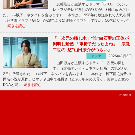
反町隆史が主演するドラマ「GTO」（カンテ
レ・フジテレビ系）の第3話が、3日に放送され
た。（※以下、ネタバレを含みます） 本作は、1998年に放送されて人気を博
した学園ドラマ「GTO」が28年ぶりに連続ドラマとして復活。50代になった“
…
続きを読む
「一次元の挿し木」“唯”白石聖の正体が
判明し騒然 「車椅子だったよね」「宗教
二世の“悠”山田涼介がつらい」
2026年8月3日
ドラマ
山田涼介が主演するドラマ「一次元の挿し
木」（読売テレビ・日本テレビ系）の第5話が、
2日に放送された。（※以下、ネタバレを含みます） 本作は、松下龍之介氏の
同名小説が原作。ヒマラヤ山中で発掘された200年前の人骨が、失踪した妹の
DNAと完 …
続きを読む
more »