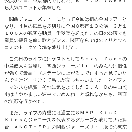
公演が７日、東京都内で行われ、Ｂ．Ａ．Ｄ、７ＷＥＳＴ
ら人気ユニットが集結した。
関西ジャニーズＪｒ．にとって今回は初の全国ツアーと
なり、４月の広島を皮切りに全国８都市１３公演、３万１
１００人の観客を動員。千秋楽を迎えたこの日の公演でも
満員の観客を前に歌とダンス、関西ならではのノリとツッ
コミのトークで会場を盛り上げた。
この日のライブにはゲストとしてＳｅｘｙ Ｚｏｎｅの
中島健人も登場し「関西ジャニーズＪｒ．のみんなは個性
が強くて最高！（ステージに上がるまで）ずっと見ていた
んですけど、すごくて鳥肌が立っちゃいました」とパフォ
ーマンスを絶賛。それに気をよくしたＢ．Ａ．Ｄの桐山照
史は「やかましい連中でごめんね」と照れながらも、満面
の笑顔を浮かべた。
また、ライブの終盤には過去にＳＭＡＰ、ＫｉｎＫｉ
Ｋｉｄｓらジャニーズを代表するグループが演じてきた舞
台「ＡＮＯＴＨＥＲ」の関西ジャニーズＪｒ．版での東京