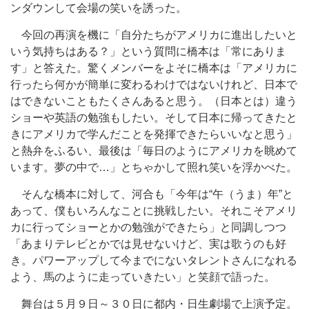
ンダウンして会場の笑いを誘った。
今回の再演を機に「自分たちがアメリカに進出したいと
いう気持ちはある？」という質問に橋本は「常にありま
す」と答えた。驚くメンバーをよそに橋本は「アメリカに
行ったら何かが簡単に変わるわけではないけれど、日本で
はできないこともたくさんあると思う。（日本とは）違う
ショーや英語の勉強もしたい。そして日本に帰ってきたと
きにアメリカで学んだことを発揮できたらいいなと思う」
と熱弁をふるい、最後は「毎日のようにアメリカを眺めて
います。夢の中で…」とちゃかして照れ笑いを浮かべた。
そんな橋本に対して、河合も「今年は“午（うま）年”と
あって、僕もいろんなことに挑戦したい。それこそアメリ
カに行ってショーとかの勉強ができたら」と同調しつつ
「あまりテレビとかでは見せないけど、実は歌うのも好
き。パワーアップして今までにないタレントさんになれる
よう、馬のように走っていきたい」と笑顔で語った。
舞台は５月９日～３０日に都内・日生劇場で上演予定。