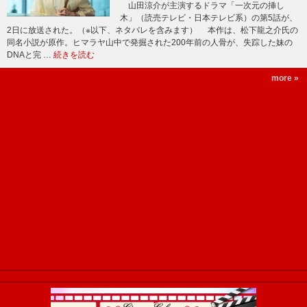
山田涼介が主演するドラマ「一次元の挿し
木」（読売テレビ・日本テレビ系）の第5話が、
2日に放送された。（※以下、ネタバレを含みます） 本作は、松下龍之介氏の
同名小説が原作。ヒマラヤ山中で発掘された200年前の人骨が、失踪した妹の
DNAと完 …
続きを読む
more »