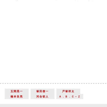
五関晃一
塚田僚一
戸塚祥太
橋本良亮
河合郁人
Ａ．Ｂ．Ｃ－Ｚ