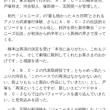
が７日、東京都内で行われ、Ａ．Ｂ．Ｃ－Ｚの橋本良亮、
戸塚祥太、河合郁人、塚田僚一、五関晃一が登壇した。
初代「ジャニーズ」の“最も熱かった４カ月間”とされる
アメリカ武者修行体験、さらにＡ．Ｂ．Ｃ－Ｚの伝説的エ
ピソードをミュージカル化し、好評を得た新作舞台「ジャ
ニーズ伝説」が初演から約半年という異例の早さで戻って
くる。
橋本は再演の決定を受け「本当にありがたい。これもジ
ャニーさん、そして劇場に殺到してくれたお客さまのおか
げです」と感謝を述べた。
「Ａ．Ｂ．Ｃ－Ｚの代表取締役です」とちゃめっ気たっ
ぷりの河合も「このペースでの再演はなかなかないみた
い。前よりももっと面白い作品にしていきたい」とし、戸
塚も「再演ということですが、新しいエピソードやＡ．
Ｂ．Ｃ－Ｚならではのパフォーマンスを盛り込んでいきた
い」と意気込みを語った。
一方、五関が初演時を「ジャニーさんが経験したノンフ