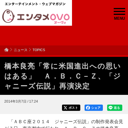
MENU
ニュース
TOPICS
橋本良亮「常に米国進出への思い
はある」 Ａ．Ｂ．Ｃ－Ｚ、「ジ
ャニーズ伝説」再演決定
2014年3月7日 / 17:24
ポスト
シェア
送る
「ＡＢＣ座２０１４ ジャニーズ伝説」の制作発表会見