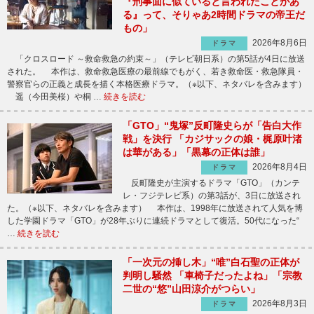
『刑事面に似ていると言われたことがあ
る』って、そりゃあ2時間ドラマの帝王だ
もの」
2026年8月6日
ドラマ
「クロスロード ～救命救急の約束～」（テレビ朝日系）の第5話が4日に放送
された。 本作は、救命救急医療の最前線でもがく、若き救命医・救急隊員・
警察官らの正義と成長を描く本格医療ドラマ。（※以下、ネタバレを含みます）
遥（今田美桜）や桐 …
続きを読む
「GTO」“鬼塚”反町隆史らが「告白大作
戦」を決行 「カジサックの娘・梶原叶渚
は華がある」「黒幕の正体は誰」
2026年8月4日
ドラマ
反町隆史が主演するドラマ「GTO」（カンテ
レ・フジテレビ系）の第3話が、3日に放送され
た。（※以下、ネタバレを含みます） 本作は、1998年に放送されて人気を博
した学園ドラマ「GTO」が28年ぶりに連続ドラマとして復活。50代になった“
…
続きを読む
「一次元の挿し木」“唯”白石聖の正体が
判明し騒然 「車椅子だったよね」「宗教
二世の“悠”山田涼介がつらい」
2026年8月3日
ドラマ