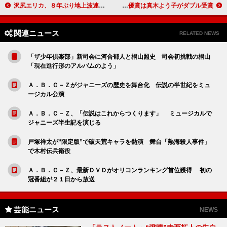
沢尻エリカ、８年ぶり地上波連ドラに主演 “恋仲”中丸雄一は「女性に囲まれての撮影にドキドキ」
日本アカデミー賞、主演男優賞に『舟を編む』の松田龍平 女優賞は真木よう子がダブル受賞
関連ニュース
RELATED NEWS
「ザ少年倶楽部」新司会に河合郁人と桐山照史 司会初挑戦の桐山
「現在進行形のアルバムのよう」
Ａ．Ｂ．Ｃ－Ｚがジャニーズの歴史を舞台化 伝説の半世紀をミュ
ージカル公演
Ａ．Ｂ．Ｃ－Ｚ、「伝説はこれからつくります」 ミュージカルで
ジャニーズ半生記を演じる
戸塚祥太が“限定版”で破天荒キャラを熱演 舞台「熱海殺人事件」
で木村伝兵衛役
Ａ．Ｂ．Ｃ－Ｚ、最新ＤＶＤがオリコンランキング首位獲得 初の
冠番組が２１日から放送
芸能ニュース
NEWS