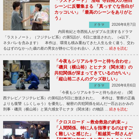
「ラストノート」“澄晴”寺西拓人の告白
シーンに反響集まる 「真っすぐな告白が
カッコいい」「最高のシーンをありがと
う」
2026年8月7日
ドラマ
内田有紀と寺西拓人がダブル主演するドラマ
「ラストノート」（フジテレビ系）の第5話が、6日に放送された。（※以下、
ネタバレを含みます） 本作は、環境も積み重ねてきた人生も全く違う、交わ
るはずのなかった歳の差の男女が静かに引かれ合い、人生で …
続きを読む
「今夜もシリアルキラーと待ち合わせ」
「磯貝（横山裕）とヒナタ（関水渚）の
共犯関係が深まってきているのがいい」
「縦山裕二さんのグッズ欲しい」
2026年8月6日
ドラマ
「今夜もシリアルキラーと待ち合わせ」（関
西テレビ／フジテレビ系）の第6話が5日に放送された。 本作は、警察の正義
よりも復讐（ふくしゅう）を優先し、秘密の共犯関係を結んだ一匹おおかみの
刑事・磯貝（横山裕）と第六感女子ヒナタ（関水渚）の物語 …
続きを読む
「クロスロード ～救命救急の約束～」
「人間関係、特に人を指導するのはすご
く難しいと感じた」「船越英一郎さんが