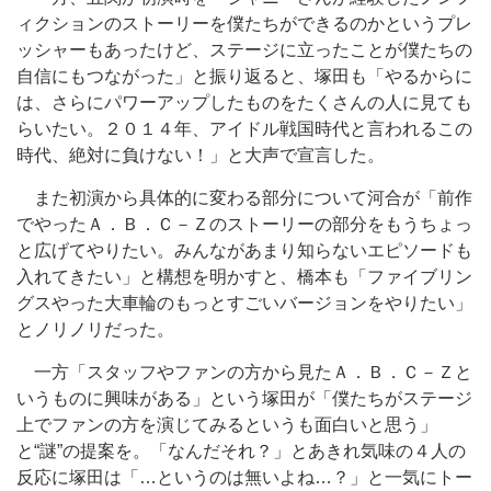
ィクションのストーリーを僕たちができるのかというプレ
ッシャーもあったけど、ステージに立ったことが僕たちの
自信にもつながった」と振り返ると、塚田も「やるからに
は、さらにパワーアップしたものをたくさんの人に見ても
らいたい。２０１４年、アイドル戦国時代と言われるこの
時代、絶対に負けない！」と大声で宣言した。
また初演から具体的に変わる部分について河合が「前作
でやったＡ．Ｂ．Ｃ－Ｚのストーリーの部分をもうちょっ
と広げてやりたい。みんながあまり知らないエピソードも
入れてきたい」と構想を明かすと、橋本も「ファイブリン
グスやった大車輪のもっとすごいバージョンをやりたい」
とノリノリだった。
一方「スタッフやファンの方から見たＡ．Ｂ．Ｃ－Ｚと
いうものに興味がある」という塚田が「僕たちがステージ
上でファンの方を演じてみるというも面白いと思う」
と“謎”の提案を。「なんだそれ？」とあきれ気味の４人の
反応に塚田は「…というのは無いよね…？」と一気にトー