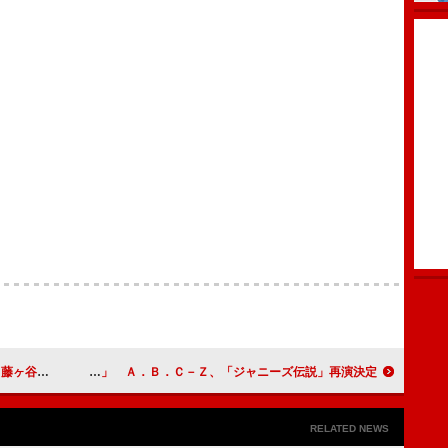
になりたい」
橋本良亮「常に米国進出への思いはある」 Ａ．Ｂ．Ｃ－Ｚ、「ジャニーズ伝説」再演決定
RELATED NEWS