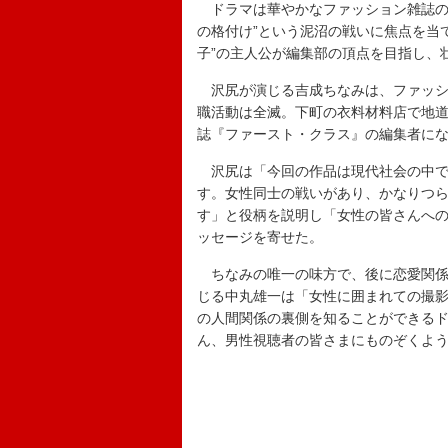
ドラマは華やかなファッション雑誌の
の格付け”という泥沼の戦いに焦点を当
子”の主人公が編集部の頂点を目指し、
沢尻が演じる吉成ちなみは、ファッシ
職活動は全滅。下町の衣料材料店で地
誌『ファースト・クラス』の編集者にな
沢尻は「今回の作品は現代社会の中で起
す。女性同士の戦いがあり、かなりつ
す」と役柄を説明し「女性の皆さんへ
ッセージを寄せた。
ちなみの唯一の味方で、後に恋愛関係
じる中丸雄一は「女性に囲まれての撮
の人間関係の裏側を知ることができる
ん、男性視聴者の皆さまにものぞくよ