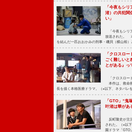
「今夜もシリ
渚）の共犯関
い」
「今夜もシリア
放送された。 
を結んだ一匹おおかみの刑事・磯貝（横山裕）
「クロスロー
ごく難しいと
とがある』っ
「クロスロード
本作は、救命救
長を描く本格医療ドラマ。（※以下、ネタバレ
「GTO」“
叶渚は華があ
反町隆史が主演
された。（※以
園ドラマ「GTO