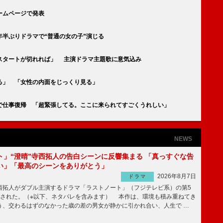
ームページで発表
半ぶりドラマで“普通の女の子”演じる
スタートが切れれば」 主演ドラマ主題歌に意気込み
る」 「女性の内面をじっくり見る」
で仕事復帰 「超緊張してる。ここに来られてすごくうれしい」
NEWS
ト」“澄晴”寺西拓人の告白シーンに反響集まる 「真っすぐな告
い」「最高のシーンをありがとう」
2026年8月7日
ドラマ
拓人がダブル主演するドラマ「ラストノート」（フジテレビ系）の第5
送された。（※以下、ネタバレを含みます） 本作は、環境も積み重ねてき
う、交わるはずのなかった歳の差の男女が静かに引かれ合い、人生で …