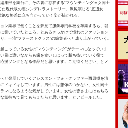
編集部を舞台に、その裏に存在する“マウンティング＝女同士
てた現代版の裏シンデレラストーリー。沢尻演じる“底辺女
壮絶な格差に立ち向かっていく姿が描かれる。
ョン業界で働くことを夢見て服飾専門学校を卒業するも、就
道に働いていたところ、とあるきっかけで憧れのファッション
り、一流“ファーストクラス”の編集者へと成り上がっていく。
こっている女性の“マウンティング”がテーマになっていま
らい目に遭いながらも歯を食いしばって勝ち抜いていく役で
の応援ソングとなる作品だと思います。ご期待ください」とメ
へと発展していくアシスタントフォトグラファー西原樹を演
影にドキドキしています。男性には想像のつかない、女性同士
ドラマになるような気がしています。女性の皆さまにはもちろ
うな気持ちで見てもらえたらと思います」とアピールした。