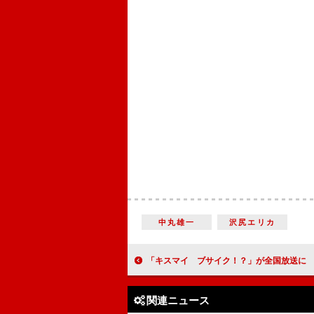
中丸雄一
沢尻エリカ
「キスマイ ブサイク！？」が全国放送に 藤ヶ谷太輔「１位を取れる男
関連ニュース