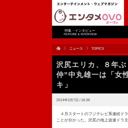
特集・インタビュー
FEATURE & INTERVIEW
ニュース
TOPICS
沢尻エリカ、８年ぶ
仲”中丸雄一は「女
キ」
2014年3月7日 / 16:36
４月スタートのフジテレビ系連続ドラ
ことが分かった。沢尻の地上波連ドラ