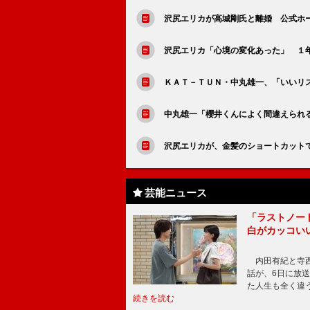
沢尻エリカが高城剛氏と離婚 公式ホ
沢尻エリカ「心境の変化あった」 １年
ＫＡＴ－ＴＵＮ・中丸雄一、「いいリ
中丸雄一「櫻井くんによく間違えられ
沢尻エリカが、金髪のショートカット
芸能ニュース
「ラストノー
白がカッコい
内田有紀と寺西
話が、6日に放
た人生も全く違
続きを読む