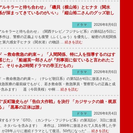
アルキラーと待ち合わせ」「磯貝（横山裕）とヒナタ（関水
係が深まってきているのがいい」「縦山裕二さんのグッズ欲し
2026年8月6日
ドラマ
ルキラーと待ち合わせ」（関西テレビ／フジテレビ系）の第6話が5日に
本作は、警察の正義よりも復讐（ふくしゅう）を優先し、秘密の共犯関係
と第六感女子ヒナタ（関水渚）の物語 …
続きを読む
ド ～救命救急の約束～」「人間関係、特に人を指導するのはす
感じた」「船越英一郎さんが『刑事面に似ていると言われたこ
て、そりゃあ2時間ドラマの帝王だもの」
2026年8月6日
ドラマ
 ～救命救急の約束～」（テレビ朝日系）の第5話が4日に放送された。
急医療の最前線でもがく、若き救命医・救急隊員・警察官らの正義と成
を含みます） 遥（今田美桜）や桐 …
続きを読む
鬼塚”反町隆史らが「告白大作戦」を決行 「カジサックの娘・梶原
る」「黒幕の正体は誰」
2026年8月4日
ドラマ
するドラマ「GTO」（カンテレ・フジテレビ系）の第3話が、3日に放送
下、ネタバレを含みます） 本作は、1998年に放送されて人気を博した学
」が28年ぶりに連続ドラマとして復活。50代になった“ …
続きを読む