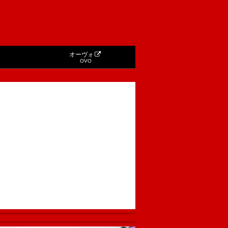
オーヴォ
OVO