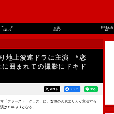
ニュース
音楽
特別企画
NEWS
MUSIC
PR
り地上波連ドラに主演 “恋
性に囲まれての撮影にドキド
ポスト
シェア
送る
マ「ファースト・クラス」に、女優の沢尻エリカが主演する
主演は８年ぶりとなる。