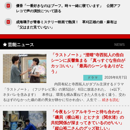
優香「一番好きなのはブーフ。時々一緒に寝ています」 公開アフ
レコで声の演技について語る
成海璃子が青春ミステリー映画で熱演！ 草刈正雄の娘・麻有は
「父はまだ見ていない」
芸能ニュース
NEWS
「ラストノート」“澄晴”寺西拓人の告白
シーンに反響集まる 「真っすぐな告白が
カッコいい」「最高のシーンをありがと
う」
2026年8月7日
ドラマ
内田有紀と寺西拓人がダブル主演するドラマ
「ラストノート」（フジテレビ系）の第5話が、6日に放送された。（※以下、
ネタバレを含みます） 本作は、環境も積み重ねてきた人生も全く違う、交わ
るはずのなかった歳の差の男女が静かに引かれ合い、人生で …
続きを読む
「今夜もシリアルキラーと待ち合わせ」
「磯貝（横山裕）とヒナタ（関水渚）の
共犯関係が深まってきているのがいい」
「縦山裕二さんのグッズ欲しい」