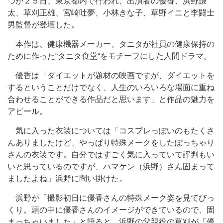
つが２５日、東京都内で行われ、出演者の優香、浜野謙
太、草刈正雄、宮崎吐夢、小林きな子、草野イニと李闘士
男監督が登壇した。
本作は、健康機器メーカー、タニタが社員の健康保持の
ために作った“タニタ食堂“をモチーフにした人間ドラマ。
優香は「ダイエットが題材の映画ですが、ダイエットを
するということだけでなく、人生のいろいろな場面に重ね
合わせることができる作品だと思います」と作品の魅力を
アピール。
気に入った衣装については「コスプレっぽいのもたくさ
んありましたけど、やっぱり特殊メークをしたぽっちゃり
さんの衣装です。自分ではすごく気に入っていて評判もい
いと思っているのですが、ハマケン（浜野）さん固まって
ましたよね」浜野に問い掛けた。
浜野が「撮影初日に優香さんの特殊メーク姿を見てびっ
くり。頭の中に優香さんのイメージができているので、固
まっちゃいました」と語ると、浜野の父親役の草刈が「優