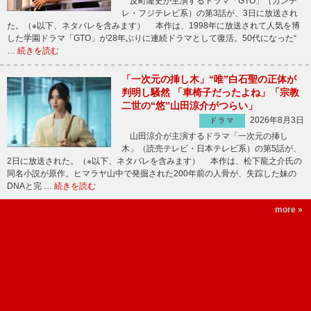
反町隆史が主演するドラマ「GTO」（カンテ
レ・フジテレビ系）の第3話が、3日に放送され
た。（※以下、ネタバレを含みます） 本作は、1998年に放送されて人気を博
した学園ドラマ「GTO」が28年ぶりに連続ドラマとして復活。50代になった“
…
続きを読む
「一次元の挿し木」“唯”白石聖の正体が
判明し騒然 「車椅子だったよね」「宗教
二世の“悠”山田涼介がつらい」
2026年8月3日
ドラマ
山田涼介が主演するドラマ「一次元の挿し
木」（読売テレビ・日本テレビ系）の第5話が、
2日に放送された。（※以下、ネタバレを含みます） 本作は、松下龍之介氏の
同名小説が原作。ヒマラヤ山中で発掘された200年前の人骨が、失踪した妹の
DNAと完 …
続きを読む
more »