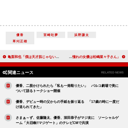
優香
宮崎吐夢
浜野謙太
草刈正雄
亀梨和也「僕は天才肌じゃない」 “三度目の正直”でミッションに成功
岩崎名美「セクシーは勉強中」 「憧れの女優は松嶋菜々子さん」
関連ニュース
RELATED NEWS
優香、二股かけられたら「私も一発殴りたい」 パルコ劇場で美に
ついて語るトークショー開催
優香、デビュー時の父からの手紙を振り返る 「17歳の時に一度だ
け送られてきた」
さまぁ～ず、佐藤隆太、優香、深田恭子がマジ友に ソーシャルゲ
ーム「大召喚!!マジゲート」のテレビCMで共演