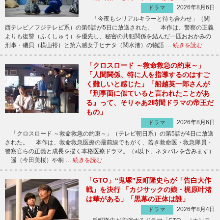
2026年8月6日
ドラマ
「今夜もシリアルキラーと待ち合わせ」（関
西テレビ／フジテレビ系）の第6話が5日に放送された。 本作は、警察の正義
よりも復讐（ふくしゅう）を優先し、秘密の共犯関係を結んだ一匹おおかみの
刑事・磯貝（横山裕）と第六感女子ヒナタ（関水渚）の物語 …
続きを読む
「クロスロード ～救命救急の約束～」
「人間関係、特に人を指導するのはすご
く難しいと感じた」「船越英一郎さんが
『刑事面に似ていると言われたことがあ
る』って、そりゃあ2時間ドラマの帝王だ
もの」
2026年8月6日
ドラマ
「クロスロード ～救命救急の約束～」（テレビ朝日系）の第5話が4日に放送
された。 本作は、救命救急医療の最前線でもがく、若き救命医・救急隊員・
警察官らの正義と成長を描く本格医療ドラマ。（※以下、ネタバレを含みます）
遥（今田美桜）や桐 …
続きを読む
「GTO」“鬼塚”反町隆史らが「告白大作
戦」を決行 「カジサックの娘・梶原叶渚
は華がある」「黒幕の正体は誰」
2026年8月4日
ドラマ