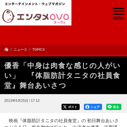
MENU
ニュース
TOPICS
優香「中身は肉食な感じの人がい
い」 『体脂肪計タニタの社員食
堂』舞台あいさつ
2013年5月25日 / 17:12
ポスト
シェア
送る
映画『体脂肪計タニタの社員食堂』の 初日舞台あいさ