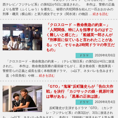
西テレビ／フジテレビ系）の第6話が5日に放送された。 本作は、警察の正義
よりも復讐（ふくしゅう）を優先し、秘密の共犯関係を結んだ一匹おおかみの
刑事・磯貝（横山裕）と第六感女子ヒナタ（関水渚）の物語 …
続きを読む
「クロスロード ～救命救急の約束～」
「人間関係、特に人を指導するのはすご
く難しいと感じた」「船越英一郎さんが
『刑事面に似ていると言われたことがあ
る』って、そりゃあ2時間ドラマの帝王だ
もの」
2026年8月6日
ドラマ
「クロスロード ～救命救急の約束～」（テレビ朝日系）の第5話が4日に放送
された。 本作は、救命救急医療の最前線でもがく、若き救命医・救急隊員・
警察官らの正義と成長を描く本格医療ドラマ。（※以下、ネタバレを含みます）
遥（今田美桜）や桐 …
続きを読む
「GTO」“鬼塚”反町隆史らが「告白大作
戦」を決行 「カジサックの娘・梶原叶渚
は華がある」「黒幕の正体は誰」
2026年8月4日
ドラマ
反町隆史が主演するドラマ「GTO」（カンテ
レ・フジテレビ系）の第3話が、3日に放送され
た。（※以下、ネタバレを含みます） 本作は、1998年に放送されて人気を博