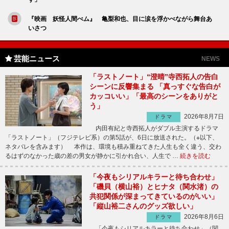
『映画 妖怪人間べム』 亀梨和也、目に涙を浮かべながら舞台あ
いさつ
芸能ニュース
NEWS
「ラストノート」“澄晴”寺西拓人の告白
シーンに反響集まる 「真っすぐな告白が
カッコいい」「最高のシーンをありがと
う」
2026年8月7日
ドラマ
内田有紀と寺西拓人がダブル主演するドラマ
「ラストノート」（フジテレビ系）の第5話が、6日に放送された。（※以下、
ネタバレを含みます） 本作は、環境も積み重ねてきた人生も全く違う、交わ
るはずのなかった歳の差の男女が静かに引かれ合い、人生で …
続きを読む
「今夜もシリアルキラーと待ち合わせ」
「磯貝（横山裕）とヒナタ（関水渚）の
共犯関係が深まってきているのがいい」
「縦山裕二さんのグッズ欲しい」
2026年8月6日
ドラマ
「今夜もシリアルキラーと待ち合わせ」（関