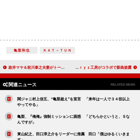
亀梨和也
ＫＡＴ－ＴＵＮ
政井マヤ＆前川泰之夫妻がトークショー 前川、「妻はかなり抜けたところがある」
ももち、プリキュアにライバル心 Ｂｅｒｒｙｚ工房がコラボで新曲披露
関連ニュース
RELATED NEWS
関ジャニ村上信五、“亀梨超え”を宣言 「来年は一人で３４役以上
やってやる」
亀梨、『俺俺』強制ミッションに困惑 「どちらかというと、Ｓな
んですが」
東山紀之、田口淳之介をリーダーに推薦 田口「僕はゆるくいきま
す」