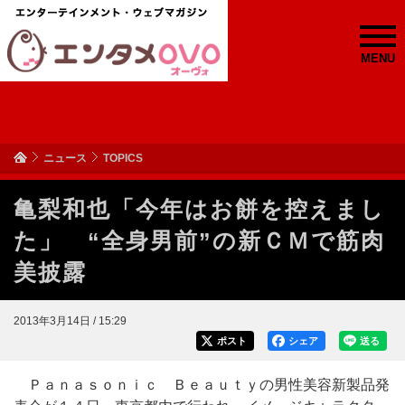
MENU
ニュース
TOPICS
亀梨和也「今年はお餅を控えまし
た」 “全身男前”の新ＣＭで筋肉
美披露
2013年3月14日 / 15:29
ポスト
シェア
送る
Ｐａｎａｓｏｎｉｃ Ｂｅａｕｔｙの男性美容新製品発