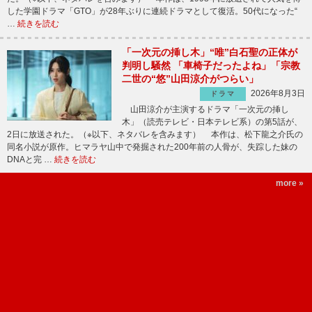
した学園ドラマ「GTO」が28年ぶりに連続ドラマとして復活。50代になった“
…
続きを読む
「一次元の挿し木」“唯”白石聖の正体が
判明し騒然 「車椅子だったよね」「宗教
二世の“悠”山田涼介がつらい」
2026年8月3日
ドラマ
山田涼介が主演するドラマ「一次元の挿し
木」（読売テレビ・日本テレビ系）の第5話が、
2日に放送された。（※以下、ネタバレを含みます） 本作は、松下龍之介氏の
同名小説が原作。ヒマラヤ山中で発掘された200年前の人骨が、失踪した妹の
DNAと完 …
続きを読む
more »