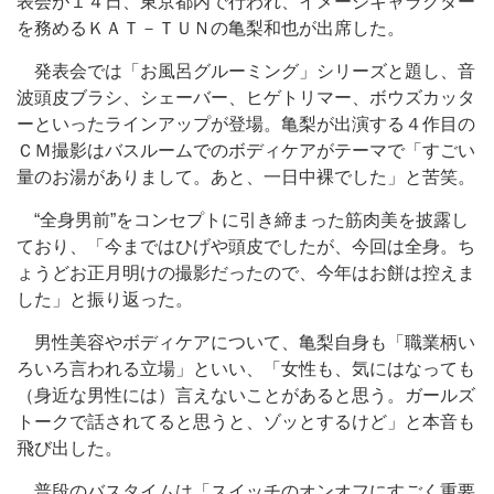
表会が１４日、東京都内で行われ、イメージキャラクター
を務めるＫＡＴ－ＴＵＮの亀梨和也が出席した。
発表会では「お風呂グルーミング」シリーズと題し、音
波頭皮ブラシ、シェーバー、ヒゲトリマー、ボウズカッタ
ーといったラインアップが登場。亀梨が出演する４作目の
ＣＭ撮影はバスルームでのボディケアがテーマで「すごい
量のお湯がありまして。あと、一日中裸でした」と苦笑。
“全身男前”をコンセプトに引き締まった筋肉美を披露し
ており、「今まではひげや頭皮でしたが、今回は全身。ち
ょうどお正月明けの撮影だったので、今年はお餅は控えま
した」と振り返った。
男性美容やボディケアについて、亀梨自身も「職業柄い
ろいろ言われる立場」といい、「女性も、気にはなっても
（身近な男性には）言えないことがあると思う。ガールズ
トークで話されてると思うと、ゾッとするけど」と本音も
飛び出した。
普段のバスタイムは「スイッチのオンオフにすごく重要