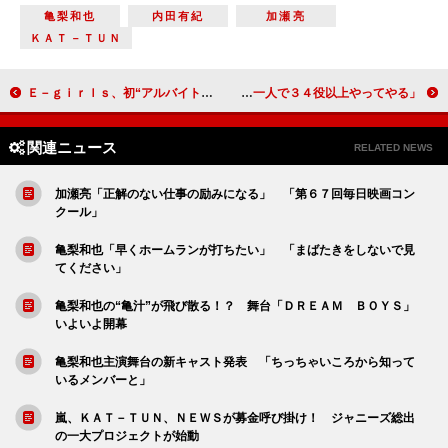
亀梨和也
内田有紀
加瀬亮
ＫＡＴ－ＴＵＮ
Ｅ－ｇｉｒｌｓ、初“アルバイト”に挑戦 原宿で“１日限定”のショップ店員に
関ジャニ村上信五、“亀梨超え”を宣言 「来年は一人で３４役以上やってやる」
関連ニュース
RELATED NEWS
加瀬亮「正解のない仕事の励みになる」 「第６７回毎日映画コン
クール」
亀梨和也「早くホームランが打ちたい」 「まばたきをしないで見
てください」
亀梨和也の“亀汁”が飛び散る！？ 舞台「ＤＲＥＡＭ ＢＯＹＳ」
いよいよ開幕
亀梨和也主演舞台の新キャスト発表 「ちっちゃいころから知って
いるメンバーと」
嵐、ＫＡＴ－ＴＵＮ、ＮＥＷＳが募金呼び掛け！ ジャニーズ総出
の一大プロジェクトが始動