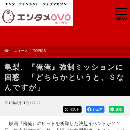
MENU
ニュース
TOPICS
亀梨、『俺俺』強制ミッションに
困惑 「どちらかというと、Ｓな
んですが」
2013年2月21日 / 21:22
ポスト
シェア
送る
映画『俺俺』のヒットを祈願した決起イベントが２１