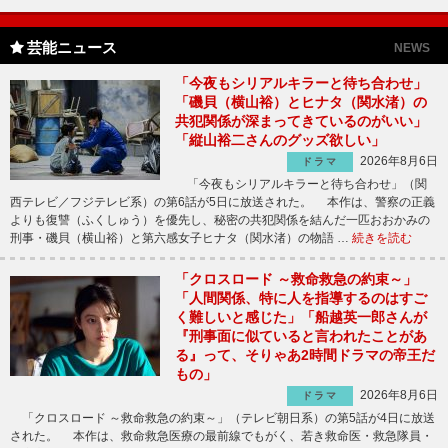
芸能ニュース
NEWS
「今夜もシリアルキラーと待ち合わせ」
「磯貝（横山裕）とヒナタ（関水渚）の
共犯関係が深まってきているのがいい」
「縦山裕二さんのグッズ欲しい」
2026年8月6日
ドラマ
「今夜もシリアルキラーと待ち合わせ」（関
西テレビ／フジテレビ系）の第6話が5日に放送された。 本作は、警察の正義
よりも復讐（ふくしゅう）を優先し、秘密の共犯関係を結んだ一匹おおかみの
刑事・磯貝（横山裕）と第六感女子ヒナタ（関水渚）の物語 …
続きを読む
「クロスロード ～救命救急の約束～」
「人間関係、特に人を指導するのはすご
く難しいと感じた」「船越英一郎さんが
『刑事面に似ていると言われたことがあ
る』って、そりゃあ2時間ドラマの帝王だ
もの」
2026年8月6日
ドラマ
「クロスロード ～救命救急の約束～」（テレビ朝日系）の第5話が4日に放送
された。 本作は、救命救急医療の最前線でもがく、若き救命医・救急隊員・