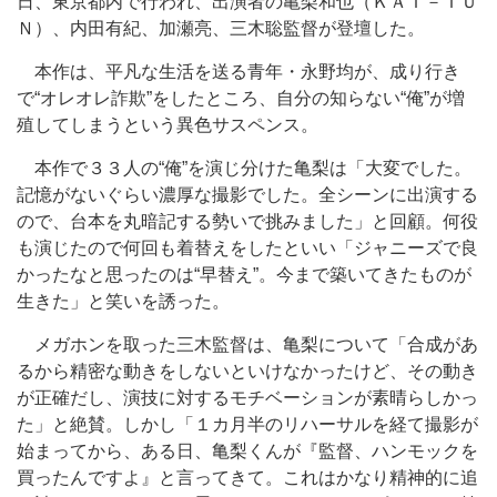
日、東京都内で行われ、出演者の亀梨和也（ＫＡＴ－ＴＵ
Ｎ）、内田有紀、加瀬亮、三木聡監督が登壇した。
本作は、平凡な生活を送る青年・永野均が、成り行き
で“オレオレ詐欺”をしたところ、自分の知らない“俺”が増
殖してしまうという異色サスペンス。
本作で３３人の“俺”を演じ分けた亀梨は「大変でした。
記憶がないぐらい濃厚な撮影でした。全シーンに出演する
ので、台本を丸暗記する勢いで挑みました」と回顧。何役
も演じたので何回も着替えをしたといい「ジャニーズで良
かったなと思ったのは“早替え”。今まで築いてきたものが
生きた」と笑いを誘った。
メガホンを取った三木監督は、亀梨について「合成があ
るから精密な動きをしないといけなかったけど、その動き
が正確だし、演技に対するモチベーションが素晴らしかっ
た」と絶賛。しかし「１カ月半のリハーサルを経て撮影が
始まってから、ある日、亀梨くんが『監督、ハンモックを
買ったんですよ』と言ってきて。これはかなり精神的に追