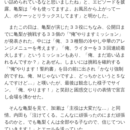
い詰められているなと思いましたね」と、エピソードを披
露。亀梨は「今も使ってますよ。お風呂から上がって一
人、ボケーッとリラックスしてます」と明かした。
またこの日は、亀梨が演じた３３役にちなみ、公開日ま
でに亀梨が挑戦する３３個の「“俺”やりますミッション」
が発表された。中には「俺、３３種類の冷やし中華のアレ
ンジメニューを考えます」「俺、ライターを３３回連続着
火します」というミッションもあり、「俺、まだ追い込ま
れるんですか？」とあぜん。しまいには挑戦を確約する
「“俺”やります！誓約書」を目の前に出され「かなり強制
的ですね。俺、Ｍじゃないですよ、どっちかというとＳな
んですけど…」と嘆いたが、最後は観念した様子でサイ
ン。「俺、やります！」と笑顔と困惑交じりの表情で宣言
し会場を沸かせた。
そんな亀梨を見て、加瀬は「主役は大変だな…」と同
情。内田も「泣けてくる。こんなに頑張ったのにまだ頑張
るのかと。でも亀梨くんは全部やる子なので、信じてつい
ていきます！」とエールを送っていた。