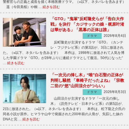
警察官らの正義と成長を描く本格医療ドラマ。（※以下、ネタバレを含みます）
遥（今田美桜）や桐 …
続きを読む
「GTO」“鬼塚”反町隆史らが「告白大作
戦」を決行 「カジサックの娘・梶原叶渚
は華がある」「黒幕の正体は誰」
2026年8月4日
ドラマ
反町隆史が主演するドラマ「GTO」（カンテ
レ・フジテレビ系）の第3話が、3日に放送され
た。（※以下、ネタバレを含みます） 本作は、1998年に放送されて人気を博
した学園ドラマ「GTO」が28年ぶりに連続ドラマとして復活。50代になった“
…
続きを読む
「一次元の挿し木」“唯”白石聖の正体が
判明し騒然 「車椅子だったよね」「宗教
二世の“悠”山田涼介がつらい」
2026年8月3日
ドラマ
山田涼介が主演するドラマ「一次元の挿し
木」（読売テレビ・日本テレビ系）の第5話が、
2日に放送された。（※以下、ネタバレを含みます） 本作は、松下龍之介氏の
同名小説が原作。ヒマラヤ山中で発掘された200年前の人骨が、失踪した妹の
DNAと完 …
続きを読む