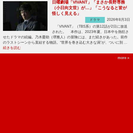
日曜劇場「VIVANT」「まさか長野専務
（小日向文世）が…」「こうなると皆が
怪しく見える」
2026年8月3日
ドラマ
「VIVANT」（TBS系）の第12話が2日に放送
された。 本作は、2023年夏、日本中を熱狂さ
せたドラマの続編。乃木憂助（堺雅人）の冒険には、まだ続きがあった。前作
のラストシーンから直結する物語。“世界を巻き込む大きな渦”が、ついに別 …
続きを読む
more »