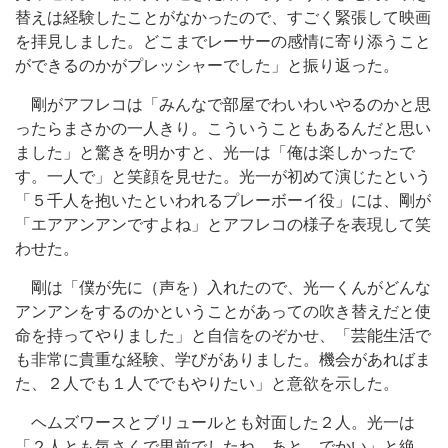
替えは経験したことがなかったので、すごく緊張して映画
を拝見しました。どこまでレーサーの感情に寄り添うこと
ができるのかがプレッシャーでした」と振り返った。
剛がアフレコは「みんなで部屋でわいわいやるのかと思
ったらまさかの一人きり。こういうこともあるんだと思い
ました」と驚きを明かすと、光一は「俺は楽しかったで
す。一人で」と笑顔を見せた。光一が初めて演じたという
「５千人を抱いたといわれるプレーボーイ役」には、剛が
「エアアンアンですよね」とアフレコの様子を表現して笑
わせた。
剛は「僕が先に（声を）入れたので、光一くんがどんな
アンアンをするのかということがあっての吹き替えだと使
命を持ってやりました」と自信をのぞかせ、「芸能生活で
も非常に貴重な経験、学びがありました。機会があればま
た、２人でも１人ででもやりたい」と意欲を示した。
ヘムズワースとブリュールとも対面した２人。光一は
「２人とも気さくで男前でしたね。あと、でかい」と絶