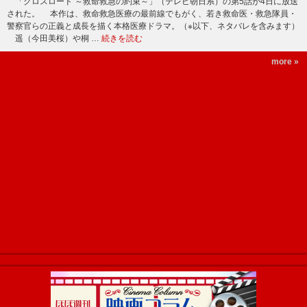
「クロスロード ～救命救急の約束～」（テレビ朝日系）の第5話が4日に放送
された。 本作は、救命救急医療の最前線でもがく、若き救命医・救急隊員・
警察官らの正義と成長を描く本格医療ドラマ。（※以下、ネタバレを含みます）
遥（今田美桜）や桐 …
続きを読む
more »