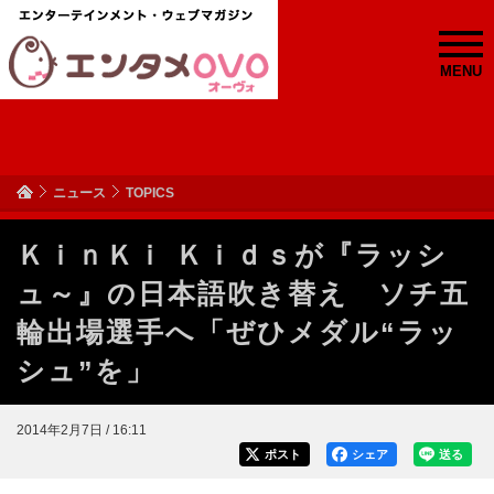
MENU
ニュース
TOPICS
ＫｉｎＫｉ Ｋｉｄｓが『ラッシ
ュ～』の日本語吹き替え ソチ五
輪出場選手へ「ぜひメダル“ラッ
シュ”を」
2014年2月7日 / 16:11
ポスト
シェア
送る