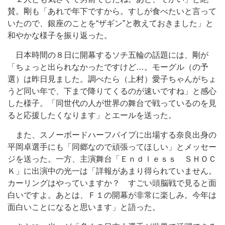
賛。剛も「あれで年下ですから。すしが食べたいと言って
いたので、銀座のことを“ザギン”と教えておきました」と
和やかな様子を振り返った。
日本時間の８日に開幕するソチ五輪の話題には、剛が
「ちょっと出られなかったですけど…。モーグル（の予
選）は昨日見ました。調べたら（上村）愛子ちゃんがちょ
うど同い年で、下まで降りてくるのが速いですね」と感心
した様子。「同世代の人が世界の舞台で戦っているのを見
ると応援したくなります」とエールを送った。
また、スノーボードハーフパイプに出場する奈良出身の
平岡卓選手にも「同郷なので頑張ってほしい」とメッセー
ジを送った。一方、主演舞台「Ｅｎｄｌｅｓｓ ＳＨＯＣ
Ｋ」に出演中の光一は「詳報があまり得られていません。
カーリングはやっていますか？ すごい頭脳戦で見ると面
白いですよ。あとは、Ｆ１の開幕が非常に楽しみ。今年は
面白いことになると思います」と語った。