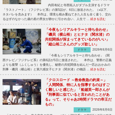
内田有紀と寺西拓人がダブル主演するドラマ
「ラストノート」（フジテレビ系）の第5話が、6日に放送された。（※以下、
ネタバレを含みます） 本作は、環境も積み重ねてきた人生も全く違う、交わ
るはずのなかった歳の差の男女が静かに引かれ合い、人生で …
続きを読む
「今夜もシリアルキラーと待ち合わせ」
「磯貝（横山裕）とヒナタ（関水渚）の
共犯関係が深まってきているのがいい」
「縦山裕二さんのグッズ欲しい」
2026年8月6日
ドラマ
「今夜もシリアルキラーと待ち合わせ」（関
西テレビ／フジテレビ系）の第6話が5日に放送された。 本作は、警察の正義
よりも復讐（ふくしゅう）を優先し、秘密の共犯関係を結んだ一匹おおかみの
刑事・磯貝（横山裕）と第六感女子ヒナタ（関水渚）の物語 …
続きを読む
「クロスロード ～救命救急の約束～」
「人間関係、特に人を指導するのはすご
く難しいと感じた」「船越英一郎さんが
『刑事面に似ていると言われたことがあ
る』って、そりゃあ2時間ドラマの帝王だ
もの」
2026年8月6日
ドラマ