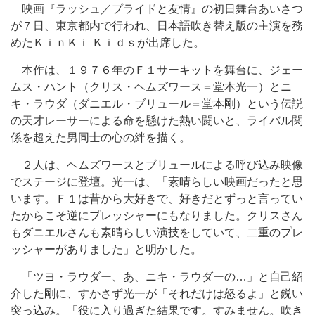
映画『ラッシュ／プライドと友情』の初日舞台あいさつ
が７日、東京都内で行われ、日本語吹き替え版の主演を務
めたＫｉｎＫｉ Ｋｉｄｓが出席した。
本作は、１９７６年のＦ１サーキットを舞台に、ジェー
ムス・ハント（クリス・ヘムズワース＝堂本光一）とニ
キ・ラウダ（ダニエル・ブリュール＝堂本剛）という伝説
の天才レーサーによる命を懸けた熱い闘いと、ライバル関
係を超えた男同士の心の絆を描く。
２人は、ヘムズワースとブリュールによる呼び込み映像
でステージに登壇。光一は、「素晴らしい映画だったと思
います。Ｆ１は昔から大好きで、好きだとずっと言ってい
たからこそ逆にプレッシャーにもなりました。クリスさん
もダニエルさんも素晴らしい演技をしていて、二重のプレ
ッシャーがありました」と明かした。
「ツヨ・ラウダー、あ、ニキ・ラウダーの…」と自己紹
介した剛に、すかさず光一が「それだけは怒るよ」と鋭い
突っ込み。「役に入り過ぎた結果です。すみません。吹き