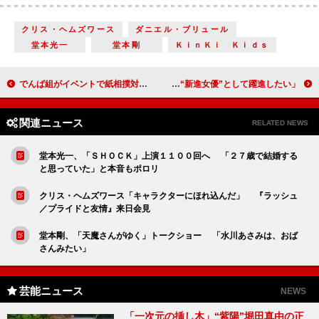
クリス・ヘムズワース
ダニエル・ブリュール
堂本光一
堂本剛
ＫｉｎＫｉ Ｋｉｄｓ
でんぱ組がイベントで紙相撲対決 “横綱”の称号懸けシュールな取組
三谷幸喜「秋元才加は大物女優の風格」 秋元「“新進女優”として躍進したい」
関連ニュース
RELATED NEWS
堂本光一、「ＳＨＯＣＫ」上演１１００回へ 「２７歳で結婚する
と思っていた」と本音もポロリ
クリス・ヘムズワース「キャラクターにほれ込んだ」 『ラッシュ
／プライドと友情』来日会見
堂本剛、「天魔さんがゆく」トークショー 「水川あさみは、おば
さんみたい」
芸能ニュース
NEWS
「一次元の挿し木」“紫陽”堀田真由の正