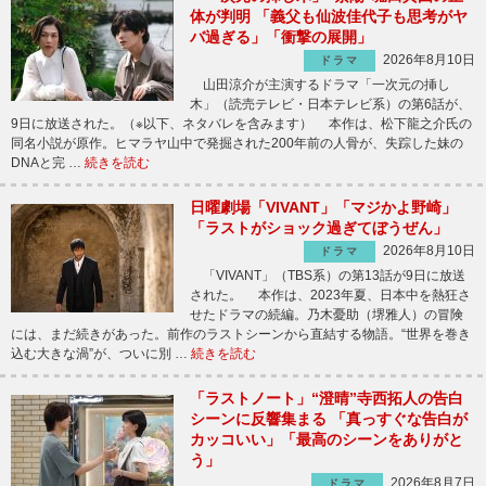
体が判明 「義父も仙波佳代子も思考がヤ
バ過ぎる」「衝撃の展開」
2026年8月10日
ドラマ
山田涼介が主演するドラマ「一次元の挿し
木」（読売テレビ・日本テレビ系）の第6話が、
9日に放送された。（※以下、ネタバレを含みます） 本作は、松下龍之介氏の
同名小説が原作。ヒマラヤ山中で発掘された200年前の人骨が、失踪した妹の
DNAと完 …
続きを読む
日曜劇場「VIVANT」「マジかよ野崎」
「ラストがショック過ぎてぼうぜん」
2026年8月10日
ドラマ
「VIVANT」（TBS系）の第13話が9日に放送
された。 本作は、2023年夏、日本中を熱狂さ
せたドラマの続編。乃木憂助（堺雅人）の冒険
には、まだ続きがあった。前作のラストシーンから直結する物語。“世界を巻き
込む大きな渦”が、ついに別 …
続きを読む
「ラストノート」“澄晴”寺西拓人の告白
シーンに反響集まる 「真っすぐな告白が
カッコいい」「最高のシーンをありがと
う」
2026年8月7日
ドラマ