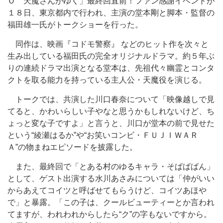
Ｏ 天魔さんがゆく」最終回直前！ファン感謝イベントが
１８日、東京都内で行われ、主演の堂本剛と脚本・監督の
福田雄一氏がトークショーを行った。
同作は、映画『コドモ警察』 などのヒット作を次々と
生み出している福田氏の完全オリジナルドラマ。約５年ぶ
りの連続ドラマ出演となる堂本は、先祖代々幽霊とコンタ
クトを取る能力を持っている主人公・天魔役を演じる。
トークでは、共演した川口春奈について「映像越しで見
てると、かわいらしい子やなと思うかもしれないけど、ち
ょっと変な子ですよ」と言うと、川口が堂本の前で見せた
という“綾瀬はるか”や“お笑いコンビ・ＦＵＪＩＷＡＲ
Ａ”の物まねエピソードを披露した。
また、最終回で「とある村のゆるキャラ・そばばばん」
として、ゲスト出演する水川あさみについては「仲がいい
からあえてコイツと呼ばせてもらうけど、コイツあほや
で」と暴露。「この子は、クールビューティーとか言われ
てますが、われわれからしたら“ク”の字もないですから。