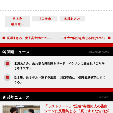
堂本剛
川口春奈
水川あさみ
福田雄一
長澤まさみ、女子高生役にプレッシャー 岡田将生、“いくえみ男子”に
ＡＫＢ４８じゃんけん女王は松井珠理奈 センター曲は「等身大の自分を出せる曲がいい」
関連ニュース
RELATED NEWS
水川あさみ、ぬれ場も男性陣をリード イケメンに囲まれ「ごちそ
うさまです」
堂本剛、約５年ぶり連ドラ出演 川口春奈に「保護者感覚芽生えて
くる」
芸能ニュース
NEWS
「ラストノート」“澄晴”寺西拓人の告白
シーンに反響集まる 「真っすぐな告白が