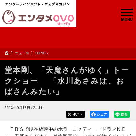
MENU
ニュース
TOPICS
堂本剛、「天魔さんがゆく」トー
クショー 「水川あさみは、お
ばさんみたい」
2013年9月18日 / 21:41
ポスト
シェア
送る
ＴＢＳで現在放映中のホラーコメディー「ドラマＮＥ