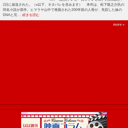
2日に放送された。（※以下、ネタバレを含みます） 本作は、松下龍之介氏の
同名小説が原作。ヒマラヤ山中で発掘された200年前の人骨が、失踪した妹の
DNAと完 …
続きを読む
more »