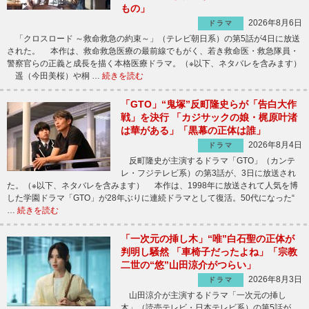
もの」
2026年8月6日
ドラマ
「クロスロード ～救命救急の約束～」（テレビ朝日系）の第5話が4日に放送
された。 本作は、救命救急医療の最前線でもがく、若き救命医・救急隊員・
警察官らの正義と成長を描く本格医療ドラマ。（※以下、ネタバレを含みます）
遥（今田美桜）や桐 …
続きを読む
「GTO」“鬼塚”反町隆史らが「告白大作
戦」を決行 「カジサックの娘・梶原叶渚
は華がある」「黒幕の正体は誰」
2026年8月4日
ドラマ
反町隆史が主演するドラマ「GTO」（カンテ
レ・フジテレビ系）の第3話が、3日に放送され
た。（※以下、ネタバレを含みます） 本作は、1998年に放送されて人気を博
した学園ドラマ「GTO」が28年ぶりに連続ドラマとして復活。50代になった“
…
続きを読む
「一次元の挿し木」“唯”白石聖の正体が
判明し騒然 「車椅子だったよね」「宗教
二世の“悠”山田涼介がつらい」
2026年8月3日
ドラマ
山田涼介が主演するドラマ「一次元の挿し
木」（読売テレビ・日本テレビ系）の第5話が、