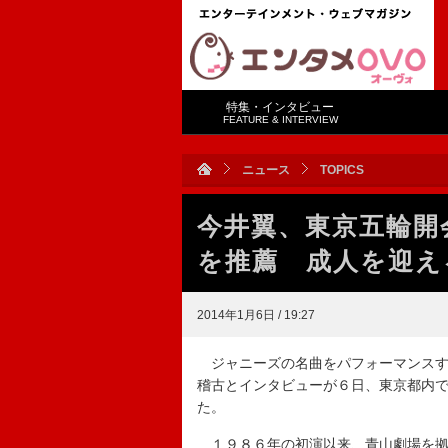
特集・インタビュー
FEATURE & INTERVIEW
ニュース
TOPICS
今井翼、東京五輪開
を推薦 成人を迎え
2014年1月6日 / 19:27
ジャニーズの名曲をパフォーマンスす
稽古とインタビューが６日、東京都内
た。
１９８６年の初演以来、青山劇場を拠点