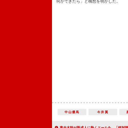
何かできたら」と構想を明かした。
中山優馬
今井翼
妻夫木聡が新成人に熱くエールを 「絶対諦めない心を