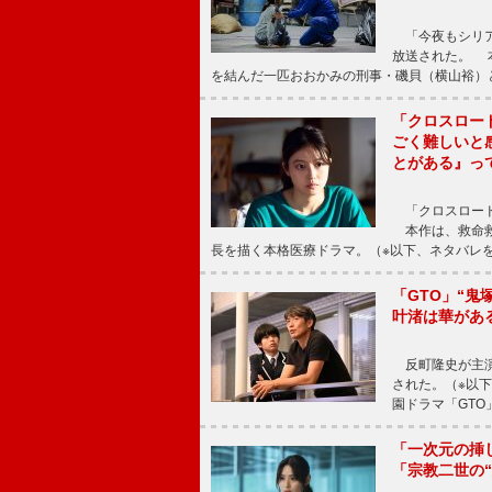
「今夜もシリア
放送された。 
を結んだ一匹おおかみの刑事・磯貝（横山裕）
「クロスロー
ごく難しいと
とがある』っ
「クロスロード
本作は、救命救
長を描く本格医療ドラマ。（※以下、ネタバレ
「GTO」“
叶渚は華があ
反町隆史が主演
された。（※以
園ドラマ「GTO
「一次元の挿
「宗教二世の