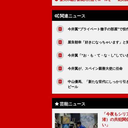
関連ニュース
今井翼“プライベート徹子の部屋”で役
屋良朝幸「好きになっちゃいます」と
今井翼「“お・も・て・な・し”してい
今井翼が、スペイン親善大使に任命 
中山優馬、「新たな世代にしっかり引
ピール
芸能ニュース
「今夜もシリ
渚）の共犯関
い」