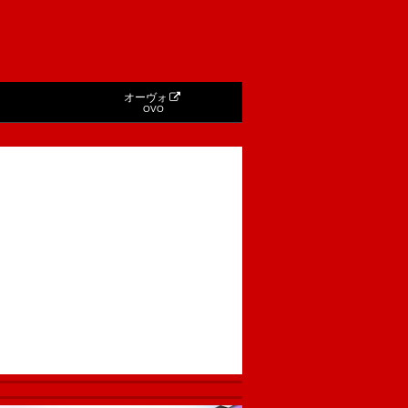
オーヴォ
OVO