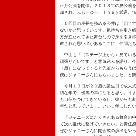
正月公演を開催。２０１３年の夏公演
加され、ふぉーゆー、Ｔｈｅｙ武道、“
５回目の座長を務める今井は「四半世
ないかと思っています。気持ちを引き
方が立たれてきた舞台なので身を引き
教された思い出があるここに、仲間た
中山も「（ステージ上から）見ている
頑張りたいです」と意気込みを語り、
（歳）になってくると先輩からもらう
僕はジャニーさんにもらいました」と
今月１３日が２０歳の誕生日で成人式
切な年で、優馬の年になると思う。う
も自信をつけてきているし、彼からも
年だと思っています。いい１年にした
「ジャニーズにたくさんある舞台の中
て次の世代に繋げていきたい」と責任
ぜひジャニーさんに開会式の演出をや