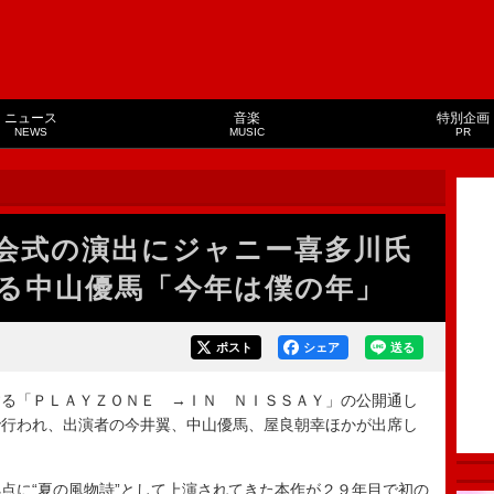
ニュース
音楽
特別企画
NEWS
MUSIC
PR
会式の演出にジャニー喜多川氏
る中山優馬「今年は僕の年」
ポスト
シェア
送る
る「ＰＬＡＹＺＯＮＥ →ＩＮ ＮＩＳＳＡＹ」の公開通し
で行われ、出演者の今井翼、中山優馬、屋良朝幸ほかが出席し
に“夏の風物詩”として上演されてきた本作が２９年目で初の