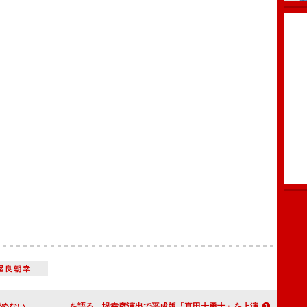
屋良朝幸
持って」
中村勘九郎＆松坂桃李が「男のロマン」を語る 堤幸彦演出で平成版「真田十勇士」を上演