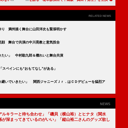
RELATED NEWS
作り 満州描く舞台に山田洋次も緊張明かす
笑顔 舞台で共演の中川晃教と意気投合
きたい」 中村勘九郎＆檀れいと舞台共演
「スペインにも“おもてなし”がある」
き継いでいきたい」 関西ジャニーズＪｒ．はＣＤデビューを猛烈ア
NEWS
アルキラーと待ち合わせ」「磯貝（横山裕）とヒナタ（関水
係が深まってきているのがいい」「縦山裕二さんのグッズ欲し