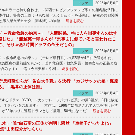
2026年8月6日
ドラマ
ルキラーと待ち合わせ」（関西テレビ／フジテレビ系）の第6話が5日に
本作は、警察の正義よりも復讐（ふくしゅう）を優先し、秘密の共犯関係
と第六感女子ヒナタ（関水渚）の物語 …
続きを読む
ド ～救命救急の約束～」「人間関係、特に人を指導するのはす
感じた」「船越英一郎さんが『刑事面に似ていると言われたこ
て、そりゃあ2時間ドラマの帝王だもの」
2026年8月6日
ドラマ
 ～救命救急の約束～」（テレビ朝日系）の第5話が4日に放送された。
急医療の最前線でもがく、若き救命医・救急隊員・警察官らの正義と成
を含みます） 遥（今田美桜）や桐 …
続きを読む
鬼塚”反町隆史らが「告白大作戦」を決行 「カジサックの娘・梶原
る」「黒幕の正体は誰」
2026年8月4日
ドラマ
するドラマ「GTO」（カンテレ・フジテレビ系）の第3話が、3日に放送
下、ネタバレを含みます） 本作は、1998年に放送されて人気を博した学
」が28年ぶりに連続ドラマとして復活。50代になった“ …
続きを読む
し木」“唯”白石聖の正体が判明し騒然 「車椅子だったよね」
“悠”山田涼介がつらい」