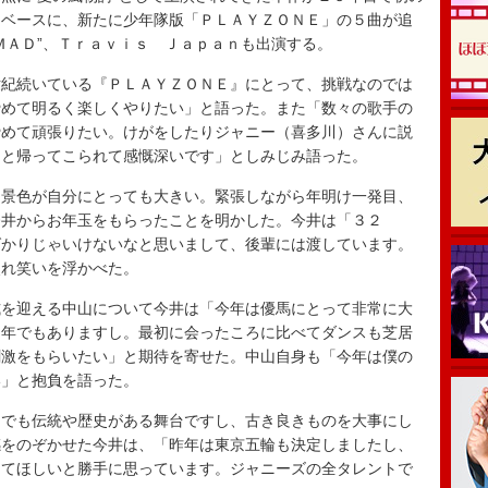
をベースに、新たに少年隊版「ＰＬＡＹＺＯＮＥ」の５曲が追
ＭＡＤ”、Ｔｒａｖｉｓ Ｊａｐａｎも出演する。
紀続いている『ＰＬＡＹＺＯＮＥ』にとって、挑戦なのでは
締めて明るく楽しくやりたい」と語った。また「数々の歌手の
締めて頑張りたい。けがをしたりジャニー（喜多川）さんに説
ちと帰ってこられて感慨深いです」としみじみ語った。
景色が自分にとっても大きい。緊張しながら年明け一発目、
今井からお年玉をもらったことを明かした。今井は「３２
ばかりじゃいけないなと思いまして、後輩には渡しています。
照れ笑いを浮かべた。
を迎える中山について今井は「今年は優馬にとって非常に大
ま年でもありますし。最初に会ったころに比べてダンスも芝居
刺激をもらいたい」と期待を寄せた。中山自身も「今年は僕の
い」と抱負を語った。
でも伝統や歴史がある舞台ですし、古き良きものを大事にし
感をのぞかせた今井は、「昨年は東京五輪も決定しましたし、
ってほしいと勝手に思っています。ジャニーズの全タレントで