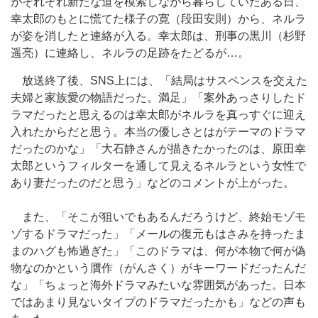
がそれぞれ新たな道を模索しながら暮らしていたある日、
幸太郎のもとに慌てた様子の寛（段田安則）から、ネルラ
が姿を消したと連絡が入る。幸太郎は、刑事の黒川（杉野
遥亮）に連絡し、ネルラの足跡をたどるが…。
放送終了後、SNS上には、「結局はサスペンスを交えた
夫婦と家族愛の物語だった。満足」「案外あっさりしたド
ラマだったと思えるのは幸太郎がネルラを真っすぐに迎え
入れたからだと思う。本当の優しさとはがテーマのドラマ
だったのかな」「大石静さんが描きたかったのは、原田幸
太郎というフィルターを通して見えるネルラという女性で
あり妻だったのだと思う」などのコメントが上がった。
また、「そこが狙いでもあるんだろうけど、終始モゾモ
ゾするドラマだった」「メールの復元もはさみを持ったま
まのハグも怖過ぎた」「このドラマは、何が本物で何が偽
物なのかという贋作（がんさく）がキーワードだったんだ
な」「ちょっと海外ドラマみたいな雰囲気があった。日本
ではあまり見ないタイプのドラマだったかも」などの声も