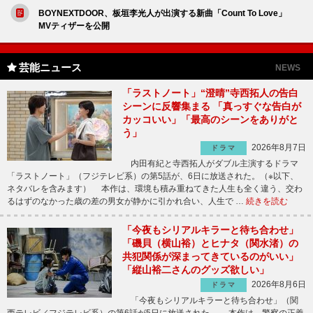
BOYNEXTDOOR、板垣李光人が出演する新曲「Count To Love」
MVティザーを公開
芸能ニュース
NEWS
「ラストノート」“澄晴”寺西拓人の告白
シーンに反響集まる 「真っすぐな告白が
カッコいい」「最高のシーンをありがと
う」
2026年8月7日
ドラマ
内田有紀と寺西拓人がダブル主演するドラマ
「ラストノート」（フジテレビ系）の第5話が、6日に放送された。（※以下、
ネタバレを含みます） 本作は、環境も積み重ねてきた人生も全く違う、交わ
るはずのなかった歳の差の男女が静かに引かれ合い、人生で …
続きを読む
「今夜もシリアルキラーと待ち合わせ」
「磯貝（横山裕）とヒナタ（関水渚）の
共犯関係が深まってきているのがいい」
「縦山裕二さんのグッズ欲しい」
2026年8月6日
ドラマ
「今夜もシリアルキラーと待ち合わせ」（関
西テレビ／フジテレビ系）の第6話が5日に放送された。 本作は、警察の正義