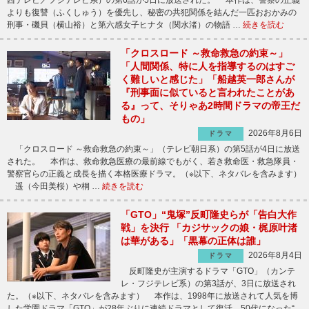
よりも復讐（ふくしゅう）を優先し、秘密の共犯関係を結んだ一匹おおかみの
刑事・磯貝（横山裕）と第六感女子ヒナタ（関水渚）の物語 …
続きを読む
「クロスロード ～救命救急の約束～」
「人間関係、特に人を指導するのはすご
く難しいと感じた」「船越英一郎さんが
『刑事面に似ていると言われたことがあ
る』って、そりゃあ2時間ドラマの帝王だ
もの」
2026年8月6日
ドラマ
「クロスロード ～救命救急の約束～」（テレビ朝日系）の第5話が4日に放送
された。 本作は、救命救急医療の最前線でもがく、若き救命医・救急隊員・
警察官らの正義と成長を描く本格医療ドラマ。（※以下、ネタバレを含みます）
遥（今田美桜）や桐 …
続きを読む
「GTO」“鬼塚”反町隆史らが「告白大作
戦」を決行 「カジサックの娘・梶原叶渚
は華がある」「黒幕の正体は誰」
2026年8月4日
ドラマ
反町隆史が主演するドラマ「GTO」（カンテ
レ・フジテレビ系）の第3話が、3日に放送され
た。（※以下、ネタバレを含みます） 本作は、1998年に放送されて人気を博
した学園ドラマ「GTO」が28年ぶりに連続ドラマとして復活。50代になった“