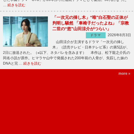
…
続きを読む
「一次元の挿し木」“唯”白石聖の正体が
判明し騒然 「車椅子だったよね」「宗教
二世の“悠”山田涼介がつらい」
2026年8月3日
ドラマ
山田涼介が主演するドラマ「一次元の挿し
木」（読売テレビ・日本テレビ系）の第5話が、
2日に放送された。（※以下、ネタバレを含みます） 本作は、松下龍之介氏の
同名小説が原作。ヒマラヤ山中で発掘された200年前の人骨が、失踪した妹の
DNAと完 …
続きを読む
more »