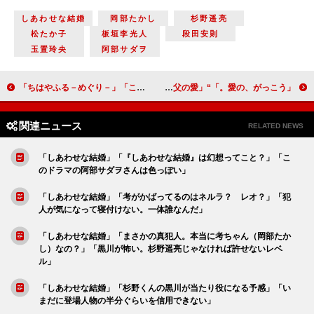
しあわせな結婚
岡部たかし
杉野遥亮
松たか子
板垣李光人
段田安則
玉置玲央
阿部サダヲ
「ちはやふる－めぐり－」「これからもめぐるたちの物語も瑞沢OBの物語も続いていくんだろうなと思えるいい最終回だった」「初めて最終回って言葉が嫌いになった。まだめぐり足りない」
「愛の、がっこう。」“誠治”酒向芳が“カヲル”ラウールを罵倒 「あまりの感動に泣いてしまった」「これこそが父の愛」
関連ニュース
RELATED NEWS
「しあわせな結婚」「『しあわせな結婚』は幻想ってこと？」「こ
のドラマの阿部サダヲさんは色っぽい」
「しあわせな結婚」「考がかばってるのはネルラ？ レオ？」「犯
人が気になって寝付けない。一体誰なんだ」
「しあわせな結婚」「まさかの真犯人。本当に考ちゃん（岡部たか
し）なの？」「黒川が怖い。杉野遥亮じゃなければ許せないレベ
ル」
「しあわせな結婚」「杉野くんの黒川が当たり役になる予感」「い
まだに登場人物の半分ぐらいを信用できない」