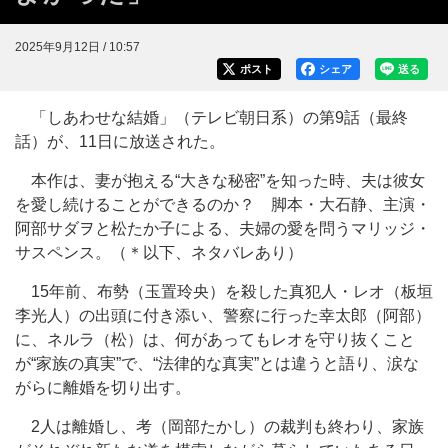
2025年9月12日 / 10:57
ポスト
シェア
送る
「しあわせな結婚」（テレビ朝日系）の第9話（最終
話）が、11日に放送された。
本作は、妻が抱える“大きな秘密”を知った時、夫は彼女
を愛し続けることができるのか？ 脚本・大石静、主演・
阿部サダヲと松たか子による、夫婦の愛を問うマリッジ・
サスペンス。（＊以下、ネタバレあり）
15年前、布勢（玉置玲央）を殺した真犯人・レオ（板垣
李光人）の出頭に付き添い、警察に行った幸太郎（阿部）
に、ネルラ（松）は、何があってもレオを守り抜くこと
が“家族の真実”で、“法律的な真実”とは違うと語り、涙な
がらに離婚を切り出す。
2人は離婚し、考（岡部たかし）の裁判も終わり、家族