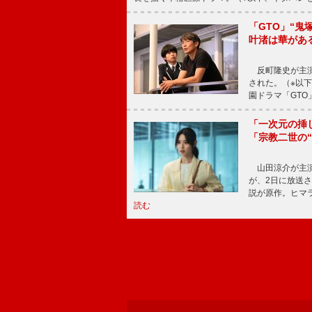
「GTO」“
叶渚は華があ
反町隆史が主演
された。（※以
園ドラマ「GTO
「一次元の挿
「宗教二世の
山田涼介が主演
が、2日に放送
説が原作。ヒマラ
読む