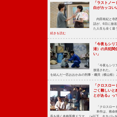
「ラストノー
白がカッコい
内田有紀と寺西
話が、6日に放
た人生も全く違
続きを読む
「今夜もシリ
渚）の共犯関
い」
「今夜もシリア
放送された。 
を結んだ一匹おおかみの刑事・磯貝（横山裕）
「クロスロー
ごく難しいと
とがある』っ
「クロスロード
本作は、救命救
長を描く本格医療ドラマ。（※以下、ネタバレ