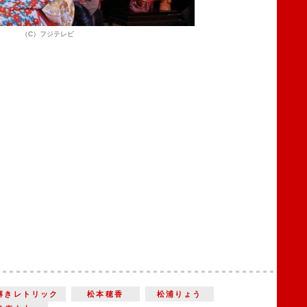
（C）フジテレビ
解きレトリック
松本穂香
松浦りょう