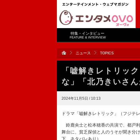
特集・インタビュー
FEATURE & INTERVIEW
ニュース
TOPICS
「嘘解きレトリック
な」「北乃きいさん
2024年11月5日 / 10:13
ドラマ「嘘解きレトリック」（フジテレ
鈴鹿央士と松本穂香の共演で、都戸利
舞台に、貧乏探偵と人のうそが聞き分
下、ネタバレあり）