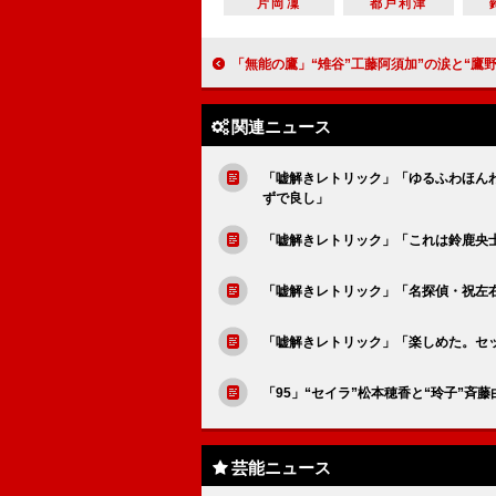
片岡凜
都戸利津
「無能の鷹」“雉谷”工藤阿須加”の涙と“鷹野”菜々緒マジックでまたもや奇跡 「ピッタリすぎて最高。
関連ニュース
「嘘解きレトリック」「ゆるふわほん
ずで良し」
「嘘解きレトリック」「これは鈴鹿央
「嘘解きレトリック」「名探偵・祝左
「嘘解きレトリック」「楽しめた。セ
「95」“セイラ”松本穂香と“玲子”
芸能ニュース