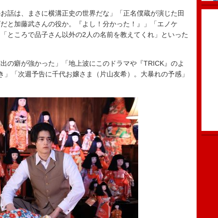
お話は、まさに横溝正史の世界だな」「正名僕蔵が演じた田
ズだと加藤武さんの役か。『よし！分かった！』」「エノケ
「ところで品子さん以外の2人の名前を教えてくれ」といった
の癖が強かった」「地上波にこのドラマや『TRICK』のよ
き」「次週予告に千代お嬢さま（片山友希）。大暴れの予感」