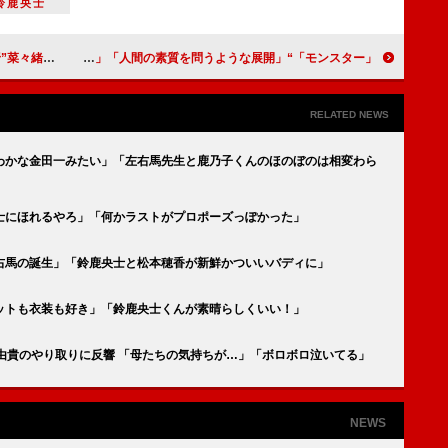
鈴鹿央士
菜々緒の適材適所」
「モンスター」“神波亮子”趣里のラストのせりふが「深い」 「心に刺さった」「人間の素質を問うような展開」
RELATED NEWS
わかな金田一みたい」「左右馬先生と鹿乃子くんのほのぼのは相変わら
士にほれるやろ」「何かラストがプロポーズっぽかった」
右馬の誕生」「鈴鹿央士と松本穂香が新鮮かついいバディに」
ットも衣装も好き」「鈴鹿央士くんが素晴らしくいい！」
斉藤由貴のやり取りに反響 「母たちの気持ちが…」「ボロボロ泣いてる」
NEWS