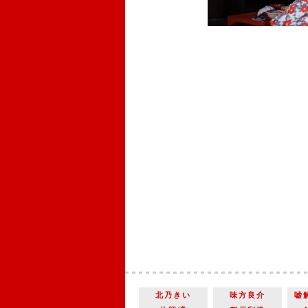
北乃きい
味方良介
嘘