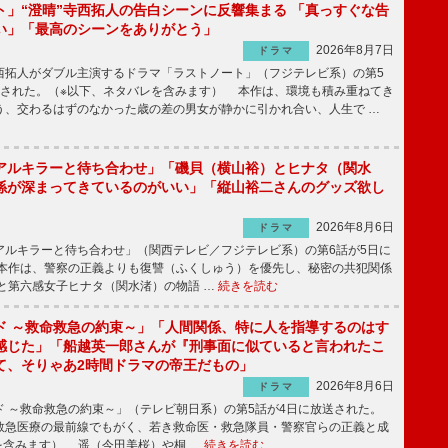
ト」“澄晴”寺西拓人の告白シーンに反響集まる 「真っすぐな告
い」「最高のシーンをありがとう」
2026年8月7日
ドラマ
拓人がダブル主演するドラマ「ラストノート」（フジテレビ系）の第5
送された。（※以下、ネタバレを含みます） 本作は、環境も積み重ねてき
う、交わるはずのなかった歳の差の男女が静かに引かれ合い、人生で …
アルキラーと待ち合わせ」「磯貝（横山裕）とヒナタ（関水
係が深まってきているのがいい」「縦山裕二さんのグッズ欲し
2026年8月6日
ドラマ
ルキラーと待ち合わせ」（関西テレビ／フジテレビ系）の第6話が5日に
本作は、警察の正義よりも復讐（ふくしゅう）を優先し、秘密の共犯関係
と第六感女子ヒナタ（関水渚）の物語 …
続きを読む
ド ～救命救急の約束～」「人間関係、特に人を指導するのはす
感じた」「船越英一郎さんが『刑事面に似ていると言われたこ
て、そりゃあ2時間ドラマの帝王だもの」
2026年8月6日
ドラマ
 ～救命救急の約束～」（テレビ朝日系）の第5話が4日に放送された。
急医療の最前線でもがく、若き救命医・救急隊員・警察官らの正義と成
を含みます） 遥（今田美桜）や桐 …
続きを読む