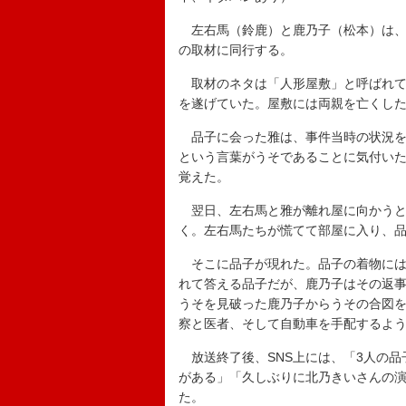
左右馬（鈴鹿）と鹿乃子（松本）は、
の取材に同行する。
取材のネタは「人形屋敷」と呼ばれて
を遂げていた。屋敷には両親を亡くし
品子に会った雅は、事件当時の状況を
という言葉がうそであることに気付い
覚えた。
翌日、左右馬と雅が離れ屋に向かうと
く。左右馬たちが慌てて部屋に入り、
そこに品子が現れた。品子の着物には
れて答える品子だが、鹿乃子はその返
うそを見破った鹿乃子からうその合図
察と医者、そして自動車を手配するよ
放送終了後、SNS上には、「3人の品
がある」「久しぶりに北乃きいさんの
た。