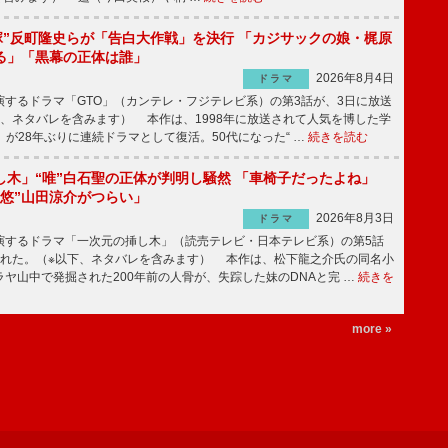
鬼塚”反町隆史らが「告白大作戦」を決行 「カジサックの娘・梶原
る」「黒幕の正体は誰」
2026年8月4日
ドラマ
するドラマ「GTO」（カンテレ・フジテレビ系）の第3話が、3日に放送
下、ネタバレを含みます） 本作は、1998年に放送されて人気を博した学
」が28年ぶりに連続ドラマとして復活。50代になった“ …
続きを読む
し木」“唯”白石聖の正体が判明し騒然 「車椅子だったよね」
“悠”山田涼介がつらい」
2026年8月3日
ドラマ
するドラマ「一次元の挿し木」（読売テレビ・日本テレビ系）の第5話
された。（※以下、ネタバレを含みます） 本作は、松下龍之介氏の同名小
ヤ山中で発掘された200年前の人骨が、失踪した妹のDNAと完 …
続きを
more »