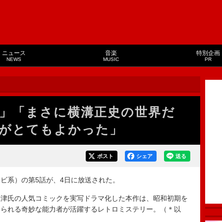
ニュース
音楽
特別企画
NEWS
MUSIC
PR
」「まさに横溝正史の世界だ
がとてもよかった」
ポスト
シェア
送る
ビ系）の第5話が、4日に放送された。
津氏の人気コミックを実写ドラマ化した本作は、昭和初期を
けられる奇妙な能力者が活躍するレトロミステリー。（＊以