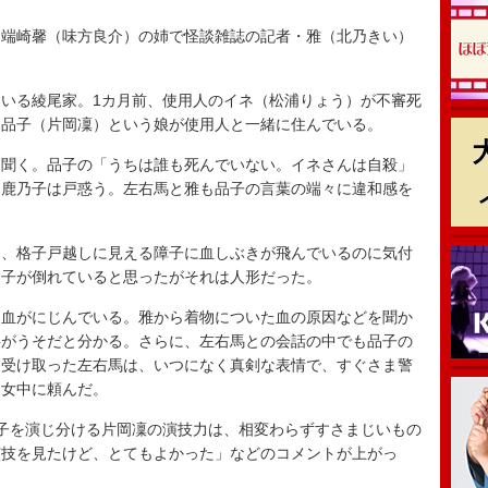
端崎馨（味方良介）の姉で怪談雑誌の記者・雅（北乃きい）
いる綾尾家。1カ月前、使用人のイネ（松浦りょう）が不審死
た品子（片岡凜）という娘が使用人と一緒に住んでいる。
聞く。品子の「うちは誰も死んでいない。イネさんは自殺」
た鹿乃子は戸惑う。左右馬と雅も品子の言葉の端々に違和感を
、格子戸越しに見える障子に血しぶきが飛んでいるのに気付
品子が倒れていると思ったがそれは人形だった。
血がにじんでいる。雅から着物についた血の原因などを聞か
事がうそだと分かる。さらに、左右馬との会話の中でも品子の
を受け取った左右馬は、いつになく真剣な表情で、すぐさま警
う女中に頼んだ。
子を演じ分ける片岡凜の演技力は、相変わらずすさまじいもの
演技を見たけど、とてもよかった」などのコメントが上がっ