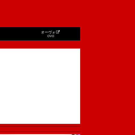
オーヴォ
OVO