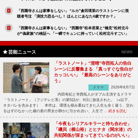
「西園寺さんは家事をしない」 “ルカ”倉田瑛茉のラストシーンに視
聴者号泣 「演技力恐るべし！ ほんとにあなた4歳ですか？」
「西園寺さんは家事をしない」 “西園寺”松本若菜と“楠見”松村北斗
が“偽家族”の検証へ 「一瞬でキュンに持っていく松村北斗すごい」
芸能ニュース
NEWS
「ラストノート」“澄晴”寺西拓人の告白
シーンに反響集まる 「真っすぐな告白が
カッコいい」「最高のシーンをありがと
う」
2026年8月7日
ドラマ
内田有紀と寺西拓人がダブル主演するドラマ
「ラストノート」（フジテレビ系）の第5話が、6日に放送された。（※以下、
ネタバレを含みます） 本作は、環境も積み重ねてきた人生も全く違う、交わ
るはずのなかった歳の差の男女が静かに引かれ合い、人生で …
続きを読む
「今夜もシリアルキラーと待ち合わせ」
「磯貝（横山裕）とヒナタ（関水渚）の
共犯関係が深まってきているのがいい」