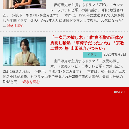
反町隆史が主演するドラマ「GTO」（カンテ
レ・フジテレビ系）の第3話が、3日に放送され
た。（※以下、ネタバレを含みます） 本作は、1998年に放送されて人気を博
した学園ドラマ「GTO」が28年ぶりに連続ドラマとして復活。50代になった“
…
続きを読む
「一次元の挿し木」“唯”白石聖の正体が
判明し騒然 「車椅子だったよね」「宗教
二世の“悠”山田涼介がつらい」
2026年8月3日
ドラマ
山田涼介が主演するドラマ「一次元の挿し
木」（読売テレビ・日本テレビ系）の第5話が、
2日に放送された。（※以下、ネタバレを含みます） 本作は、松下龍之介氏の
同名小説が原作。ヒマラヤ山中で発掘された200年前の人骨が、失踪した妹の
DNAと完 …
続きを読む
more »