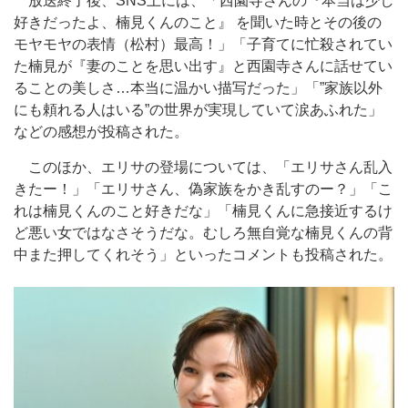
放送終了後、SNS上には、「西園寺さんの『本当は少し
好きだったよ、楠見くんのこと』 を聞いた時とその後の
モヤモヤの表情（松村）最高！」「子育てに忙殺されてい
た楠見が『妻のことを思い出す』と西園寺さんに話せてい
ることの美しさ…本当に温かい描写だった」「”家族以外
にも頼れる人はいる”の世界が実現していて涙あふれた」
などの感想が投稿された。
このほか、エリサの登場については、「エリサさん乱入
きたー！」「エリサさん、偽家族をかき乱すのー？」「こ
れは楠見くんのこと好きだな」「楠見くんに急接近するけ
ど悪い女ではなさそうだな。むしろ無自覚な楠見くんの背
中また押してくれそう」といったコメントも投稿された。