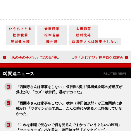
ひうらさとる
倉田瑛茉
太田莉菜
松井愛莉
松本若菜
松村北斗
津田健次郎
藤井隆
西園寺さんは家事をしない
「あの子の子ども」“宝の母”美村里江のお願いに賛否の声 「中絶はしてほしくない」「自分が悪者になる選択は強い」
橋本環奈「神戸はご飯もおいしいし、皆さんが温かい」朝ドラ「おむすび」神戸ロケ取材会
関連ニュース
RELATED NEWS
「西園寺さんは家事をしない」 仮彼氏“横井”津田健次郎の好感度が
爆上がり 「カズト横井氏、器がデカイな」
「西園寺さんは家事をしない」 横井（津田健次郎）が三角関係に参
戦か!? 「ツダケンが当て馬…、こんな時代が来るとは想像していな
かった」
「これを劇場で見ないで何を見るんですかっていうぐらいの映画」
『ツイスターズ』小芝風花、津田健次郎【インタビュー】