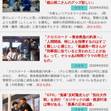
「縦山裕二さんのグッズ欲しい」
2026年8月6日
ドラマ
「今夜もシリアルキラーと待ち合わせ」（関
西テレビ／フジテレビ系）の第6話が5日に放送された。 本作は、警察の正義
よりも復讐（ふくしゅう）を優先し、秘密の共犯関係を結んだ一匹おおかみの
刑事・磯貝（横山裕）と第六感女子ヒナタ（関水渚）の物語 …
続きを読む
「クロスロード ～救命救急の約束～」
「人間関係、特に人を指導するのはすご
く難しいと感じた」「船越英一郎さんが
『刑事面に似ていると言われたことがあ
る』って、そりゃあ2時間ドラマの帝王だ
もの」
2026年8月6日
ドラマ
「クロスロード ～救命救急の約束～」（テレビ朝日系）の第5話が4日に放送
された。 本作は、救命救急医療の最前線でもがく、若き救命医・救急隊員・
警察官らの正義と成長を描く本格医療ドラマ。（※以下、ネタバレを含みます）
遥（今田美桜）や桐 …
続きを読む
「GTO」“鬼塚”反町隆史らが「告白大作
戦」を決行 「カジサックの娘・梶原叶渚
は華がある」「黒幕の正体は誰」
2026年8月4日
ドラマ