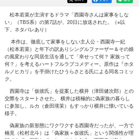
松本若菜が主演するドラマ「西園寺さんは家事をしな
い」（TBS系）の第7話が、20日に放送された。（※以
下、ネタバレあり）
本作は、徹底して家事をしない主人公・西園寺一妃
（松本若菜）と年下の訳ありシングルファーザー＆その娘
の風変わりな同居生活を通して「幸せって何？ 家族って
何？」を考えるハートフルラブコメディー。原作は『ホタ
ルノヒカリ』を手掛けたひうらさとる氏による同名コミッ
ク。
西園寺は「仮彼氏」を提案した横井（津田健次郎）との
交際をスタートさせた。 横井は積極的に偽家族の暮らし
に参加し、ルカ（倉田瑛茉）もすっかり横井に懐いている
様子。
偽家族の新形態にワクワクする西園寺だったが、一方で
楠見（松村北斗）は「偽家族＋仮彼氏」という関係性が理