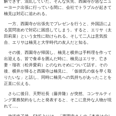
解できず、混乱していた。そんな矢先、西園寺が急なニュ
ーヨーク出張に行っている間に、会社でトラブルが起きて
楠見は対応に追われる。
一方、西園寺が出張先でプレゼンを行うと、外国語によ
る質問攻めで対応に困惑してしまう。すると、エリサ（太
田莉菜）という女性に助けられる。そして二人は意気投
合、エリサは楠見と大学時代の友人だと知る。
その後、西園寺が帰国し、楠見と横井は手料理を作って
出迎える。皆で食卓を囲んだ時に、楠見はエリサ、亡き
妻・瑠衣（松井愛莉）とのなれそめについて話す。その
後、横井が帰ると西園寺は楠見に、「仮彼氏の仮を早く取
りたいな」と話し、同時に楠見への気持ちがあったことを
正直に伝える。
さらに後日、天野社長（藤井隆）が突然、コンサルティ
ング業務契約をしたと発表すると、そこに意外な人物が現
れて…。