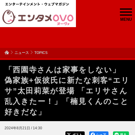
MENU
ニュース
TOPICS
「西園寺さんは家事をしない」
偽家族+仮彼氏に新たな刺客“エリ
サ”太田莉菜が登場 「エリサさん
乱入きたー！」「楠見くんのこと
好きだな」
2024年8月21日 / 14:30
ポスト
シェア
送る