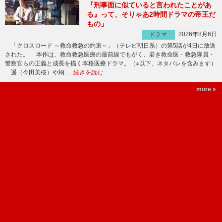
『刑事面に似ていると言われたことがあ
る』って、そりゃあ2時間ドラマの帝王だ
もの」
2026年8月6日
ドラマ
「クロスロード ～救命救急の約束～」（テレビ朝日系）の第5話が4日に放送
された。 本作は、救命救急医療の最前線でもがく、若き救命医・救急隊員・
警察官らの正義と成長を描く本格医療ドラマ。（※以下、ネタバレを含みます）
遥（今田美桜）や桐 …
続きを読む
more »