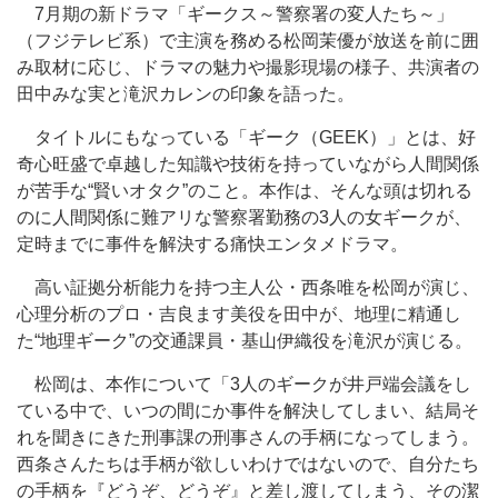
7月期の新ドラマ「ギークス～警察署の変人たち～」
（フジテレビ系）で主演を務める松岡茉優が放送を前に囲
み取材に応じ、ドラマの魅力や撮影現場の様子、共演者の
田中みな実と滝沢カレンの印象を語った。
タイトルにもなっている「ギーク（GEEK）」とは、好
奇心旺盛で卓越した知識や技術を持っていながら人間関係
が苦手な“賢いオタク”のこと。本作は、そんな頭は切れる
のに人間関係に難アリな警察署勤務の3人の女ギークが、
定時までに事件を解決する痛快エンタメドラマ。
高い証拠分析能力を持つ主人公・西条唯を松岡が演じ、
心理分析のプロ・吉良ます美役を田中が、地理に精通し
た“地理ギーク”の交通課員・基山伊織役を滝沢が演じる。
松岡は、本作について「3人のギークが井戸端会議をし
ている中で、いつの間にか事件を解決してしまい、結局そ
れを聞きにきた刑事課の刑事さんの手柄になってしまう。
西条さんたちは手柄が欲しいわけではないので、自分たち
の手柄を『どうぞ、どうぞ』と差し渡してしまう、その潔