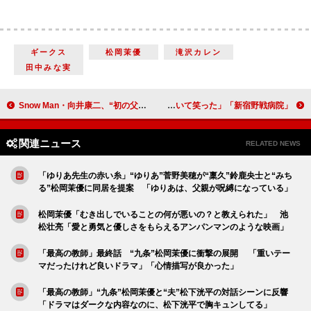
ギークス
松岡茉優
滝沢カレン
田中みな実
Snow Man・向井康二、“初の父親役”は目黒蓮と「共通点があってうれしい」 杉野遥亮「山頂アタックしました」と過酷なロケを報告
「新宿野戦病院」「何人も『虎に翼』とかぶっていて笑った」「『住めばミヤコ蝶々』って若者には分からんやろ」
関連ニュース
RELATED NEWS
「ゆりあ先生の赤い糸」“ゆりあ”菅野美穂が“稟久”鈴鹿央士と“みち
る”松岡茉優に同居を提案 「ゆりあは、父親が呪縛になっている」
松岡茉優「むき出しでいることの何が悪いの？と教えられた」 池
松壮亮「愛と勇気と優しさをもらえるアンパンマンのような映画」
「最高の教師」最終話 “九条”松岡茉優に衝撃の展開 「重いテー
マだったけれど良いドラマ」「心情描写が良かった」
「最高の教師」“九条”松岡茉優と“夫”松下洸平の対話シーンに反響
「ドラマはダークな内容なのに、松下洸平で胸キュンしてる」