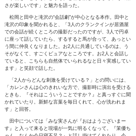
さが楽しいです」と魅力を語った。
松岡と田中と滝沢の“会話劇”が中心となる本作。田中と
滝沢の印象を聞かれると、「3人のクランクインが居酒屋
での会話が続くところの撮影だったのですが、3人で円卓
に座って話していたら、するすると馬が合って、あっとい
う間に仲良くなりました。お2人に共通しているのは、う
そがなくて、すごくピュアなところです。お2人と会話し
ていると、こちらも自然体でいられるなと日々実感してい
ます」と笑顔で話した。
「2人からどんな刺激を受けている？」との問いには、
「カレンさんは心のきれいな方で、撮影時に演出を受ける
ときも、『それはこういうことですか？』と真っすぐに聞
かれていたり。新鮮な言葉を毎日くれて、心が洗われま
す」と回答。
田中については「みな実さんが『おはようございまー
す』と入って来ると現場が一気に明るくなって。『茉優ち
ゃん、なんか今日寝不足？』と話し掛けてくれたり、今、