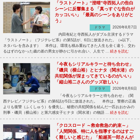
「ラストノート」“澄晴”寺西拓人の告白
シーンに反響集まる 「真っすぐな告白が
カッコいい」「最高のシーンをありがと
う」
2026年8月7日
ドラマ
内田有紀と寺西拓人がダブル主演するドラマ
「ラストノート」（フジテレビ系）の第5話が、6日に放送された。（※以下、
ネタバレを含みます） 本作は、環境も積み重ねてきた人生も全く違う、交わ
るはずのなかった歳の差の男女が静かに引かれ合い、人生で …
続きを読む
「今夜もシリアルキラーと待ち合わせ」
「磯貝（横山裕）とヒナタ（関水渚）の
共犯関係が深まってきているのがいい」
「縦山裕二さんのグッズ欲しい」
2026年8月6日
ドラマ
「今夜もシリアルキラーと待ち合わせ」（関
西テレビ／フジテレビ系）の第6話が5日に放送された。 本作は、警察の正義
よりも復讐（ふくしゅう）を優先し、秘密の共犯関係を結んだ一匹おおかみの
刑事・磯貝（横山裕）と第六感女子ヒナタ（関水渚）の物語 …
続きを読む
「クロスロード ～救命救急の約束～」
「人間関係、特に人を指導するのはすご
く難しいと感じた」「船越英一郎さんが