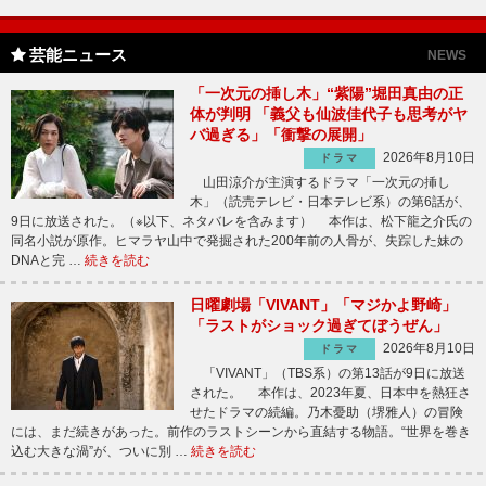
芸能ニュース
NEWS
「一次元の挿し木」“紫陽”堀田真由の正
体が判明 「義父も仙波佳代子も思考がヤ
バ過ぎる」「衝撃の展開」
2026年8月10日
ドラマ
山田涼介が主演するドラマ「一次元の挿し
木」（読売テレビ・日本テレビ系）の第6話が、
9日に放送された。（※以下、ネタバレを含みます） 本作は、松下龍之介氏の
同名小説が原作。ヒマラヤ山中で発掘された200年前の人骨が、失踪した妹の
DNAと完 …
続きを読む
日曜劇場「VIVANT」「マジかよ野崎」
「ラストがショック過ぎてぼうぜん」
2026年8月10日
ドラマ
「VIVANT」（TBS系）の第13話が9日に放送
された。 本作は、2023年夏、日本中を熱狂さ
せたドラマの続編。乃木憂助（堺雅人）の冒険
には、まだ続きがあった。前作のラストシーンから直結する物語。“世界を巻き
込む大きな渦”が、ついに別 …
続きを読む