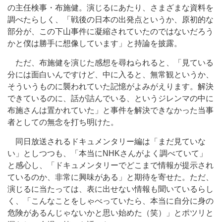
の主任検事・布施健。演じるにあたり、さまざまな資料を
調べたらしく、「戦後の日本の出発点というか、原初的な
部分が、この下山事件に凝縮されていたのではないだろう
かと僕は勝手に想像しています」と持論を披露。
ただ、布施健を演じた感想を尋ねられると、「見ている
分には面白いんですけど、中に入ると、無常観というか、
そういうものに襲われていた記憶がよみがえります。解決
できているのに、話が詰んでいる、というジレンマの中に
布施さんは置かれていた」と事件を解決できなかった当事
者としての無念を打ち明けた。
同日放送されるドキュメンタリー編は「まだ見ていな
い」としつつも、「本当にNHKさんがよく調べていて」
と感心し、「ドキュメンタリーでどこまで情報が提示され
ているのか、非常に興味がある」と期待を寄せた。ただ、
演じるに当たっては、表に出せない情報も聞いているらし
く、「こんなことをしゃべっていたら、本当に自分に身の
危険があるんじゃないかと思い始めた（笑）」とポツリと