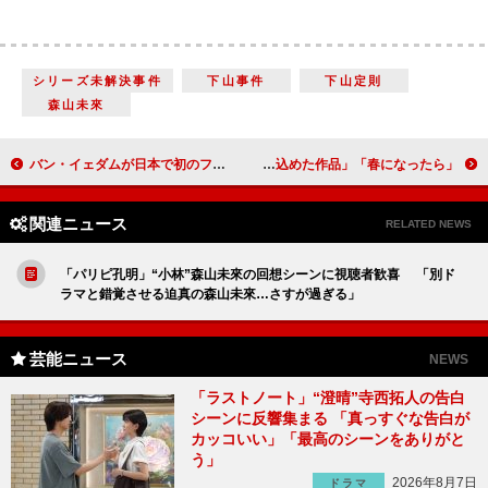
シリーズ未解決事件
下山事件
下山定則
森山未來
バン・イェダムが日本で初のファンミーティングを開催
「春になったら」2つの式と“雅彦”木梨憲武の最期に視聴者涙 「悲しみではなく“伝える”“残す”を込めた作品」
関連ニュース
RELATED NEWS
「パリピ孔明」“小林”森山未來の回想シーンに視聴者歓喜 「別ド
ラマと錯覚させる迫真の森山未來…さすが過ぎる」
芸能ニュース
NEWS
「ラストノート」“澄晴”寺西拓人の告白
シーンに反響集まる 「真っすぐな告白が
カッコいい」「最高のシーンをありがと
う」
2026年8月7日
ドラマ