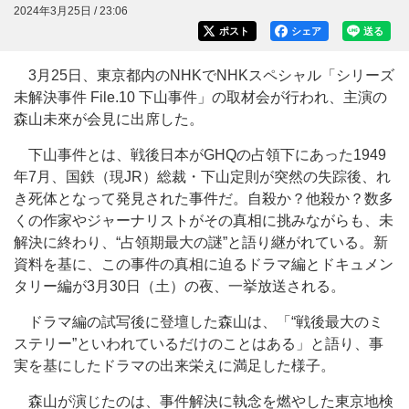
2024年3月25日 / 23:06
ポスト
シェア
送る
3月25日、東京都内のNHKでNHKスペシャル「シリーズ
未解決事件 File.10 下山事件」の取材会が行われ、主演の
森山未來が会見に出席した。
下山事件とは、戦後日本がGHQの占領下にあった1949
年7月、国鉄（現JR）総裁・下山定則が突然の失踪後、れ
き死体となって発見された事件だ。自殺か？他殺か？数多
くの作家やジャーナリストがその真相に挑みながらも、未
解決に終わり、“占領期最大の謎”と語り継がれている。新
資料を基に、この事件の真相に迫るドラマ編とドキュメン
タリー編が3月30日（土）の夜、一挙放送される。
ドラマ編の試写後に登壇した森山は、「“戦後最大のミ
ステリー”といわれているだけのことはある」と語り、事
実を基にしたドラマの出来栄えに満足した様子。
森山が演じたのは、事件解決に執念を燃やした東京地検