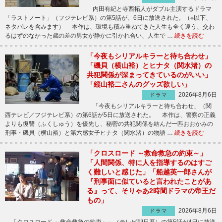
内田有紀と寺西拓人がダブル主演するドラマ
「ラストノート」（フジテレビ系）の第5話が、6日に放送された。（※以下、
ネタバレを含みます） 本作は、環境も積み重ねてきた人生も全く違う、交わ
るはずのなかった歳の差の男女が静かに引かれ合い、人生で …
続きを読む
「今夜もシリアルキラーと待ち合わせ」
「磯貝（横山裕）とヒナタ（関水渚）の
共犯関係が深まってきているのがいい」
「縦山裕二さんのグッズ欲しい」
2026年8月6日
ドラマ
「今夜もシリアルキラーと待ち合わせ」（関
西テレビ／フジテレビ系）の第6話が5日に放送された。 本作は、警察の正義
よりも復讐（ふくしゅう）を優先し、秘密の共犯関係を結んだ一匹おおかみの
刑事・磯貝（横山裕）と第六感女子ヒナタ（関水渚）の物語 …
続きを読む
「クロスロード ～救命救急の約束～」
「人間関係、特に人を指導するのはすご
く難しいと感じた」「船越英一郎さんが
『刑事面に似ていると言われたことがあ
る』って、そりゃあ2時間ドラマの帝王だ
もの」
2026年8月6日
ドラマ