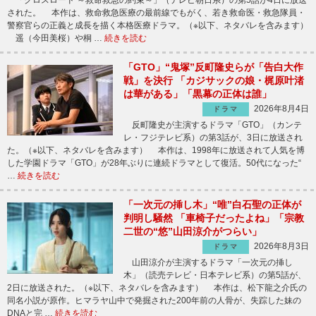
「クロスロード ～救命救急の約束～」（テレビ朝日系）の第5話が4日に放送
された。 本作は、救命救急医療の最前線でもがく、若き救命医・救急隊員・
警察官らの正義と成長を描く本格医療ドラマ。（※以下、ネタバレを含みます）
遥（今田美桜）や桐 …
続きを読む
「GTO」“鬼塚”反町隆史らが「告白大作
戦」を決行 「カジサックの娘・梶原叶渚
は華がある」「黒幕の正体は誰」
2026年8月4日
ドラマ
反町隆史が主演するドラマ「GTO」（カンテ
レ・フジテレビ系）の第3話が、3日に放送され
た。（※以下、ネタバレを含みます） 本作は、1998年に放送されて人気を博
した学園ドラマ「GTO」が28年ぶりに連続ドラマとして復活。50代になった“
…
続きを読む
「一次元の挿し木」“唯”白石聖の正体が
判明し騒然 「車椅子だったよね」「宗教
二世の“悠”山田涼介がつらい」
2026年8月3日
ドラマ
山田涼介が主演するドラマ「一次元の挿し
木」（読売テレビ・日本テレビ系）の第5話が、
2日に放送された。（※以下、ネタバレを含みます） 本作は、松下龍之介氏の
同名小説が原作。ヒマラヤ山中で発掘された200年前の人骨が、失踪した妹の
DNAと完 …
続きを読む