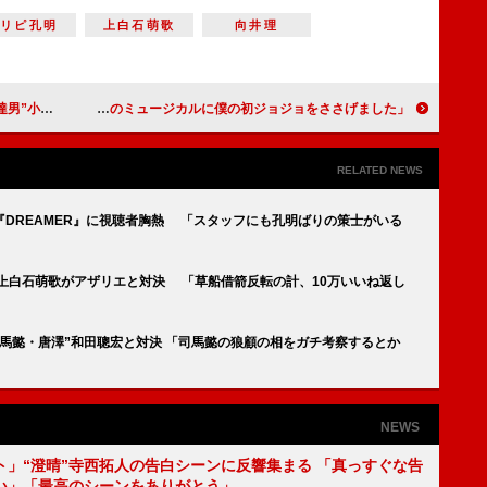
パリピ孔明
上白石萌歌
向井理
のにしてほしい」
宮野真守、「ジョジョ」ディオ・ブランドー役に「この上ない喜び」 「このミュージカルに僕の初ジョジョをささげました」
RELATED NEWS
『DREAMER』に視聴者胸熱 「スタッフにも孔明ばりの策士がいる
子”上白石萌歌がアザリエと対決 「草船借箭反転の計、10万いいね返し
司馬懿・唐澤”和田聰宏と対決 「司馬懿の狼顧の相をガチ考察するとか
NEWS
ト」“澄晴”寺西拓人の告白シーンに反響集まる 「真っすぐな告
い」「最高のシーンをありがとう」