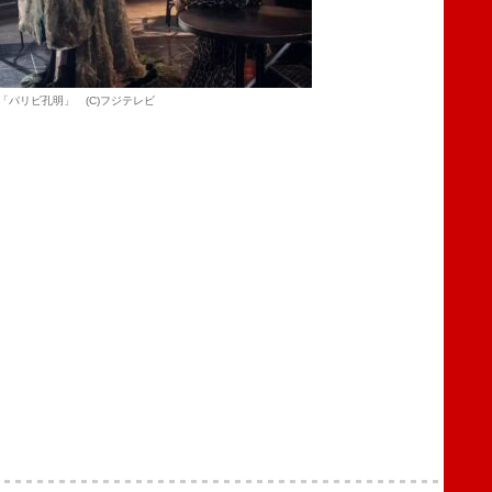
「パリピ孔明」 (C)フジテレビ