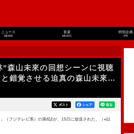
ニュース
音楽
特別企画
NEWS
MUSIC
PR
林”森山未來の回想シーンに視聴
と錯覚させる迫真の森山未來…
ポスト
シェア
送る
（フジテレビ系）の第8話が、15日に放送された。（※以