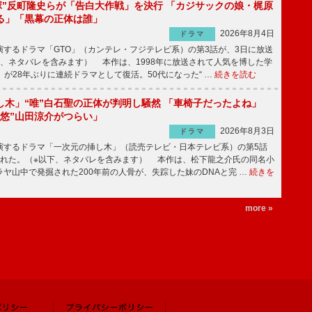
鬼塚”反町隆史らが「告白大作戦」を決行 「カジサックの娘・梶原
る」「黒幕の正体は誰」
2026年8月4日
ドラマ
するドラマ「GTO」（カンテレ・フジテレビ系）の第3話が、3日に放送
下、ネタバレを含みます） 本作は、1998年に放送されて人気を博した学
」が28年ぶりに連続ドラマとして復活。50代になった“ …
続きを読む
し木」“唯”白石聖の正体が判明し騒然 「車椅子だったよね」
“悠”山田涼介がつらい」
2026年8月3日
ドラマ
するドラマ「一次元の挿し木」（読売テレビ・日本テレビ系）の第5話
された。（※以下、ネタバレを含みます） 本作は、松下龍之介氏の同名小
ヤ山中で発掘された200年前の人骨が、失踪した妹のDNAと完 …
続きを
more »