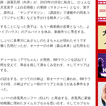
・諸葛孔明（向井）が、2023年の渋谷に転生し、ひょんな
・月見英子（上白石萌歌）の軍師（マネジャー）となり、英子
ー。原作は、「ヤングマガジン」（講談社）で連載中の同名コ
」（フジテレビ系）などを手がける根本ノンジ氏。
することになった英子は、もう一曲新曲が必要となった。よ
ライブハウス）のアルバイトを休み、新曲作りに専念する。
しぶりに多摩川にあざらしのたまちゃんが現れたそうです
く働く孔明だったが、オーナーの小林（森山未來）は孔明を心
ディーゼル（アヴちゃん）が突然、BBラウンジを訪ねてく
孔明を交えて、再会を祝して酒をくみ交わす。そしてマリアは
トする。
の話をする。かつての小林は、前オーナーに雇われ、BBラウ
。その頃、小林はデビュー前のマリアと出会うがある事件をき
なった。
パーの赤兎馬カンフー（ELLY）と再会する。赤兎馬に家族
に幼稚園に埋めたタイムカプセルを思い出す。そしてカプセル