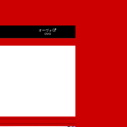
オーヴォ
OVO