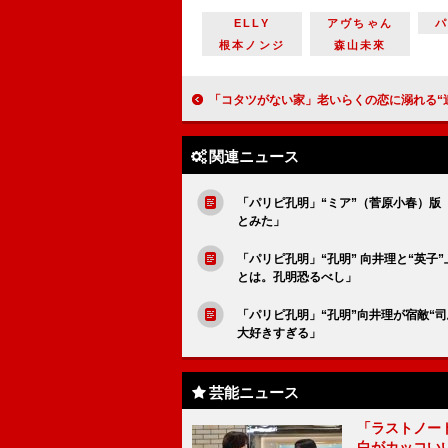
ELLY
アヴちゃん
根本ノンジ
森山未來
「コタツがない家」老いらくの恋に溺れる“達男”小林薫が「面白過ぎる」 「『渡鬼』みたいなシリーズも
関連ニュース
「パリピ孔明」“ミア”（菅原小春）版
とみた」
「パリピ孔明」“孔明” 向井理と“英
とは。孔明恐るべし」
「パリピ孔明」“孔明”向井理が宿敵“
大好きすぎる」
芸能ニュース
「ラストノー
白がカッコい