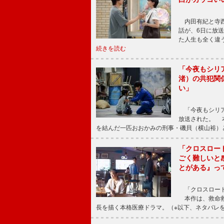
内田有紀と寺西
話が、6日に放
た人生も全く違
続きを読む
「今夜もシリ
渚）の共犯関
い」
「今夜もシリア
放送された。 
を結んだ一匹おおかみの刑事・磯貝（横山裕）
「クロスロー
ごく難しいと
とがある』っ
「クロスロード
本作は、救命救
長を描く本格医療ドラマ。（※以下、ネタバレ