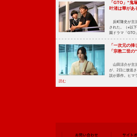
「GTO」“
叶渚は華があ
反町隆史が主演
された。（※以
園ドラマ「GTO
「一次元の挿
「宗教二世の
山田涼介が主演
が、2日に放送
説が原作。ヒマラ
読む