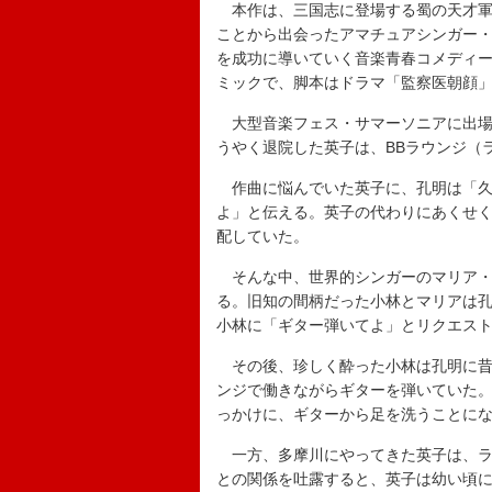
本作は、三国志に登場する蜀の天才軍師
ことから出会ったアマチュアシンガー
を成功に導いていく音楽青春コメディ
ミックで、脚本はドラマ「監察医朝顔
大型音楽フェス・サマーソニアに出場
うやく退院した英子は、BBラウンジ（
作曲に悩んでいた英子に、孔明は「久
よ」と伝える。英子の代わりにあくせ
配していた。
そんな中、世界的シンガーのマリア・
る。旧知の間柄だった小林とマリアは
小林に「ギター弾いてよ」とリクエス
その後、珍しく酔った小林は孔明に昔
ンジで働きながらギターを弾いていた
っかけに、ギターから足を洗うことに
一方、多摩川にやってきた英子は、ラッ
との関係を吐露すると、英子は幼い頃