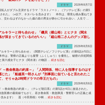
2026年8月7日
ドラマ
拓人がダブル主演するドラマ「ラストノート」（フジテレビ系）の第5
送された。（※以下、ネタバレを含みます） 本作は、環境も積み重ねてき
う、交わるはずのなかった歳の差の男女が静かに引かれ合い、人生で …
アルキラーと待ち合わせ」「磯貝（横山裕）とヒナタ（関水
係が深まってきているのがいい」「縦山裕二さんのグッズ欲し
2026年8月6日
ドラマ
ルキラーと待ち合わせ」（関西テレビ／フジテレビ系）の第6話が5日に
本作は、警察の正義よりも復讐（ふくしゅう）を優先し、秘密の共犯関係
と第六感女子ヒナタ（関水渚）の物語 …
続きを読む
ド ～救命救急の約束～」「人間関係、特に人を指導するのはす
感じた」「船越英一郎さんが『刑事面に似ていると言われたこ
て、そりゃあ2時間ドラマの帝王だもの」
2026年8月6日
ドラマ
 ～救命救急の約束～」（テレビ朝日系）の第5話が4日に放送された。
急医療の最前線でもがく、若き救命医・救急隊員・警察官らの正義と成
を含みます） 遥（今田美桜）や桐 …
続きを読む