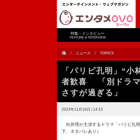
特集・インタビュー
FEATURE & INTERVIEW
ニュース
TOPICS
「パリピ孔明」“小
者歓喜 「別ドラマ
さすが過ぎる」
2023年11月16日 / 14:15
向井理が主演するドラマ「パリピ孔明」
下、ネタバレあり）