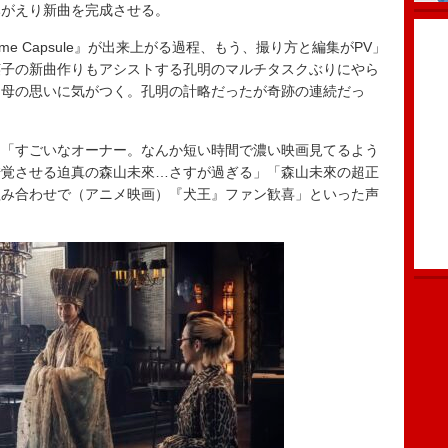
みがえり新曲を完成させる。
e Capsule』が出来上がる過程、もう、撮り方と編集がPV」
英子の新曲作りもアシストする孔明のマルチタスクぶりにやら
て母の思いに気がつく。孔明の計略だったが奇跡の連続だっ
「すごいなオーナー。なんか短い時間で濃い映画見てるよう
錯覚させる迫真の森山未來…さすが過ぎる」「森山未來の超正
組み合わせで（アニメ映画）『犬王』ファン歓喜」といった声