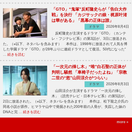
「GTO」“鬼塚”反町隆史らが「告白大作
戦」を決行 「カジサックの娘・梶原叶渚
は華がある」「黒幕の正体は誰」
2026年8月4日
ドラマ
反町隆史が主演するドラマ「GTO」（カンテ
レ・フジテレビ系）の第3話が、3日に放送され
た。（※以下、ネタバレを含みます） 本作は、1998年に放送されて人気を博
した学園ドラマ「GTO」が28年ぶりに連続ドラマとして復活。50代になった“
…
続きを読む
「一次元の挿し木」“唯”白石聖の正体が
判明し騒然 「車椅子だったよね」「宗教
二世の“悠”山田涼介がつらい」
2026年8月3日
ドラマ
山田涼介が主演するドラマ「一次元の挿し
木」（読売テレビ・日本テレビ系）の第5話が、
2日に放送された。（※以下、ネタバレを含みます） 本作は、松下龍之介氏の
同名小説が原作。ヒマラヤ山中で発掘された200年前の人骨が、失踪した妹の
DNAと完 …
続きを読む
more »