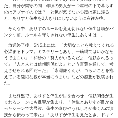
た。自分が留守の間、年頃の男女が一つ屋根の下で暮らす
のはアブナイのでは？ と気が気でない心護は家に帰る
と、ありすと倖生を2人きりにしないように右往左往。
そんな中、ありすのルールを覚え切れない倖生は頭がパ
ンク寸前。ルールを守りきれない倖生にありすは…。
放送終了後、SNS上には、「大切なことを教えてくれる
心温まるドラマ。ミステリーもあり、一筋縄ではいかなそ
うで面白い」「和紗の『努力がいるんだよ、信頼されるっ
て』『人と人とは信頼関係だよ』という言葉を通して、考
えさせられる回だった」「永瀬廉くんが、つらいことを抱
えている繊細な役が本当にうまい」などの感想が投稿され
た。
また終盤で、ありすと倖生が目を合わせ、信頼関係が生
まれるシーンにも反響が集まり、「倖生とありすが目が合
ったシーンで大号泣。倖生の喜びやうれしさが廉くんの演
技から伝わって来た」「ありすが倖生を見たとき、ドキド