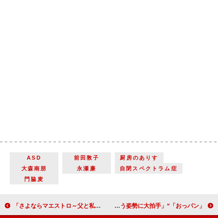
ASD
前田敦子
厨房のありす
大森南朋
永瀬廉
自閉スペクトラム症
門脇麦
「さよならマエストロ～父と私のアパッシオナート～」「西島秀俊、ニットが似合い過ぎる」「ラストの芦田愛菜ちゃんのシーン、鳥肌がたった」
「おっパン」“沖田誠”原田泰造がアプデする姿に感動の声 「今の親世代は見た方がよい」「息子に向き合う姿勢に大拍手」