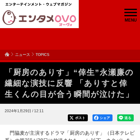
MENU
ニュース
TOPICS
「厨房のありす」“倖生”永瀬廉の
繊細な演技に反響 「ありすと倖
生くんの目が合う瞬間が泣けた」
2024年1月29日 / 12:11
ポスト
シェア
送る
門脇麦が主演するドラマ「厨房のありす」（日本テレビ