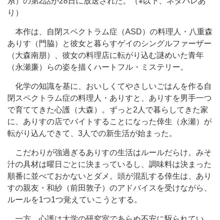
系）の第2話が28日に放送された。（※以下、ネタバレあ
り）
本作は、自閉スペクトラム症（ASD）の料理人・八重森
ありす（門脇）と彼女と暮らすゲイのシングルファーザー
（大森南朋）、彼女の料理店に転がり込む謎めいた青年
（永瀬廉）らの姿を描くハートフル・ミステリー。
化学の知識を基に、おいしくてやさしいごはんを作る自
閉スペクトラム症の料理人・ありすと、ありすを男手一つ
で育ててきた心護（大森）。ずっと2人で暮らしてきた家
に、ありすの店でバイトすることになった倖生（永瀬）が
転がり込んできて、3人での新生活が始まった。
こだわりが強過ぎるありすの生活はルールだらけ。みそ
汁の具材は曜日ごとに決まっているし、調味料は決まった
順番に並べておかないとダメ。頭が混乱する倖生は、あり
すの親友・和紗（前田敦子）のアドバイスを受けながら、
ルールを1つ1つ覚えていこうとする。
一方、心護は大学の研究室であらぬ不安に駆られてい