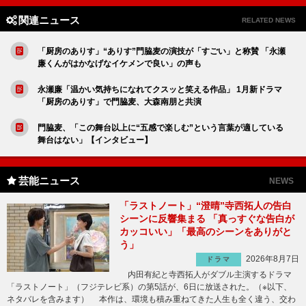
関連ニュース
RELATED NEWS
「厨房のありす」“ありす”門脇麦の演技が「すごい」と称賛 「永瀬
廉くんがはかなげなイケメンで良い」の声も
永瀬廉「温かい気持ちになれてクスッと笑える作品」 1月新ドラマ
「厨房のありす」で門脇麦、大森南朋と共演
門脇麦、「この舞台以上に“五感で楽しむ”という言葉が適している
舞台はない」【インタビュー】
芸能ニュース
NEWS
「ラストノート」“澄晴”寺西拓人の告白
シーンに反響集まる 「真っすぐな告白が
カッコいい」「最高のシーンをありがと
う」
2026年8月7日
ドラマ
内田有紀と寺西拓人がダブル主演するドラマ
「ラストノート」（フジテレビ系）の第5話が、6日に放送された。（※以下、
ネタバレを含みます） 本作は、環境も積み重ねてきた人生も全く違う、交わ