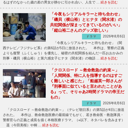
るはずのなかった歳の差の男女が静かに引かれ合い、人生で …
続きを読む
「今夜もシリアルキラーと待ち合わせ」
「磯貝（横山裕）とヒナタ（関水渚）の
共犯関係が深まってきているのがいい」
「縦山裕二さんのグッズ欲しい」
2026年8月6日
ドラマ
「今夜もシリアルキラーと待ち合わせ」（関
西テレビ／フジテレビ系）の第6話が5日に放送された。 本作は、警察の正義
よりも復讐（ふくしゅう）を優先し、秘密の共犯関係を結んだ一匹おおかみの
刑事・磯貝（横山裕）と第六感女子ヒナタ（関水渚）の物語 …
続きを読む
「クロスロード ～救命救急の約束～」
「人間関係、特に人を指導するのはすご
く難しいと感じた」「船越英一郎さんが
『刑事面に似ていると言われたことがあ
る』って、そりゃあ2時間ドラマの帝王だ
もの」
2026年8月6日
ドラマ
「クロスロード ～救命救急の約束～」（テレビ朝日系）の第5話が4日に放送
された。 本作は、救命救急医療の最前線でもがく、若き救命医・救急隊員・
警察官らの正義と成長を描く本格医療ドラマ。（※以下、ネタバレを含みます）
遥（今田美桜）や桐 …
続きを読む