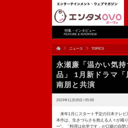
特集・インタビュー
FEATURE & INTERVIEW
ニュース
TOPICS
永瀬廉「温かい気持
品」 1月新ドラマ
南朋と共演
2023年11月20日 / 05:00
来年1月にスタート予定の日本テレビ
本作は、生きづらさを抱える人々が織り
ー”。「料理は化学です」が口癖の自閉