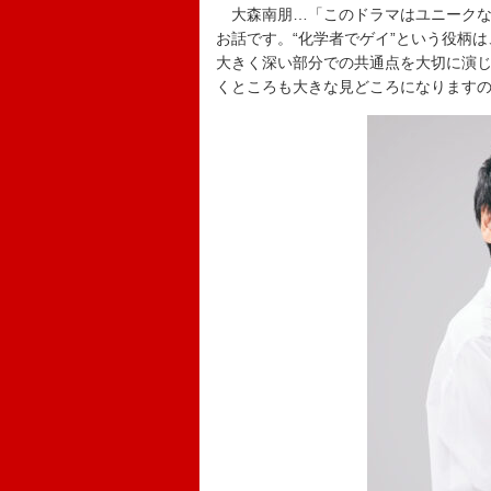
大森南朋…「このドラマはユニークな
お話です。“化学者でゲイ”という役柄
大きく深い部分での共通点を大切に演
くところも大きな見どころになります