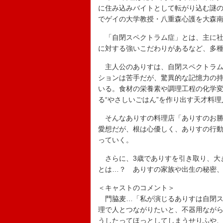
に住み込みバイトとして転がり込む謎の青年
でゲイの大学教授・八重森心護を大森
「自閉スペクトラム症」とは、主に社
に対する強いこだわりがあるなど、多
主人公のありすは、自閉スペクトラム
ションは苦手だが、驚異的な記憶力の
いる。食材の栄養素や調理工程の化学
る“やさしいごはん”を作り出す天才料理
そんなありすの料理店「ありすのお勝
愛想だが、根は心優しく、ありすの行
っていく。
さらに、3歳でありすを引き取り、大き
とは…？ ありすの家族や出生の秘密
＜キャストのコメント＞
門脇麦…「私が演じるありすは自閉ス
理で人とつながりたいと、不器用なが
うしたってほっとしてしまうせりふや