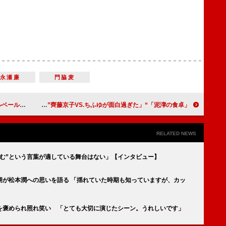
永瀬廉
門脇麦
トかまされたのね」
「泥濘の食卓」“ちふゆ”原菜乃華の暴走が「ぶっ飛び過ぎていて好き」 「“深愛”齊藤京子VS.ちふゆが面白過ぎた」
RELATED NEWS
しむ”という言葉が適している舞台はない」【インタビュー】
朋が松本潤への思いを語る 「揺れていた時期も知っていますが、カッ
”を褒められ照れ笑い 「とても大切に演じたシーン。うれしいです」