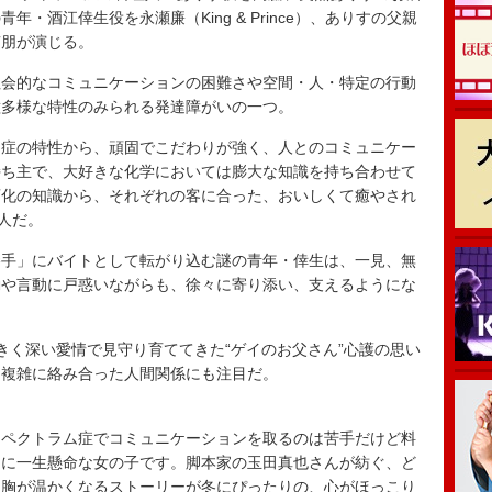
・酒江倖生役を永瀬廉（King & Prince）、ありすの父親
南朋が演じる。
会的なコミュニケーションの困難さや空間・人・特定の行動
種多様な特性のみられる発達障がいの一つ。
症の特性から、頑固でこだわりが強く、人とのコミュニケー
持ち主で、大好きな化学においては膨大な知識を持ち合わせて
変化の知識から、それぞれの客に合った、おいしくて癒やされ
人だ。
手」にバイトとして転がり込む謎の青年・倖生は、一見、無
動や言動に戸惑いながらも、徐々に寄り添い、支えるようにな
く深い愛情で見守り育ててきた“ゲイのお父さん”心護の思い
、複雑に絡み合った人間関係にも注目だ。
ペクトラム症でコミュニケーションを取るのは苦手だけど料
らに一生懸命な女の子です。脚本家の玉田真也さんが紡ぐ、ど
、胸が温かくなるストーリーが冬にぴったりの、心がほっこり