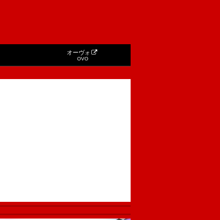
オーヴォ
OVO