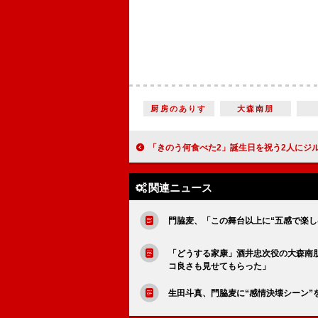
厨房のありす
大森南朋
「きのう何食べた2」誕生日を祝う2人にジルベール（磯村勇斗）が悪意のプレゼント 「ジルベールから年齢マウン
関連ニュース
門脇麦、「この舞台以上に“五感で楽
「どうする家康」酒井忠次役の大森南
コ良さも見せてもらった」
生田斗真、門脇麦に“感情決壊シーン