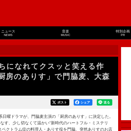
ニュース
音楽
特別企画
NEWS
MUSIC
PR
ちになれてクスッと笑える作
「厨房のありす」で門脇麦、大森
ポスト
シェア
送る
系日曜ドラマが、門脇麦主演の「厨房のありす」に決定した。
なす、少し切なくて温かい“新時代のハートフル・ミステリ
スペクトラム症の料理人・ありす役を門脇、突然ありすのお店