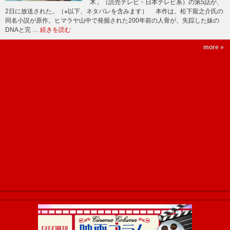
木」（読売テレビ・日本テレビ系）の第5話が、
2日に放送された。（※以下、ネタバレを含みます） 本作は、松下龍之介氏の
同名小説が原作。ヒマラヤ山中で発掘された200年前の人骨が、失踪した妹の
DNAと完 …
続きを読む
more »