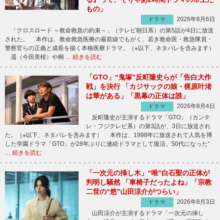
もの」
2026年8月6日
ドラマ
「クロスロード ～救命救急の約束～」（テレビ朝日系）の第5話が4日に放送
された。 本作は、救命救急医療の最前線でもがく、若き救命医・救急隊員・
警察官らの正義と成長を描く本格医療ドラマ。（※以下、ネタバレを含みます）
遥（今田美桜）や桐 …
続きを読む
「GTO」“鬼塚”反町隆史らが「告白大作
戦」を決行 「カジサックの娘・梶原叶渚
は華がある」「黒幕の正体は誰」
2026年8月4日
ドラマ
反町隆史が主演するドラマ「GTO」（カンテ
レ・フジテレビ系）の第3話が、3日に放送され
た。（※以下、ネタバレを含みます） 本作は、1998年に放送されて人気を博
した学園ドラマ「GTO」が28年ぶりに連続ドラマとして復活。50代になった“
…
続きを読む
「一次元の挿し木」“唯”白石聖の正体が
判明し騒然 「車椅子だったよね」「宗教
二世の“悠”山田涼介がつらい」
2026年8月3日
ドラマ
山田涼介が主演するドラマ「一次元の挿し