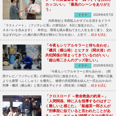
カッコいい」「最高のシーンをありがと
う」
2026年8月7日
ドラマ
内田有紀と寺西拓人がダブル主演するドラマ
「ラストノート」（フジテレビ系）の第5話が、6日に放送された。（※以下、
ネタバレを含みます） 本作は、環境も積み重ねてきた人生も全く違う、交わ
るはずのなかった歳の差の男女が静かに引かれ合い、人生で …
続きを読む
「今夜もシリアルキラーと待ち合わせ」
「磯貝（横山裕）とヒナタ（関水渚）の
共犯関係が深まってきているのがいい」
「縦山裕二さんのグッズ欲しい」
2026年8月6日
ドラマ
「今夜もシリアルキラーと待ち合わせ」（関
西テレビ／フジテレビ系）の第6話が5日に放送された。 本作は、警察の正義
よりも復讐（ふくしゅう）を優先し、秘密の共犯関係を結んだ一匹おおかみの
刑事・磯貝（横山裕）と第六感女子ヒナタ（関水渚）の物語 …
続きを読む
「クロスロード ～救命救急の約束～」
「人間関係、特に人を指導するのはすご
く難しいと感じた」「船越英一郎さんが
『刑事面に似ていると言われたことがあ
る』って、そりゃあ2時間ドラマの帝王だ