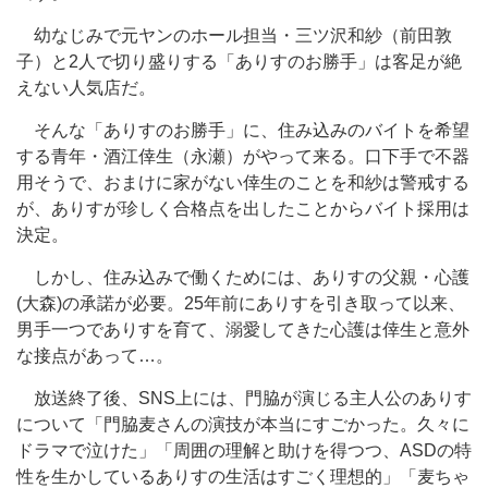
幼なじみで元ヤンのホール担当・三ツ沢和紗（前田敦
子）と2人で切り盛りする「ありすのお勝手」は客足が絶
えない人気店だ。
そんな「ありすのお勝手」に、住み込みのバイトを希望
する青年・酒江倖生（永瀬）がやって来る。口下手で不器
用そうで、おまけに家がない倖生のことを和紗は警戒する
が、ありすが珍しく合格点を出したことからバイト採用は
決定。
しかし、住み込みで働くためには、ありすの父親・心護
(大森)の承諾が必要。25年前にありすを引き取って以来、
男手一つでありすを育て、溺愛してきた心護は倖生と意外
な接点があって…。
放送終了後、SNS上には、門脇が演じる主人公のありす
について「門脇麦さんの演技が本当にすごかった。久々に
ドラマで泣けた」「周囲の理解と助けを得つつ、ASDの特
性を生かしているありすの生活はすごく理想的」「麦ちゃ