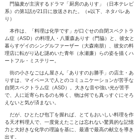
門脇麦が主演するドラマ「厨房のありす」（日本テレビ
系）の第1話が21日に放送された。（※以下、ネタバレあ
り）
本作は、「料理は化学です」が口ぐせの自閉スペクトラ
ム症（ASD）の料理人・八重森ありす（門脇）と、彼女と
暮らすゲイのシングルファーザー（大森南朋）、彼女の料
理店に転がり込む謎めいた青年（永瀬廉）らの姿を描くハ
ートフル・ミステリー。
街の小さなごはん屋さん「ありすのお勝手」の店主・あ
りすは、マイペースで人とのコミュニケーションが苦手な
自閉スペクトラム症（ASD）。大きな音や強い光が苦手
で、人に近寄られるのも怖く、物は何でも真っすぐにそろ
えないと気が済まない。
だが、ひとたび包丁を握れば、とてもおいしい料理を作
る天才料理人で、一度覚えたことは忘れない驚異的な記憶
力と大好きな化学の理論を基に、最適で最高の献立を導き
出す。