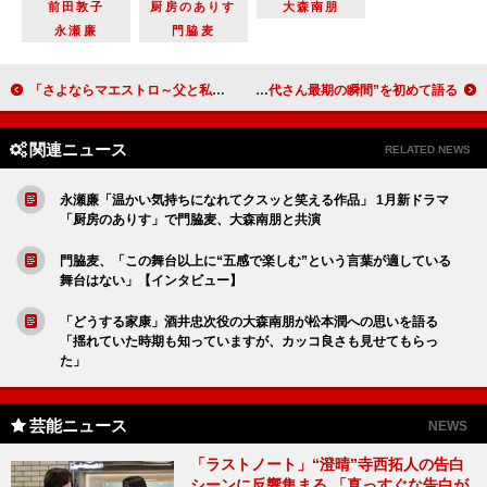
前田敦子
厨房のありす
大森南朋
永瀬廉
門脇麦
「さよならマエストロ～父と私のアパッシオナート～」 「西島さんの指揮ぶりがすごく好き」「チェロの人、浅野忠信さんとCHARAさんの息子さんなのね」
BS11「八代亜紀いい歌いい話」で八代亜紀さんの追悼企画を放送 事務所スタッフが“八代さん最期の瞬間”を初めて語る
関連ニュース
RELATED NEWS
永瀬廉「温かい気持ちになれてクスッと笑える作品」 1月新ドラマ
「厨房のありす」で門脇麦、大森南朋と共演
門脇麦、「この舞台以上に“五感で楽しむ”という言葉が適している
舞台はない」【インタビュー】
「どうする家康」酒井忠次役の大森南朋が松本潤への思いを語る
「揺れていた時期も知っていますが、カッコ良さも見せてもらっ
た」
芸能ニュース
NEWS
「ラストノート」“澄晴”寺西拓人の告白
シーンに反響集まる 「真っすぐな告白が