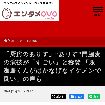
MENU
ニュース
TOPICS
「厨房のありす」“ありす”門脇麦
の演技が「すごい」と称賛 「永
瀬廉くんがはかなげなイケメンで
良い」の声も
2024年1月22日 / 13:37
ポスト
シェア
送る