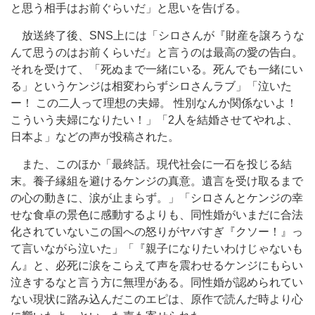
と思う相手はお前ぐらいだ」と思いを告げる。
放送終了後、SNS上には「シロさんが『財産を譲ろうな
んて思うのはお前くらいだ』と言うのは最高の愛の告白。
それを受けて、「死ぬまで一緒にいる。死んでも一緒にい
る」というケンジは相変わらずシロさんラブ」「泣いた
ー！ この二人って理想の夫婦。 性別なんか関係ないよ！
こういう夫婦になりたい！」「2人を結婚させてやれよ、
日本よ」などの声が投稿された。
また、このほか「最終話。現代社会に一石を投じる結
末。養子縁組を避けるケンジの真意。遺言を受け取るまで
の心の動きに、涙が止まらず。」「シロさんとケンジの幸
せな食卓の景色に感動するよりも、同性婚がいまだに合法
化されていないこの国への怒りがヤバすぎ『クソー！』っ
て言いながら泣いた」「『親子になりたいわけじゃないも
ん』と、必死に涙をこらえて声を震わせるケンジにもらい
泣きするなと言う方に無理がある。同性婚が認められてい
ない現状に踏み込んだこのエピは、原作で読んだ時より心