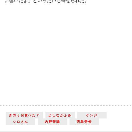
に響いたよ」といった声も寄せられた。
きのう何食べた？
よしながふみ
ケンジ
シロさん
内野聖陽
西島秀俊