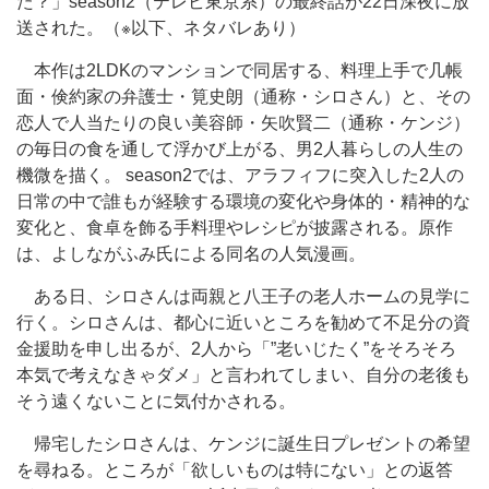
た？」season2（テレビ東京系）の最終話が22日深夜に放
送された。（※以下、ネタバレあり）
本作は2LDKのマンションで同居する、料理上手で几帳
面・倹約家の弁護士・筧史朗（通称・シロさん）と、その
恋人で人当たりの良い美容師・矢吹賢二（通称・ケンジ）
の毎日の食を通して浮かび上がる、男2人暮らしの人生の
機微を描く。 season2では、アラフィフに突入した2人の
日常の中で誰もが経験する環境の変化や身体的・精神的な
変化と、食卓を飾る手料理やレシピが披露される。原作
は、よしながふみ氏による同名の人気漫画。
ある日、シロさんは両親と八王子の老人ホームの見学に
行く。シロさんは、都心に近いところを勧めて不足分の資
金援助を申し出るが、2人から「”老いじたく”をそろそろ
本気で考えなきゃダメ」と言われてしまい、自分の老後も
そう遠くないことに気付かされる。
帰宅したシロさんは、ケンジに誕生日プレゼントの希望
を尋ねる。ところが「欲しいものは特にない」との返答