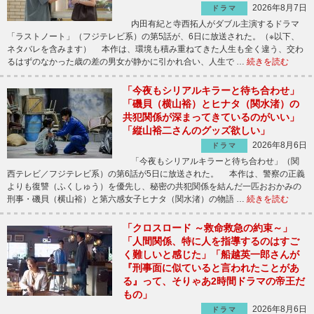
2026年8月7日
ドラマ
内田有紀と寺西拓人がダブル主演するドラマ
「ラストノート」（フジテレビ系）の第5話が、6日に放送された。（※以下、
ネタバレを含みます） 本作は、環境も積み重ねてきた人生も全く違う、交わ
るはずのなかった歳の差の男女が静かに引かれ合い、人生で …
続きを読む
「今夜もシリアルキラーと待ち合わせ」
「磯貝（横山裕）とヒナタ（関水渚）の
共犯関係が深まってきているのがいい」
「縦山裕二さんのグッズ欲しい」
2026年8月6日
ドラマ
「今夜もシリアルキラーと待ち合わせ」（関
西テレビ／フジテレビ系）の第6話が5日に放送された。 本作は、警察の正義
よりも復讐（ふくしゅう）を優先し、秘密の共犯関係を結んだ一匹おおかみの
刑事・磯貝（横山裕）と第六感女子ヒナタ（関水渚）の物語 …
続きを読む
「クロスロード ～救命救急の約束～」
「人間関係、特に人を指導するのはすご
く難しいと感じた」「船越英一郎さんが
『刑事面に似ていると言われたことがあ
る』って、そりゃあ2時間ドラマの帝王だ
もの」
2026年8月6日
ドラマ