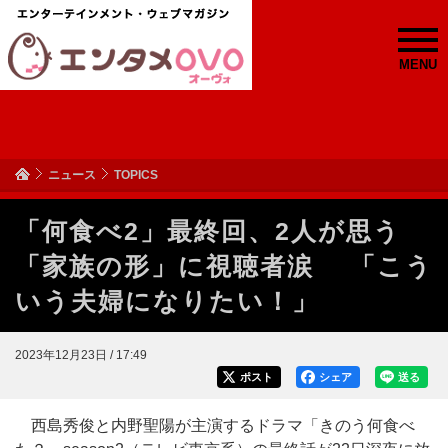
MENU
ニュース
TOPICS
「何食べ2」最終回、2人が思う
「家族の形」に視聴者涙 「こう
いう夫婦になりたい！」
2023年12月23日 / 17:49
ポスト
シェア
送る
西島秀俊と内野聖陽が主演するドラマ「きのう何食べ