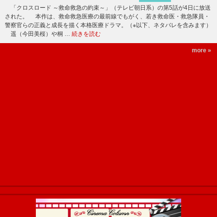
「クロスロード ～救命救急の約束～」（テレビ朝日系）の第5話が4日に放送
された。 本作は、救命救急医療の最前線でもがく、若き救命医・救急隊員・
警察官らの正義と成長を描く本格医療ドラマ。（※以下、ネタバレを含みます）
遥（今田美桜）や桐 …
続きを読む
more »