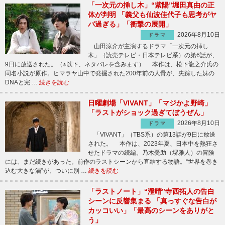
「一次元の挿し木」“紫陽”堀田真由の正
体が判明 「義父も仙波佳代子も思考がヤ
バ過ぎる」「衝撃の展開」
2026年8月10日
ドラマ
山田涼介が主演するドラマ「一次元の挿し
木」（読売テレビ・日本テレビ系）の第6話が、
9日に放送された。（※以下、ネタバレを含みます） 本作は、松下龍之介氏の
同名小説が原作。ヒマラヤ山中で発掘された200年前の人骨が、失踪した妹の
DNAと完 …
続きを読む
日曜劇場「VIVANT」「マジかよ野崎」
「ラストがショック過ぎてぼうぜん」
2026年8月10日
ドラマ
「VIVANT」（TBS系）の第13話が9日に放送
された。 本作は、2023年夏、日本中を熱狂さ
せたドラマの続編。乃木憂助（堺雅人）の冒険
には、まだ続きがあった。前作のラストシーンから直結する物語。“世界を巻き
込む大きな渦”が、ついに別 …
続きを読む
「ラストノート」“澄晴”寺西拓人の告白
シーンに反響集まる 「真っすぐな告白が
カッコいい」「最高のシーンをありがと
う」