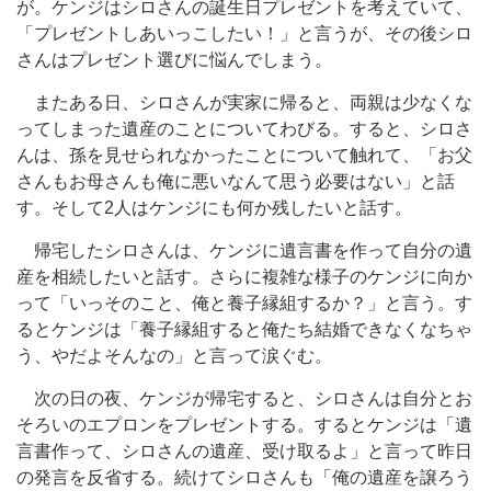
が。ケンジはシロさんの誕生日プレゼントを考えていて、
「プレゼントしあいっこしたい！」と言うが、その後シロ
さんはプレゼント選びに悩んでしまう。
またある日、シロさんが実家に帰ると、両親は少なくな
ってしまった遺産のことについてわびる。すると、シロさ
んは、孫を見せられなかったことについて触れて、「お父
さんもお母さんも俺に悪いなんて思う必要はない」と話
す。そして2人はケンジにも何か残したいと話す。
帰宅したシロさんは、ケンジに遺言書を作って自分の遺
産を相続したいと話す。さらに複雑な様子のケンジに向か
って「いっそのこと、俺と養子縁組するか？」と言う。す
るとケンジは「養子縁組すると俺たち結婚できなくなちゃ
う、やだよそんなの」と言って涙ぐむ。
次の日の夜、ケンジが帰宅すると、シロさんは自分とお
そろいのエプロンをプレゼントする。するとケンジは「遺
言書作って、シロさんの遺産、受け取るよ」と言って昨日
の発言を反省する。続けてシロさんも「俺の遺産を譲ろう