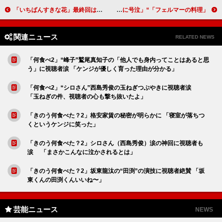
「いちばんすきな花」最終回は「斜め上を行くエンディング」 「主題歌が物語にリンクしてることに感動した」
「フェルマーの料理」“海”志尊淳と“岳” 高橋文哉が見つけた完璧な答えとは 「渋谷先生（仲村トオル）の大きな愛に号泣」
関連ニュース
RELATED NEWS
「何食べ2」“峰子”鷲尾真知子の「他人でも身内ってことはあると思
う」に視聴者涙 「ケンジが優しく育った理由が分かる」
「何食べ2」“シロさん”西島秀俊の玉ねぎつぶやきに視聴者涙
「玉ねぎの件、視聴者の心も撃ち抜いたよ」
「きのう何食べた？2」格安家賃の秘密が明らかに 「寝室が落ちつ
くというケンジに笑った」
「きのう何食べた？2」シロさん（西島秀俊）涙の神回に視聴者も
涙 「まさかこんなに泣かされるとは」
「きのう何食べた？2」坂東龍汰の“田渕”の演技に視聴者絶賛 「坂
東くんの田渕くんいいね︎〜」
芸能ニュース
NEWS