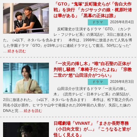
「GTO」“鬼塚”反町隆史らが「告白大作
戦」を決行 「カジサックの娘・梶原叶渚
は華がある」「黒幕の正体は誰」
2026年8月4日
ドラマ
反町隆史が主演するドラマ「GTO」（カンテ
レ・フジテレビ系）の第3話が、3日に放送され
た。（※以下、ネタバレを含みます） 本作は、1998年に放送されて人気を博
した学園ドラマ「GTO」が28年ぶりに連続ドラマとして復活。50代になった“
…
続きを読む
「一次元の挿し木」“唯”白石聖の正体が
判明し騒然 「車椅子だったよね」「宗教
二世の“悠”山田涼介がつらい」
2026年8月3日
ドラマ
山田涼介が主演するドラマ「一次元の挿し
木」（読売テレビ・日本テレビ系）の第5話が、
2日に放送された。（※以下、ネタバレを含みます） 本作は、松下龍之介氏の
同名小説が原作。ヒマラヤ山中で発掘された200年前の人骨が、失踪した妹の
DNAと完 …
続きを読む
日曜劇場「VIVANT」「まさか長野専務
（小日向文世）が…」「こうなると皆が
怪しく見える」