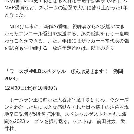
の活躍、MLB史上初となる大谷翔平選手が満票で2回目の
MVP受賞など、スポーツの話題で大いに盛り上がった1年
となった。
NHKは年末に、新作の番組、視聴者からの反響の大き
かったアンコール番組を放送する。あの感動をもう一度味
わうことができる。また、年始にはサッカー日本代表の強
化試合も生中継する。放送予定番組は、以下の通り。
「ワースポ×MLBスペシャル ぜんぶ見せます！ 激闘
2023」
12月30日(土)夜10時30分
ホームラン王に輝いた大谷翔平選手をはじめ、今シーズ
ンもわたしたちに大きな感動をくれた日本選手の活躍を現
地辛口記者が5段階で評価、スペシャルゲストとともに激
闘の2023シーズンを振り返る。ゲストは、前田健太、武
井壮。