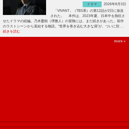
2026年8月3日
ドラマ
「VIVANT」（TBS系）の第12話が2日に放送
された。 本作は、2023年夏、日本中を熱狂さ
せたドラマの続編。乃木憂助（堺雅人）の冒険には、まだ続きがあった。前作
のラストシーンから直結する物語。“世界を巻き込む大きな渦”が、ついに別 …
続きを読む
more »