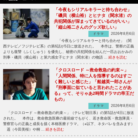
「今夜もシリアルキラーと待ち合わせ」
「磯貝（横山裕）とヒナタ（関水渚）の
共犯関係が深まってきているのがいい」
「縦山裕二さんのグッズ欲しい」
2026年8月6日
ドラマ
「今夜もシリアルキラーと待ち合わせ」（関
西テレビ／フジテレビ系）の第6話が5日に放送された。 本作は、警察の正義
よりも復讐（ふくしゅう）を優先し、秘密の共犯関係を結んだ一匹おおかみの
刑事・磯貝（横山裕）と第六感女子ヒナタ（関水渚）の物語 …
続きを読む
「クロスロード ～救命救急の約束～」
「人間関係、特に人を指導するのはすご
く難しいと感じた」「船越英一郎さんが
『刑事面に似ていると言われたことがあ
る』って、そりゃあ2時間ドラマの帝王だ
もの」
2026年8月6日
ドラマ
「クロスロード ～救命救急の約束～」（テレビ朝日系）の第5話が4日に放送
された。 本作は、救命救急医療の最前線でもがく、若き救命医・救急隊員・
警察官らの正義と成長を描く本格医療ドラマ。（※以下、ネタバレを含みます）
遥（今田美桜）や桐 …
続きを読む