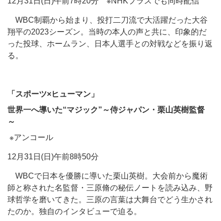
12月31日(日)午前7時20分 ※NHKプラスでも同時配信
WBC制覇から始まり、投打二刀流で大活躍だった大谷
翔平の2023シーズン。当時の本人の声と共に、印象的だ
った投球、ホームラン、日本人選手との対戦などを振り返
る。
「スポーツ×ヒューマン」
世界一へ導いた“マジック”～侍ジャパン・栗山英樹監督
～
※アンコール
12月31日(日)午前8時50分
WBCで日本を優勝に導いた栗山英樹。大会前から魔術
師と称された名監督・三原脩の秘伝ノートを読み込み、野
球哲学を磨いてきた。三原の言葉は大舞台でどう生かされ
たのか。独自のインタビューで迫る。