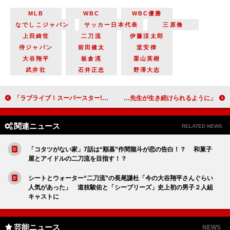
MLB
WBC
WBC優勝
なでしこジャパン
サッカー日本代表
三原脩
上田綺世
二刀流
伊藤涼太郎
侍ジャパン
前田健太
堂安律
大谷翔平
板倉滉
栗山英樹
武井壮
石井正忠
野澤大志
「ラブライブ！スーパースター!!」と水族館がコラボ サンシャイン水族館特設会場にて来年1月15日から開催
市川團十郎、篠山紀信氏の訃報にコメント 「私の中で先生が生き続けられるように」
関連ニュース
RELATED NEWS
「コタツがない家」7話は“順基”作間龍斗が恋の告白！？ 和菓子
屋とアイドルの二刀流を目指す！？
シートとウォーター“二刀流”の長尾謙杜「今の大谷翔平さんぐらい
人気があった」 道枝駿佑と「シーブリーズ」史上初の男子２人組
キャストに
芸能ニュース
NEWS