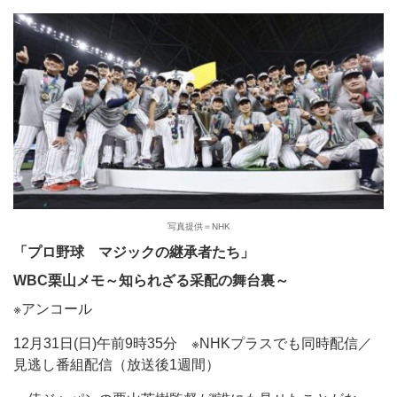
写真提供＝NHK
「プロ野球 マジックの継承者たち」
WBC
栗山メモ～知られざる采配の舞台裏～
※アンコール
12月31日(日)午前9時35分 ※NHKプラスでも同時配信／
見逃し番組配信（放送後1週間）