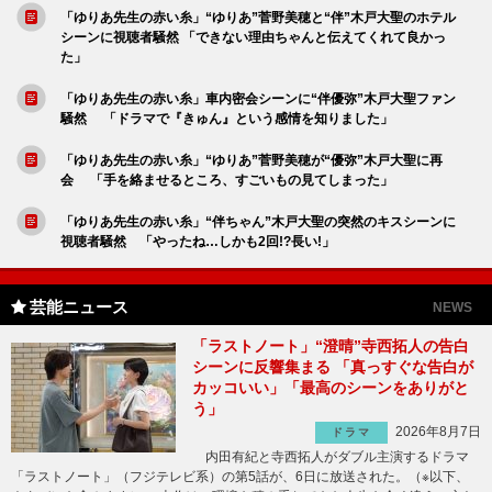
「ゆりあ先生の赤い糸」“ゆりあ”菅野美穂と“伴”木戸大聖のホテル
シーンに視聴者騒然 「できない理由ちゃんと伝えてくれて良かっ
た」
「ゆりあ先生の赤い糸」車内密会シーンに“伴優弥”木戸大聖ファン
騒然 「ドラマで『きゅん』という感情を知りました」
「ゆりあ先生の赤い糸」“ゆりあ”菅野美穂が“優弥”木戸大聖に再
会 「手を絡ませるところ、すごいもの見てしまった」
「ゆりあ先生の赤い糸」“伴ちゃん”木戸大聖の突然のキスシーンに
視聴者騒然 「やったね…しかも2回!?長い!」
芸能ニュース
NEWS
「ラストノート」“澄晴”寺西拓人の告白
シーンに反響集まる 「真っすぐな告白が
カッコいい」「最高のシーンをありがと
う」
2026年8月7日
ドラマ
内田有紀と寺西拓人がダブル主演するドラマ
「ラストノート」（フジテレビ系）の第5話が、6日に放送された。（※以下、