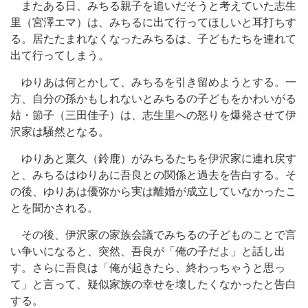
またある日、みちる親子を追いだそうと考えていた志生
里（宮澤エマ）は、みちるに出て行ってほしいと耳打ちす
る。居たたまれなくなったみちるは、子どもたちを連れて
出て行ってしまう。
ゆりあは何とかして、みちるを引き留めようとする。一
方、自分の孫かもしれないとみちるの子どもをかわいがる
姑・節子（三田佳子）は、志生里への怒りを爆発させて伊
沢家は騒然となる。
ゆりあと稟久（鈴鹿）がみちるたちを伊沢家に連れ戻す
と、みちるはゆりあに吾良との関係と過去を告白する。そ
の後、ゆりあは優弥から実は離婚が成立していなかったこ
とを聞かされる。
その後、伊沢家の家族会議でみちるの子どものことで言
い争いになると、突然、吾良が「俺の子だよ」と話し出
す。さらに吾良は「俺が起きたら、終わっちゃうと思っ
て」と言って、疑似家族の幸せを壊したくなかったと告白
する。