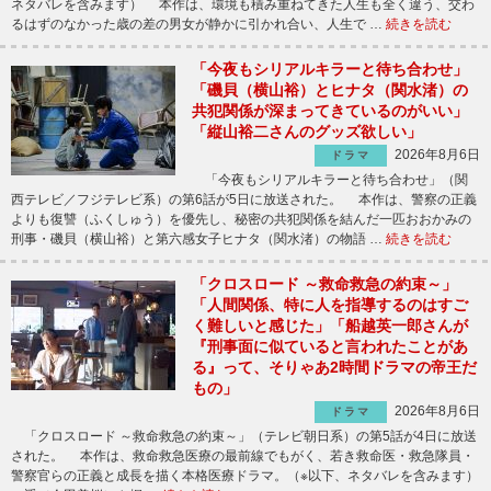
ネタバレを含みます） 本作は、環境も積み重ねてきた人生も全く違う、交わ
るはずのなかった歳の差の男女が静かに引かれ合い、人生で …
続きを読む
「今夜もシリアルキラーと待ち合わせ」
「磯貝（横山裕）とヒナタ（関水渚）の
共犯関係が深まってきているのがいい」
「縦山裕二さんのグッズ欲しい」
2026年8月6日
ドラマ
「今夜もシリアルキラーと待ち合わせ」（関
西テレビ／フジテレビ系）の第6話が5日に放送された。 本作は、警察の正義
よりも復讐（ふくしゅう）を優先し、秘密の共犯関係を結んだ一匹おおかみの
刑事・磯貝（横山裕）と第六感女子ヒナタ（関水渚）の物語 …
続きを読む
「クロスロード ～救命救急の約束～」
「人間関係、特に人を指導するのはすご
く難しいと感じた」「船越英一郎さんが
『刑事面に似ていると言われたことがあ
る』って、そりゃあ2時間ドラマの帝王だ
もの」
2026年8月6日
ドラマ
「クロスロード ～救命救急の約束～」（テレビ朝日系）の第5話が4日に放送
された。 本作は、救命救急医療の最前線でもがく、若き救命医・救急隊員・
警察官らの正義と成長を描く本格医療ドラマ。（※以下、ネタバレを含みます）