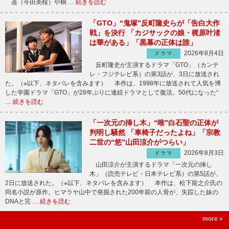
遥（今田美桜）や桐 …
続きを読む
「GTO」“鬼塚”反町隆史らが「告白大作
戦」を決行 「カジサックの娘・梶原叶渚
は華がある」「黒幕の正体は誰」
2026年8月4日
ドラマ
反町隆史が主演するドラマ「GTO」（カンテ
レ・フジテレビ系）の第3話が、3日に放送され
た。（※以下、ネタバレを含みます） 本作は、1998年に放送されて人気を博
した学園ドラマ「GTO」が28年ぶりに連続ドラマとして復活。50代になった“
…
続きを読む
「一次元の挿し木」“唯”白石聖の正体が
判明し騒然 「車椅子だったよね」「宗教
二世の“悠”山田涼介がつらい」
2026年8月3日
ドラマ
山田涼介が主演するドラマ「一次元の挿し
木」（読売テレビ・日本テレビ系）の第5話が、
2日に放送された。（※以下、ネタバレを含みます） 本作は、松下龍之介氏の
同名小説が原作。ヒマラヤ山中で発掘された200年前の人骨が、失踪した妹の
DNAと完 …
続きを読む
more »