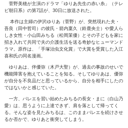
菅野美穂が主演のドラマ「ゆりあ先生の赤い糸」（テレ
ビ朝日系）の第7話が、30日に放送された。
本作は主婦の伊沢ゆりあ（菅野）が、突然現れた夫・
吾良（田中哲司）の彼氏・箭内稟久（鈴鹿央士）や愛人ら
しき女性・⼩⼭⽥みちる（松岡茉優）とその子どもを家に
招き入れて共同で夫の介護生活を送る奇妙なヒューマンド
ラマ。原作は、「手塚治虫文化賞」で大賞を受賞した入江
喜和氏の同名漫画。
ゆりあは、伴優弥（木戸大聖）が、過去の事故のせいで
機能障害を抱えていることを知る。そしてゆりあは、優弥
が自分を不良品だと思っているから、自分を相手にしたの
ではないかと感じていた。
一方、バレエを習い始めたみちるの長女・まに（白山乃
愛）は、思うように上達できず、肩を落として帰ってく
る。そんな姿を見たみちるは、このままバレエを続けさせ
るか否かで、ゆりあと衝突してしまう。