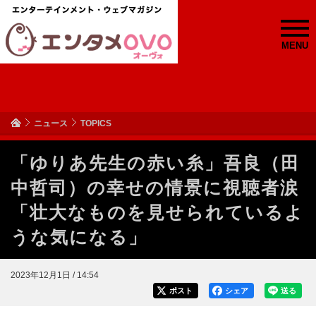
MENU
ニュース
TOPICS
「ゆりあ先生の赤い糸」吾良（田
中哲司）の幸せの情景に視聴者涙
「壮大なものを見せられているよ
うな気になる」
2023年12月1日 / 14:54
ポスト
シェア
送る