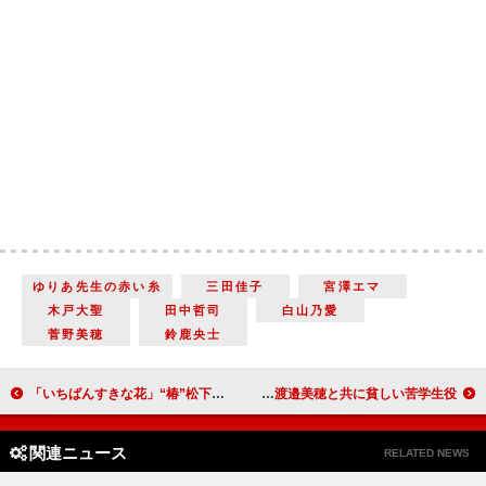
ゆりあ先生の赤い糸
三田佳子
宮澤エマ
木戸大聖
田中哲司
白山乃愛
菅野美穂
鈴鹿央士
「いちばんすきな花」“椿”松下洸平と“美鳥”田中麗奈の再会シーンに涙 「美鳥ちゃんの将来の夢に号泣」「しんどい人生を送ってきたんだね」
仁村紗和、主演作は「格差や差別、パパ活…若い世代のリアルな物語」 莉子、片山友希、渡邉美穂と共に貧しい苦学生役
関連ニュース
RELATED NEWS