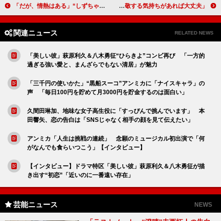
「だが、情熱はある」“しずちゃん”富田望生の登場シーンに反響 「しずちゃんまで似ているとはびっくり」「雰囲気があって大きく見える」
山寺宏一、絆を深めるために大切なことは「リスペクト」 「駄目なところがあっても互いに尊敬する気持ちがあれば大丈夫」
関連ニュース
RELATED NEWS
「美しい彼」萩原利久＆八木勇征“ひらきよ”コンビ再び 「一方的
過ぎる強い愛と、まんざらでもない清居」が魅力
「三千円の使いかた」“黒船スーコ”アンミカに「ナイスキャラ」の
声 「毎日100円を貯めて月3000円を貯金するのは面白い」
久間田琳加、地味な女子高生役に「すっぴんで挑んでいます」 本
田響矢、恋の告白は「SNSじゃなく相手の顔を見て伝えたい」
アンミカ「人生は挑戦の連続」 念願のミュージカル初出演で「何
がなんでも食らいつこう」【インタビュー】
【インタビュー】ドラマ特区「美しい彼」萩原利久＆八木勇征が描
き出す“初恋”「近いのに一番遠い存在」
芸能ニュース
NEWS