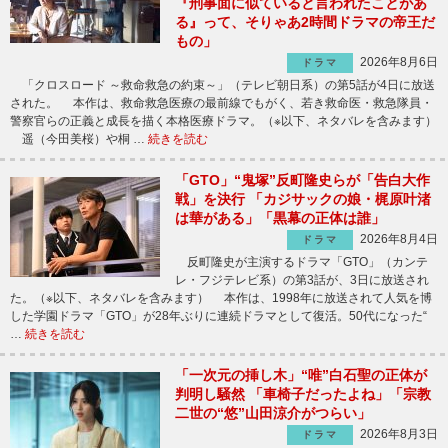
『刑事面に似ていると言われたことがあ
る』って、そりゃあ2時間ドラマの帝王だ
もの」
2026年8月6日
ドラマ
「クロスロード ～救命救急の約束～」（テレビ朝日系）の第5話が4日に放送
された。 本作は、救命救急医療の最前線でもがく、若き救命医・救急隊員・
警察官らの正義と成長を描く本格医療ドラマ。（※以下、ネタバレを含みます）
遥（今田美桜）や桐 …
続きを読む
「GTO」“鬼塚”反町隆史らが「告白大作
戦」を決行 「カジサックの娘・梶原叶渚
は華がある」「黒幕の正体は誰」
2026年8月4日
ドラマ
反町隆史が主演するドラマ「GTO」（カンテ
レ・フジテレビ系）の第3話が、3日に放送され
た。（※以下、ネタバレを含みます） 本作は、1998年に放送されて人気を博
した学園ドラマ「GTO」が28年ぶりに連続ドラマとして復活。50代になった“
…
続きを読む
「一次元の挿し木」“唯”白石聖の正体が
判明し騒然 「車椅子だったよね」「宗教
二世の“悠”山田涼介がつらい」
2026年8月3日
ドラマ