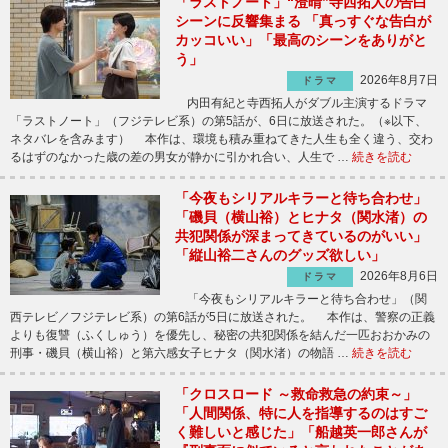
「ラストノート」“澄晴”寺西拓人の告白
シーンに反響集まる 「真っすぐな告白が
カッコいい」「最高のシーンをありがと
う」
2026年8月7日
ドラマ
内田有紀と寺西拓人がダブル主演するドラマ
「ラストノート」（フジテレビ系）の第5話が、6日に放送された。（※以下、
ネタバレを含みます） 本作は、環境も積み重ねてきた人生も全く違う、交わ
るはずのなかった歳の差の男女が静かに引かれ合い、人生で …
続きを読む
「今夜もシリアルキラーと待ち合わせ」
「磯貝（横山裕）とヒナタ（関水渚）の
共犯関係が深まってきているのがいい」
「縦山裕二さんのグッズ欲しい」
2026年8月6日
ドラマ
「今夜もシリアルキラーと待ち合わせ」（関
西テレビ／フジテレビ系）の第6話が5日に放送された。 本作は、警察の正義
よりも復讐（ふくしゅう）を優先し、秘密の共犯関係を結んだ一匹おおかみの
刑事・磯貝（横山裕）と第六感女子ヒナタ（関水渚）の物語 …
続きを読む
「クロスロード ～救命救急の約束～」
「人間関係、特に人を指導するのはすご
く難しいと感じた」「船越英一郎さんが