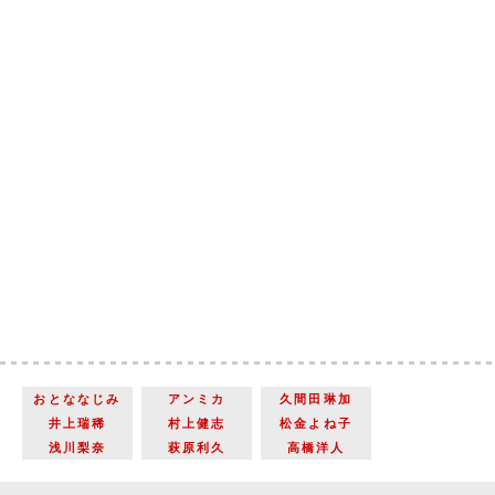
おとななじみ
アンミカ
久間田琳加
井上瑞稀
村上健志
松金よね子
浅川梨奈
萩原利久
高橋洋人