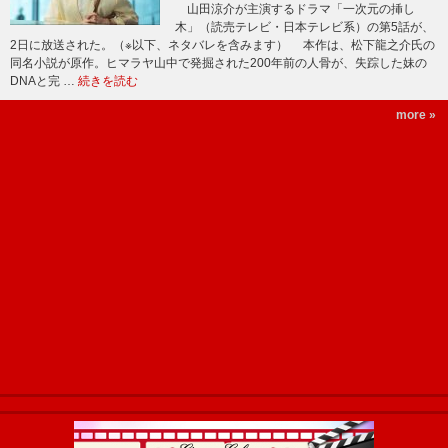
山田涼介が主演するドラマ「一次元の挿し
木」（読売テレビ・日本テレビ系）の第5話が、
2日に放送された。（※以下、ネタバレを含みます） 本作は、松下龍之介氏の
同名小説が原作。ヒマラヤ山中で発掘された200年前の人骨が、失踪した妹の
DNAと完 …
続きを読む
more »