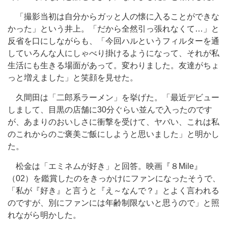
「撮影当初は自分からガッと人の懐に入ることができな
かった」という井上。「だから全然引っ張れなくて…」と
反省を口にしながらも、「今回ハルというフィルターを通
していろんな人にしゃべり掛けるようになって、それが私
生活にも生きる場面があって。変わりました。友達がちょ
っと増えました」と笑顔を見せた。
久間田は「二郎系ラーメン」を挙げた。「最近デビュー
しまして、目黒の店舗に30分ぐらい並んで入ったのです
が、あまりのおいしさに衝撃を受けて、ヤバい、これは私
のこれからのご褒美ご飯にしようと思いました」と明かし
た。
松金は「エミネムが好き」と回答。映画『８Mile』
（02）を鑑賞したのをきっかけにファンになったそうで、
「私が『好き』と言うと『え～なんで？』とよく言われる
のですが、別にファンには年齢制限ないと思うので」と照
れながら明かした。