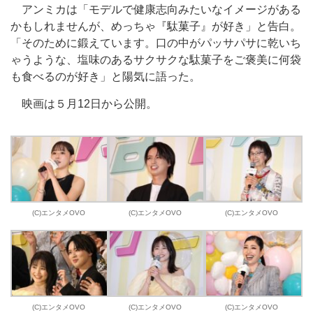
アンミカは「モデルで健康志向みたいなイメージがある
かもしれませんが、めっちゃ『駄菓子』が好き」と告白。
「そのために鍛えています。口の中がパッサパサに乾いち
ゃうような、塩味のあるサクサクな駄菓子をご褒美に何袋
も食べるのが好き」と陽気に語った。
映画は５月12日から公開。
(C)エンタメOVO
(C)エンタメOVO
(C)エンタメOVO
(C)エンタメOVO
(C)エンタメOVO
(C)エンタメOVO