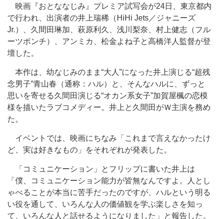
映画『おとななじみ』プレミア試写会が24日、東京都内
で行われ、出演者の井上瑞稀（HiHi Jets／ジャニーズ
Jr.）、久間田琳加、萩原利久、浅川梨奈、村上健志（フル
ーツポンチ）、アンミカ、松金よね子と高橋洋人監督が登
壇した。
本作は、幼なじみのまま“大人”になった井上演じる“超残
念男子”青山春（通称：ハル）と、そんなハルに、ずっと
思いを寄せる久間田演じる“オカン系女子”加賀屋楓の恋模
様を描いたラブコメディー。井上と久間田がＷ主演を務め
た。
イベントでは、映画にちなみ「これまで言えなかったけ
ど、実は好きなもの」をそれぞれが発表した。
「コミュニケーション」とフリップに書いた井上は
「僕、コミュニケーション能力が皆無なんですよ。人とし
ゃべることが本当に苦手だったのですが、ハルという明る
い役を通して、いろんな人の価値観を学ぶ楽しさを知っ
て、いろんな人と話せるようになりました」と報告した。