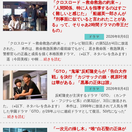
「クロスロード ～救命救急の約束～」
「人間関係、特に人を指導するのはすご
く難しいと感じた」「船越英一郎さんが
『刑事面に似ていると言われたことがあ
る』って、そりゃあ2時間ドラマの帝王だ
もの」
2026年8月6日
ドラマ
「クロスロード ～救命救急の約束～」（テレビ朝日系）の第5話が4日に放送
された。 本作は、救命救急医療の最前線でもがく、若き救命医・救急隊員・
警察官らの正義と成長を描く本格医療ドラマ。（※以下、ネタバレを含みます）
遥（今田美桜）や桐 …
続きを読む
「GTO」“鬼塚”反町隆史らが「告白大作
戦」を決行 「カジサックの娘・梶原叶渚
は華がある」「黒幕の正体は誰」
2026年8月4日
ドラマ
反町隆史が主演するドラマ「GTO」（カンテ
レ・フジテレビ系）の第3話が、3日に放送され
た。（※以下、ネタバレを含みます） 本作は、1998年に放送されて人気を博
した学園ドラマ「GTO」が28年ぶりに連続ドラマとして復活。50代になった“
…
続きを読む
「一次元の挿し木」“唯”白石聖の正体が