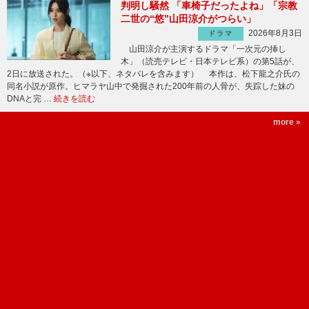
判明し騒然 「車椅子だったよね」「宗教
二世の“悠”山田涼介がつらい」
2026年8月3日
ドラマ
山田涼介が主演するドラマ「一次元の挿し
木」（読売テレビ・日本テレビ系）の第5話が、
2日に放送された。（※以下、ネタバレを含みます） 本作は、松下龍之介氏の
同名小説が原作。ヒマラヤ山中で発掘された200年前の人骨が、失踪した妹の
DNAと完 …
続きを読む
more »