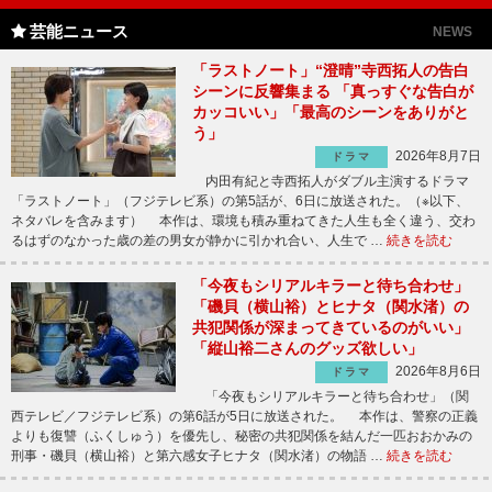
芸能ニュース
NEWS
「ラストノート」“澄晴”寺西拓人の告白
シーンに反響集まる 「真っすぐな告白が
カッコいい」「最高のシーンをありがと
う」
2026年8月7日
ドラマ
内田有紀と寺西拓人がダブル主演するドラマ
「ラストノート」（フジテレビ系）の第5話が、6日に放送された。（※以下、
ネタバレを含みます） 本作は、環境も積み重ねてきた人生も全く違う、交わ
るはずのなかった歳の差の男女が静かに引かれ合い、人生で …
続きを読む
「今夜もシリアルキラーと待ち合わせ」
「磯貝（横山裕）とヒナタ（関水渚）の
共犯関係が深まってきているのがいい」
「縦山裕二さんのグッズ欲しい」
2026年8月6日
ドラマ
「今夜もシリアルキラーと待ち合わせ」（関
西テレビ／フジテレビ系）の第6話が5日に放送された。 本作は、警察の正義
よりも復讐（ふくしゅう）を優先し、秘密の共犯関係を結んだ一匹おおかみの
刑事・磯貝（横山裕）と第六感女子ヒナタ（関水渚）の物語 …
続きを読む