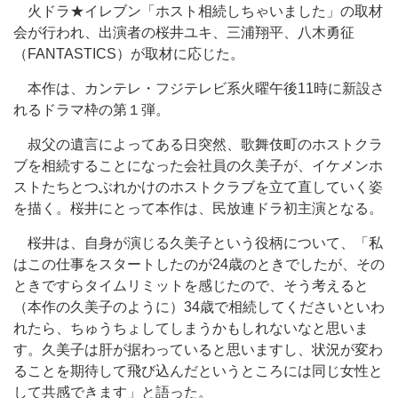
火ドラ★イレブン「ホスト相続しちゃいました」の取材
会が行われ、出演者の桜井ユキ、三浦翔平、八木勇征
（FANTASTICS）が取材に応じた。
本作は、カンテレ・フジテレビ系火曜午後11時に新設さ
れるドラマ枠の第１弾。
叔父の遺言によってある日突然、歌舞伎町のホストクラ
ブを相続することになった会社員の久美子が、イケメンホ
ストたちとつぶれかけのホストクラブを立て直していく姿
を描く。桜井にとって本作は、民放連ドラ初主演となる。
桜井は、自身が演じる久美子という役柄について、「私
はこの仕事をスタートしたのが24歳のときでしたが、その
ときですらタイムリミットを感じたので、そう考えると
（本作の久美子のように）34歳で相続してくださいといわ
れたら、ちゅうちょしてしまうかもしれないなと思いま
す。久美子は肝が据わっていると思いますし、状況が変わ
ることを期待して飛び込んだというところには同じ女性と
して共感できます」と語った。