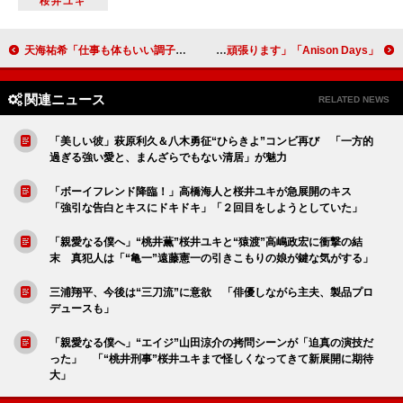
桜井ユキ
天海祐希「仕事も体もいい調子でございます」 多忙な日々が続く中での“健康習慣”を語る
「Anison Days」が４月からゴールデン進出、初回ゲストは奥井雅美 MC森口博子「目指せ、放送1000回の気持ちで頑張ります」
関連ニュース
RELATED NEWS
「美しい彼」萩原利久＆八木勇征“ひらきよ”コンビ再び 「一方的
過ぎる強い愛と、まんざらでもない清居」が魅力
「ボーイフレンド降臨！」高橋海人と桜井ユキが急展開のキス
「強引な告白とキスにドキドキ」「２回目をしようとしていた」
「親愛なる僕へ」“桃井薫”桜井ユキと“猿渡”高嶋政宏に衝撃の結
末 真犯人は「“亀一”遠藤憲一の引きこもりの娘が鍵な気がする」
三浦翔平、今後は“三刀流”に意欲 「俳優しながら主夫、製品プロ
デュースも」
「親愛なる僕へ」“エイジ”山田涼介の拷問シーンが「迫真の演技だ
った」 「“桃井刑事”桜井ユキまで怪しくなってきて新展開に期待
大」