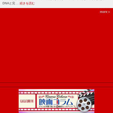
DNAと完 …
続きを読む
more »