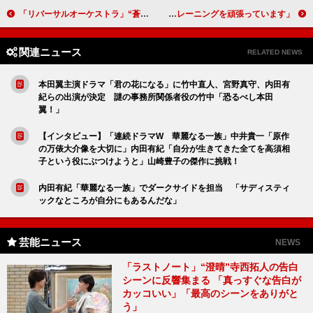
「リバーサルオーケストラ」“蒼”坂東龍汰が“初音”門脇麦に告白 「『ご検討いただけましたら』『承知いたしました』の告白、めっちゃよかった」
赤楚衛二、４月金曜ドラマ「ペンディングトレイン」に出演 初の消防士役に向けて「トレーニングを頑張っています」
関連ニュース
RELATED NEWS
本田翼主演ドラマ「君の花になる」に竹中直人、宮野真守、内田有
紀らの出演が決定 謎の事務所関係者役の竹中「恐るべし本田
翼！」
【インタビュー】「連続ドラマW 華麗なる一族」中井貴一「原作
の万俵大介像を大切に」内田有紀「自分が生きてきた全てを高須相
子という役にぶつけようと」山崎豊子の傑作に挑戦！
内田有紀「華麗なる一族」でダークサイドを担当 「サディスティ
ックなところが自分にもあるんだな」
芸能ニュース
NEWS
「ラストノート」“澄晴”寺西拓人の告白
シーンに反響集まる 「真っすぐな告白が
カッコいい」「最高のシーンをありがと
う」