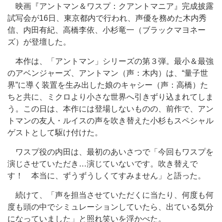
映画『アントマン＆ワスプ：クアントマニア』完成披露
試写会が16日、東京都内で行われ、声優を務めた木内秀
信、内田有紀、高橋李依、小杉竜一（ブラックマヨネー
ズ）が登壇した。
本作は、「アントマン」シリーズの第３弾。最小＆最強
のアベンジャーズ、アントマン（声：木内）は、“量子世
界”に導く装置を生み出した娘のキャシー（声：高橋）た
ちと共に、ミクロより小さな世界へ引きずり込まれてしま
う。この日は、本作には登場しないものの、前作で、アン
トマンの友人・ルイスの声を吹き替えた小杉もスペシャル
ゲストとして駆け付けた。
ワスプ役の内田は、最初のあいさつで「今回もワスプを
演じさせていただき…演じていないです。吹き替えで
す！ 本当に、ずうずうしくてすみません」と語った。
続けて、「声を担当させていただくに当たり、何度も何
度も頭の中でシミュレーションしていたら、出ている気分
になっていました」と照れ笑いを浮かべた。