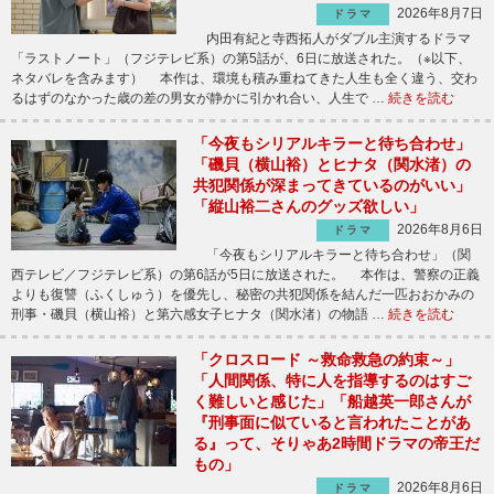
2026年8月7日
ドラマ
内田有紀と寺西拓人がダブル主演するドラマ
「ラストノート」（フジテレビ系）の第5話が、6日に放送された。（※以下、
ネタバレを含みます） 本作は、環境も積み重ねてきた人生も全く違う、交わ
るはずのなかった歳の差の男女が静かに引かれ合い、人生で …
続きを読む
「今夜もシリアルキラーと待ち合わせ」
「磯貝（横山裕）とヒナタ（関水渚）の
共犯関係が深まってきているのがいい」
「縦山裕二さんのグッズ欲しい」
2026年8月6日
ドラマ
「今夜もシリアルキラーと待ち合わせ」（関
西テレビ／フジテレビ系）の第6話が5日に放送された。 本作は、警察の正義
よりも復讐（ふくしゅう）を優先し、秘密の共犯関係を結んだ一匹おおかみの
刑事・磯貝（横山裕）と第六感女子ヒナタ（関水渚）の物語 …
続きを読む
「クロスロード ～救命救急の約束～」
「人間関係、特に人を指導するのはすご
く難しいと感じた」「船越英一郎さんが
『刑事面に似ていると言われたことがあ
る』って、そりゃあ2時間ドラマの帝王だ
もの」
2026年8月6日
ドラマ