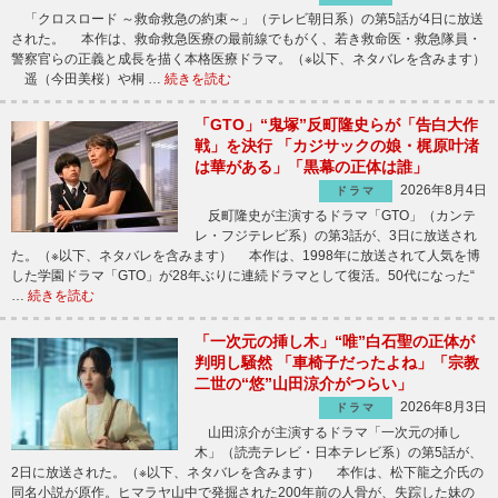
「クロスロード ～救命救急の約束～」（テレビ朝日系）の第5話が4日に放送
された。 本作は、救命救急医療の最前線でもがく、若き救命医・救急隊員・
警察官らの正義と成長を描く本格医療ドラマ。（※以下、ネタバレを含みます）
遥（今田美桜）や桐 …
続きを読む
「GTO」“鬼塚”反町隆史らが「告白大作
戦」を決行 「カジサックの娘・梶原叶渚
は華がある」「黒幕の正体は誰」
2026年8月4日
ドラマ
反町隆史が主演するドラマ「GTO」（カンテ
レ・フジテレビ系）の第3話が、3日に放送され
た。（※以下、ネタバレを含みます） 本作は、1998年に放送されて人気を博
した学園ドラマ「GTO」が28年ぶりに連続ドラマとして復活。50代になった“
…
続きを読む
「一次元の挿し木」“唯”白石聖の正体が
判明し騒然 「車椅子だったよね」「宗教
二世の“悠”山田涼介がつらい」
2026年8月3日
ドラマ
山田涼介が主演するドラマ「一次元の挿し
木」（読売テレビ・日本テレビ系）の第5話が、
2日に放送された。（※以下、ネタバレを含みます） 本作は、松下龍之介氏の
同名小説が原作。ヒマラヤ山中で発掘された200年前の人骨が、失踪した妹の