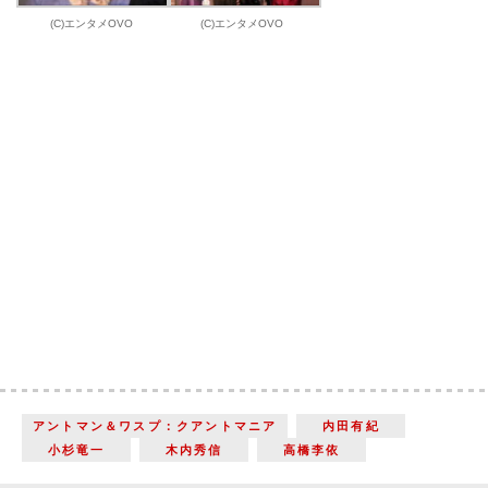
(C)エンタメOVO
(C)エンタメOVO
アントマン＆ワスプ：クアントマニア
内田有紀
小杉竜一
木内秀信
高橋李依