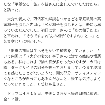
たな『華麗なる一族』を皆さんに楽しんでいただけたら」
と語った。
大介の愛人で、万俵家の縁談をつかさどる家庭教師の高
須相子を演じた内田は「私が相子を演じるとは、夢にも思
っていませんでした。初日に貴一さんに『あの相子だよ』
と言われ、『そうですよね“あの相子”ですよね』と…」と
苦笑交じりに明かした。
「撮影の前日は半べそをかいて稽古をしていました」と
いう内田は「（大介の妻の）寧子さんに対する嫉妬や憎悪
もある。私はこれまで陽の役が多かったのですが、今回は
陰、ダークサイドの部分を担っておりまして。今まで現場
でも感じたことがないような、闇の部分、サディスティッ
クなところが自分にもあるんだな…と。後半は気持ちよく
なっていきました」と笑顔を見せた。
ドラマは４月１８日、午後１０時から毎週日曜に放送。
全１２話。