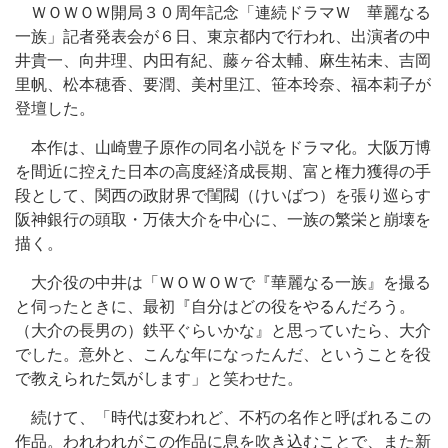
ＷＯＷＯＷ開局３０周年記念「連続ドラマＷ 華麗なる
一族」記者発表会が６日、東京都内で行われ、出演者の中
井貴一、向井理、内田有紀、藤ヶ谷太輔、麻生祐未、吉岡
里帆、松本穂香、要潤、美村里江、笹本玲奈、福本莉子が
登壇した。
本作は、山崎豊子原作の同名小説をドラマ化。大阪万博
を間近に控えた日本の高度経済成長期、富と権力獲得の手
段として、関西の政財界で閨閥（けいばつ）を張り巡らす
阪神銀行の頭取・万俵大介を中心に、一族の繁栄と崩壊を
描く。
大介役の中井は「ＷＯＷＯＷで『華麗なる一族』を撮る
と伺ったときに、最初『自分はどの役をやるんだろう。
（大介の長男の）鉄平ぐらいかな』と思っていたら、大介
でした。意外と、こんな年になったんだ、ということを役
で教えられた気がします」と笑わせた。
続けて、「時代は変われど、不朽の名作と呼ばれるこの
作品。われわれがこの作品に息を吹き込むことで、また新