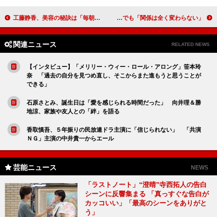
工藤静香、美容の秘訣は「毎朝１杯の水」 卓上ウォーターサーバーのイメージモデルに就任
朝ドラ「エール」でライバル役の山崎育三郎と古川雄大 ミュージカルでも「関係は全く変わらない」
関連ニュース
RELATED NEWS
【インタビュー】「メリリー・ウィー・ロール・アロング」笹本玲
奈 「過去の自分を見つめ直し、そこからまた進もうと思うことが
できる」
石原さとみ、誕生日は「愛を感じられる時間だった」 向井理＆勝
地涼、家族や友人との「絆」を語る
香取慎吾、５年振りの民放連ドラ主演に「信じられない」 「共演
ＮＧ」主演の中井貴一からエール
芸能ニュース
NEWS
「ラストノート」“澄晴”寺西拓人の告白
シーンに反響集まる 「真っすぐな告白が
カッコいい」「最高のシーンをありがと
う」