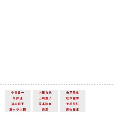
中井貴一
内田有紀
吉岡里帆
向井理
山崎豊子
松本穂香
福本莉子
笹本玲奈
美村里江
藤ヶ谷太輔
要潤
麻生祐未