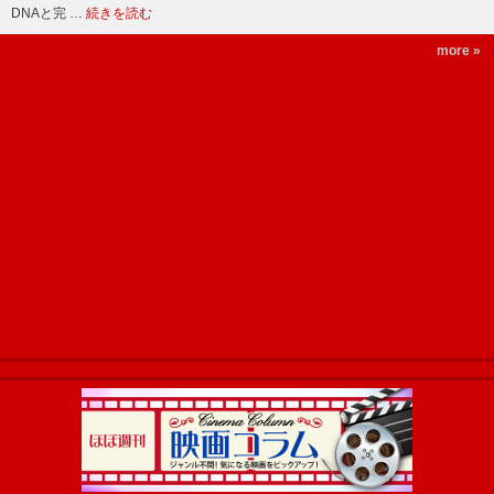
DNAと完 …
続きを読む
more »