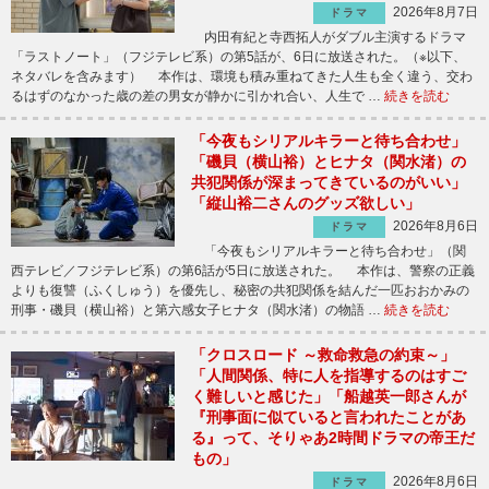
2026年8月7日
ドラマ
内田有紀と寺西拓人がダブル主演するドラマ
「ラストノート」（フジテレビ系）の第5話が、6日に放送された。（※以下、
ネタバレを含みます） 本作は、環境も積み重ねてきた人生も全く違う、交わ
るはずのなかった歳の差の男女が静かに引かれ合い、人生で …
続きを読む
「今夜もシリアルキラーと待ち合わせ」
「磯貝（横山裕）とヒナタ（関水渚）の
共犯関係が深まってきているのがいい」
「縦山裕二さんのグッズ欲しい」
2026年8月6日
ドラマ
「今夜もシリアルキラーと待ち合わせ」（関
西テレビ／フジテレビ系）の第6話が5日に放送された。 本作は、警察の正義
よりも復讐（ふくしゅう）を優先し、秘密の共犯関係を結んだ一匹おおかみの
刑事・磯貝（横山裕）と第六感女子ヒナタ（関水渚）の物語 …
続きを読む
「クロスロード ～救命救急の約束～」
「人間関係、特に人を指導するのはすご
く難しいと感じた」「船越英一郎さんが
『刑事面に似ていると言われたことがあ
る』って、そりゃあ2時間ドラマの帝王だ
もの」
2026年8月6日
ドラマ