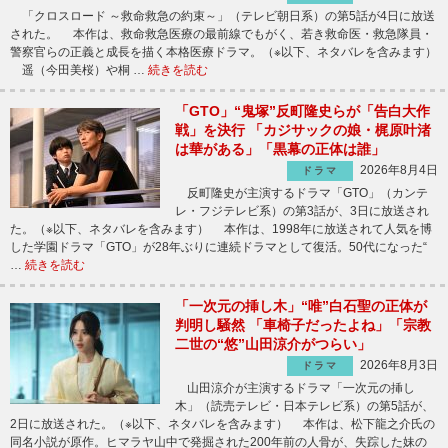
「クロスロード ～救命救急の約束～」（テレビ朝日系）の第5話が4日に放送
された。 本作は、救命救急医療の最前線でもがく、若き救命医・救急隊員・
警察官らの正義と成長を描く本格医療ドラマ。（※以下、ネタバレを含みます）
遥（今田美桜）や桐 …
続きを読む
「GTO」“鬼塚”反町隆史らが「告白大作
戦」を決行 「カジサックの娘・梶原叶渚
は華がある」「黒幕の正体は誰」
2026年8月4日
ドラマ
反町隆史が主演するドラマ「GTO」（カンテ
レ・フジテレビ系）の第3話が、3日に放送され
た。（※以下、ネタバレを含みます） 本作は、1998年に放送されて人気を博
した学園ドラマ「GTO」が28年ぶりに連続ドラマとして復活。50代になった“
…
続きを読む
「一次元の挿し木」“唯”白石聖の正体が
判明し騒然 「車椅子だったよね」「宗教
二世の“悠”山田涼介がつらい」
2026年8月3日
ドラマ
山田涼介が主演するドラマ「一次元の挿し
木」（読売テレビ・日本テレビ系）の第5話が、
2日に放送された。（※以下、ネタバレを含みます） 本作は、松下龍之介氏の
同名小説が原作。ヒマラヤ山中で発掘された200年前の人骨が、失踪した妹の