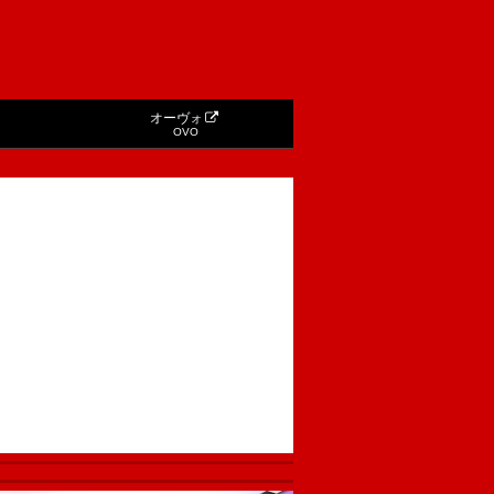
オーヴォ
OVO