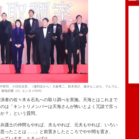
中哲司、小日向文世、（後列左から）大倉孝二、鈴木浩介、速水もこみち、でんでん、
塚地武雅（C）エンタメOVO
演者の佐々木＆石丸への取り調べを実施。天海とはこれまで
たのは「キントリメンバーは天海さんが怖いとよく冗談で言っ
すか？」という質問。
弁護士の仲間もやれば、夫もやれば、元夫もやれば、いろい
と思ったことは……」と前置きしたところでやや間を置き、
思っています」ときっぱり。