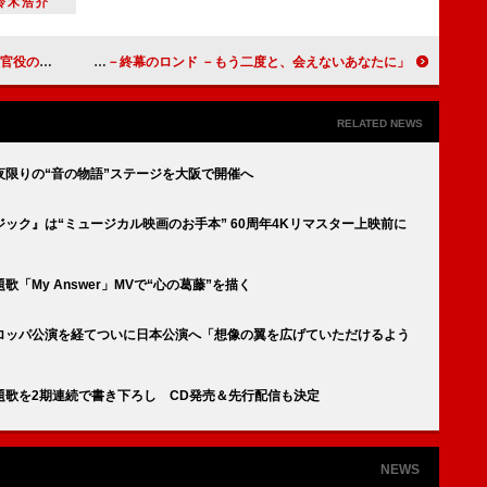
鈴木浩介
とを肌で感じています」
「終幕のロンド －もう二度と、会えないあなたに－」「樹（草なぎ剛）の優しさが全部包んでいった」「陸くんのその後が気になった」
RELATED NEWS
限りの“音の物語”ステージを大阪で開催へ
ック』は“ミュージカル映画のお手本” 60周年4Kリマスター上映前に
My Answer」MVで“心の葛藤”を描く
ロッパ公演を経てついに日本公演へ「想像の翼を広げていただけるよう
題歌を2期連続で書き下ろし CD発売＆先行配信も決定
NEWS