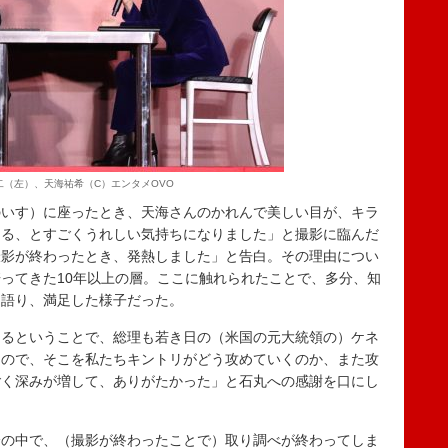
二（左）、天海祐希（C）エンタメOVO
いす）に座ったとき、天海さんのかれんで美しい目が、キラ
まる、とすごくうれしい気持ちになりました」と撮影に臨んだ
撮影が終わったとき、発熱しました」と告白。その理由につい
ってきた10年以上の層。ここに触れられたことで、多分、知
と語り、満足した様子だった。
るということで、総理も若き日の（米国の元大統領の）ケネ
たので、そこを私たちキントリがどう攻めていくのか、また攻
ごく深みが増して、ありがたかった」と石丸への感謝を口にし
の中で、（撮影が終わったことで）取り調べが終わってしま