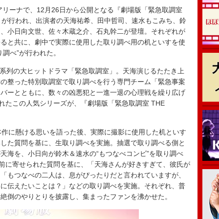
アリーナで、12月26日から公開となる『劇場版「緊急取調室
ベントが行われ、出演者の天海祐希、田中哲司、速水もこみち、鈴
ん、小日向文世、佐々木蔵之介、石丸幹二が登壇。それぞれが
語ると共に、劇中で実際に使用した取り調べ用の机といすを使
り調べ”が行われた。
日系列の大ヒットドラマ「緊急取調室」。天海演じるたたき上
備の整った特別取調室で取り調べを行う専門チーム「緊急事案
ンバーとともに、数々の凶悪犯と一進一退の心理戦を繰り広げ
れたこの人気シリーズが、『劇場版「緊急取調室 THE
本作に懸ける思いを語った後、実際に撮影に使用した机といす
集した質問を基に、生取り調べを実施。抽選で取り調べる側と
天海を、小日向が鈴木＆速水の“もつなべコンビ”を取り調べ
事前に寄せられた質問を基に、「天海さんが好きすぎて、彼氏が
」「もつなべの二人は、息がぴったりだと言われていますが、
いに伝えたいことは？」などの取り調べを実施。それぞれ、普
腹絶倒のやりとりを披露し、集まったファンを沸かせた。