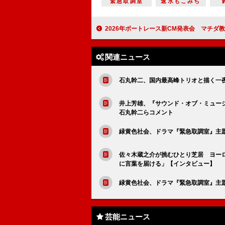
緊急取調室
速水もこみち
2026年ボートレース新CM発表会 マチダ教官役の町田啓太「ボートレースに関わる全ての方々が、本当に高い熱量を持って取り組まれているこ
関連ニュース
石丸幹二、国内最高峰トリオと描く一夜
井上芳雄、『サウンド・オブ・ミュージ
石丸幹二らコメント
緑黄色社会、ドラマ『緊急取調室』主題歌「
佐々木蔵之介が挑むひとり芝居 ヨー
に言葉を届ける」【インタビュー】
緑黄色社会、ドラマ『緊急取調室』主
芸能ニュース