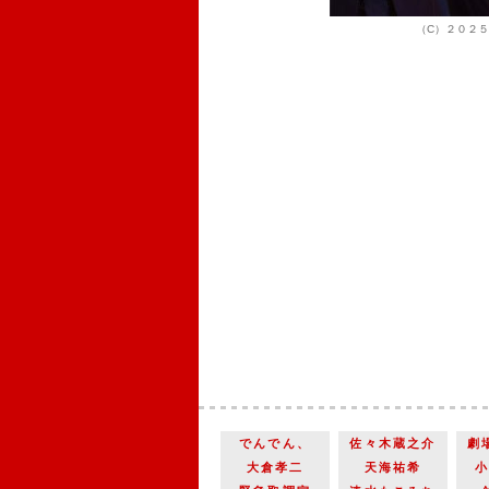
（C）２０２５
でんでん、
佐々木蔵之介
劇
大倉孝二
天海祐希