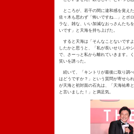
ところが、若干の間に違和感を覚えた
佐々木も思わず「怖いですね…」とポ
ラな、雑な、いい加減なおっさんたち
いです」と天海を持ち上げた。
すると天海は「そんなことないですよ
したかと思うと、「私が長いせりふや
で、さーっと私から離れていきます。
笑いを誘った。
続いて、「キントリが最後に取り調べ
はどうですか？」という質問が寄せら
が天海と初対面の石丸は、「天海祐希
と言いました！」と満足気。