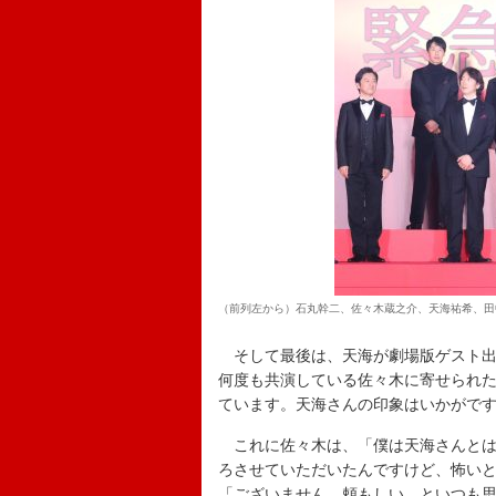
（前列左から）石丸幹二、佐々木蔵之介、天海祐希、田
そして最後は、天海が劇場版ゲスト出
何度も共演している佐々木に寄せられ
ています。天海さんの印象はいかがで
これに佐々木は、「僕は天海さんとは
ろさせていただいたんですけど、怖い
「ございません。頼もしい、といつも