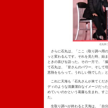
石丸幹
さらに石丸は、「ここ（取り調べ用の
ッと変わるんです。それを見た時、始
ときの喜びを語った。その一方で、「
て石丸は、「皆さんのパワー、そして培
恵熱をもらって。うれしい熱でした」
これに天海も「石丸さんが来てくださ
ディのような清廉潔白なイメージだっ
めていいのかという葛藤も生まれ、す
た。
生取り調べが終わると天海は、「自分