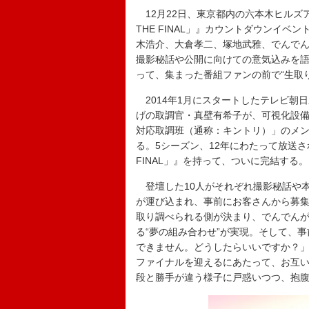
12月22日、東京都内の六本木ヒルズ
THE FINAL」』カウントダウンイ
木浩介、大倉孝二、塚地武雅、でんで
撮影秘話や公開に向けての意気込みを
って、集まった番組ファンの前で“生取
2014年1月にスタートしたテレビ朝
げの取調官・真壁有希子が、可視化設
対応取調班（通称：キントリ）」のメ
る。5シーズン、12年にわたって放送さ
FINAL」』を持って、ついに完結する。
登壇した10人がそれぞれ撮影秘話や
が運び込まれ、事前にお客さんから募
取り調べられる側が決まり、でんでんが
る“夢の組み合わせ”が実現。そして、
できません。どうしたらいいですか？
ファイナルを迎えるにあたって、お互
段と勝手が違う様子に戸惑いつつ、抱