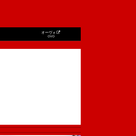
オーヴォ
OVO