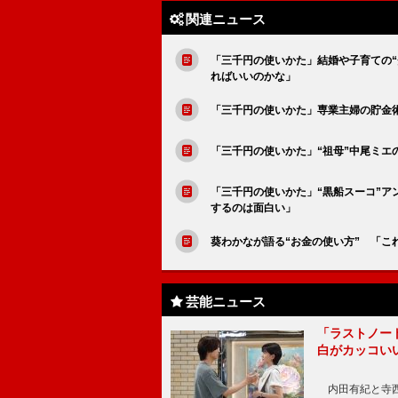
関連ニュース
「三千円の使いかた」結婚や子育ての
ればいいのかな」
「三千円の使いかた」専業主婦の貯金
「三千円の使いかた」“祖母”中尾ミエ
「三千円の使いかた」“黒船スーコ”ア
するのは面白い」
葵わかなが語る“お金の使い方” 「
芸能ニュース
「ラストノー
白がカッコい
内田有紀と寺西