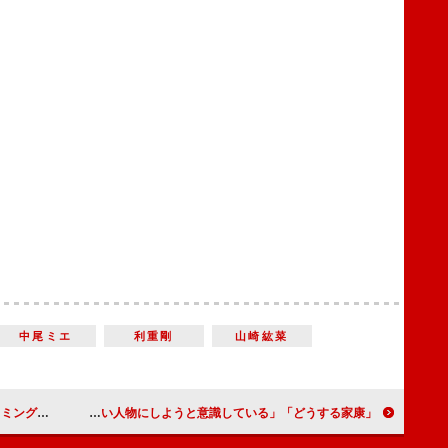
中尾ミエ
利重剛
山崎紘菜
に感心した」
「どうする家康」有村架純“夫”松本潤は「チャーミング」 瀬名を演じる際は「なるべく笑いの多い人物にしようと意識している」