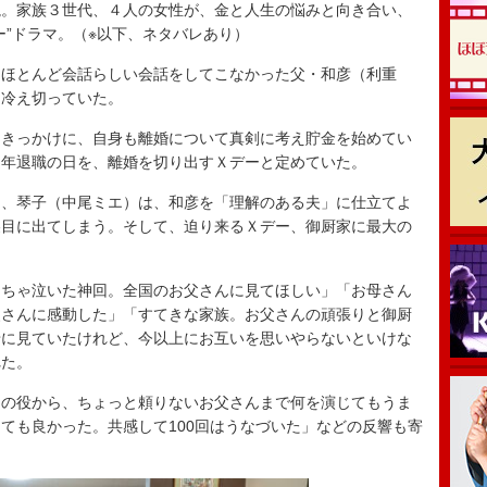
。家族３世代、４人の女性が、金と人生の悩みと向き合い、
ー”ドラマ。（※以下、ネタバレあり）
ほとんど会話らしい会話をしてこなかった父・和彦（利重
も冷え切っていた。
きっかけに、自身も離婚について真剣に考え貯金を始めてい
定年退職の日を、離婚を切り出すＸデーと定めていた。
、琴子（中尾ミエ）は、和彦を「理解のある夫」に仕立てよ
裏目に出てしまう。そして、迫り来るＸデー、御厨家に最大の
くちゃ泣いた神回。全国のお父さんに見てほしい」「お母さん
父さんに感動した」「すてきな家族。お父さんの頑張りと御厨
緒に見ていたけれど、今以上にお互いを思いやらないといけな
れた。
の役から、ちょっと頼りないお父さんまで何を演じてもうま
ても良かった。共感して100回はうなづいた」などの反響も寄