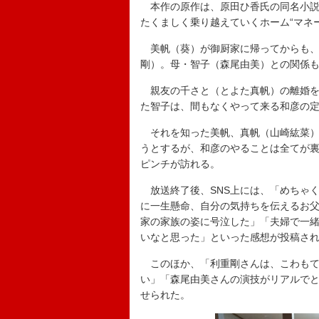
本作の原作は、原田ひ香氏の同名小説
たくましく乗り越えていくホーム“マネ
美帆（葵）が御厨家に帰ってからも、
剛）。母・智子（森尾由美）との関係
親友の千さと（とよた真帆）の離婚を
た智子は、間もなくやって来る和彦の
それを知った美帆、真帆（山崎紘菜）
うとするが、和彦のやることは全てが
ピンチが訪れる。
放送終了後、SNS上には、「めちゃ
に一生懸命、自分の気持ちを伝えるお
家の家族の姿に号泣した」「夫婦で一
いなと思った」といった感想が投稿さ
このほか、「利重剛さんは、こわもて
い」「森尾由美さんの演技がリアルでと
せられた。