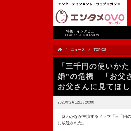
特集・インタビュー
FEATURE & INTERVIEW
ニュース
TOPICS
「三千円の使いかた
婚”の危機 「お父
お父さんに見てほし
2023年2月12日 / 20:00
葵わかなが主演するドラマ「三千円の
に放送された。