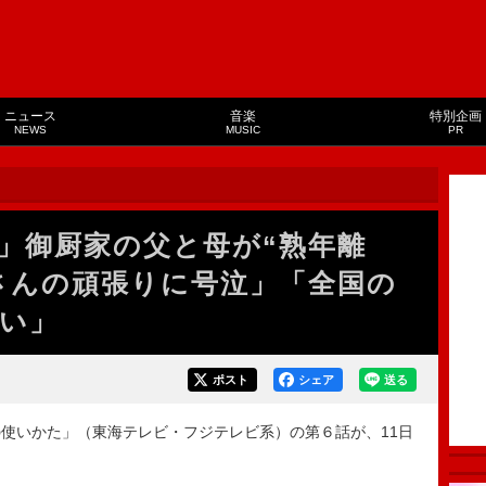
ニュース
音楽
特別企画
NEWS
MUSIC
PR
」御厨家の父と母が“熟年離
さんの頑張りに号泣」「全国の
い」
ポスト
シェア
送る
使いかた」（東海テレビ・フジテレビ系）の第６話が、11日