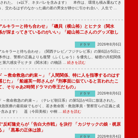
送された。（※以下、ネタバレを含みます） 本作は、環境も積み重ねてき
う、交わるはずのなかった歳の差の男女が静かに引かれ合い、人生で …
アルキラーと待ち合わせ」「磯貝（横山裕）とヒナタ（関水
係が深まってきているのがいい」「縦山裕二さんのグッズ欲し
2026年8月6日
ドラマ
ルキラーと待ち合わせ」（関西テレビ／フジテレビ系）の第6話が5日に
本作は、警察の正義よりも復讐（ふくしゅう）を優先し、秘密の共犯関係
と第六感女子ヒナタ（関水渚）の物語 …
続きを読む
ド ～救命救急の約束～」「人間関係、特に人を指導するのはす
感じた」「船越英一郎さんが『刑事面に似ていると言われたこ
て、そりゃあ2時間ドラマの帝王だもの」
2026年8月6日
ドラマ
 ～救命救急の約束～」（テレビ朝日系）の第5話が4日に放送された。
急医療の最前線でもがく、若き救命医・救急隊員・警察官らの正義と成
を含みます） 遥（今田美桜）や桐 …
続きを読む
鬼塚”反町隆史らが「告白大作戦」を決行 「カジサックの娘・梶原
る」「黒幕の正体は誰」
2026年8月4日
ドラマ