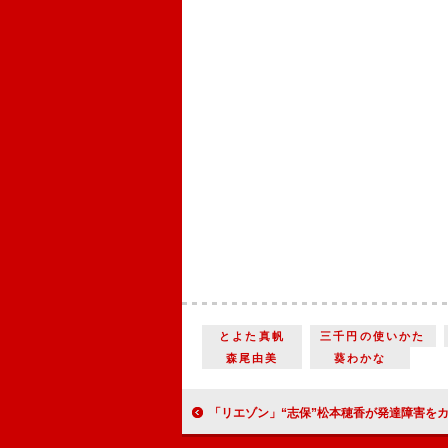
とよた真帆
三千円の使いかた
森尾由美
葵わかな
「リエゾン」“志保”松本穂香が発達障害をカミングアウト 「ストーリーの深さ