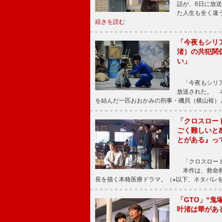
話が、6日に放
た人生も全く違
続きを読む
「今夜もシリ
渚）の共犯関
い」
「今夜もシリア
放送された。 
を結んだ一匹おおかみの刑事・磯貝（横山裕）
「クロスロー
ごく難しいと
とがある』っ
「クロスロード
本作は、救命救
長を描く本格医療ドラマ。（※以下、ネタバレ
「GTO」“
叶渚は華があ