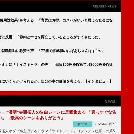
RELATED NEWS
“費用対効果”を考える 「育児はお得、コスパがいいと思える社会にな
術に反響 「節約と幸せを両立しているところがすてきだった」
の就職活動に称賛の声 「77歳で再就職のおばあちゃんはすごい」
ンミカに「ナイスキャラ」の声 「毎日100円を貯めて月3000円を貯金
これにいくらかけられるか、自分の中の価値を考える」【インタビュー】
NEWS
ト」“澄晴”寺西拓人の告白シーンに反響集まる 「真っすぐな告
い」「最高のシーンをありがとう」
2026年8月7日
ドラマ
拓人がダブル主演するドラマ「ラストノート」（フジテレビ系）の第5