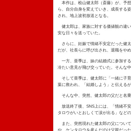
本作は、桧山健太郎（斎藤）が、予想
ら、自分自身を変えていき、成長する姿を
され、地上波初放送となる。
健太郎は、
家族に対する価値観の違
安な日々を送っていた。
さらに、妊娠で情緒不安定だった健太
だが、社長らに呼び出され、退職をや
一方、亜季は、妹の結婚式に参加する
冷たい意見が飛び交っていた。そんな
そして亜季は、健太郎に「一緒に子育
葉に救われ、「結婚しよう」と伝える
そんな中、突然、健太郎の父だと名乗
放送終了後、SNS上には、「情緒不
タロウがいとおしくて涙が出る」など
また、突然現れた健太郎の父について
や、ケンタロウを産んだのは父親だっ