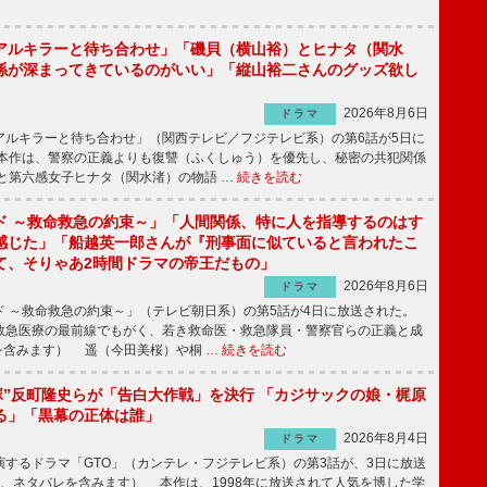
アルキラーと待ち合わせ」「磯貝（横山裕）とヒナタ（関水
係が深まってきているのがいい」「縦山裕二さんのグッズ欲し
2026年8月6日
ドラマ
ルキラーと待ち合わせ」（関西テレビ／フジテレビ系）の第6話が5日に
本作は、警察の正義よりも復讐（ふくしゅう）を優先し、秘密の共犯関係
と第六感女子ヒナタ（関水渚）の物語 …
続きを読む
ド ～救命救急の約束～」「人間関係、特に人を指導するのはす
感じた」「船越英一郎さんが『刑事面に似ていると言われたこ
て、そりゃあ2時間ドラマの帝王だもの」
2026年8月6日
ドラマ
 ～救命救急の約束～」（テレビ朝日系）の第5話が4日に放送された。
急医療の最前線でもがく、若き救命医・救急隊員・警察官らの正義と成
を含みます） 遥（今田美桜）や桐 …
続きを読む
鬼塚”反町隆史らが「告白大作戦」を決行 「カジサックの娘・梶原
る」「黒幕の正体は誰」
2026年8月4日
ドラマ
するドラマ「GTO」（カンテレ・フジテレビ系）の第3話が、3日に放送
下、ネタバレを含みます） 本作は、1998年に放送されて人気を博した学