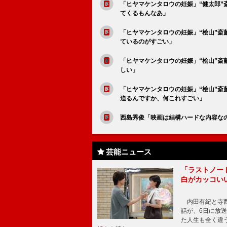
「ヒヤマケンタロウの妊娠」“健太郎”
てくるもんなあ」
「ヒヤマケンタロウの妊娠」“桧山”
ているのがすごい」
「ヒヤマケンタロウの妊娠」“桧山”
しい」
「ヒヤマケンタロウの妊娠」“桧山”
迫るんですか、何これすごい」
西島秀俊「映画は結構ハードな内容な
芸能ニュース
「ラストノー
白がカッコい
内田有紀と寺西
話が、6日に放
た人生も全く違