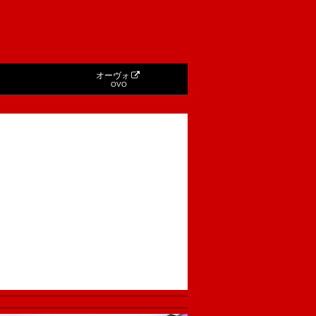
オーヴォ
OVO