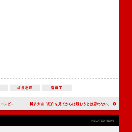
里
坂井恵理
斎藤工
ない清居」が魅力
誕生日を迎えた橋本環奈「24歳は一歩一歩着実に」 博多大吉「紅白を見てからは競おうとは思わない」
RELATED NEWS