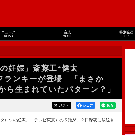
ニュース
音楽
特別企画
NEWS
MUSIC
PR
の妊娠」斎藤工“健太
・フランキーが登場 「まさか
から生まれていたパターン？」
ポスト
シェア
送る
タロウの妊娠」（テレビ東京）の５話が、２日深夜に放送さ