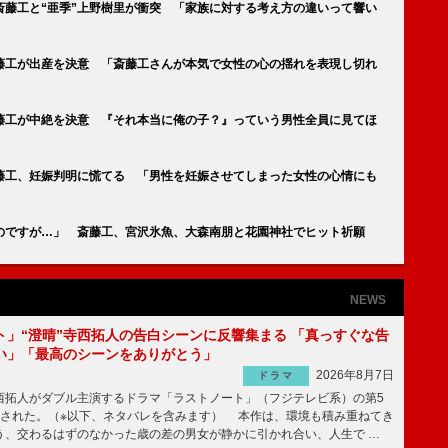
斎藤工と“亜季”上野樹里が衝突 「家族に対する考え方の違いって響い
斎藤工が出産を決意 「斎藤工さんが本気で女性の心の揺れを表現し切れ
斎藤工が中絶を決意 『それ本当に俺の子？』っていう男性全員に見てほ
斎藤工、妊娠判明に慌てる 「男性を妊娠させてしまった女性の心情にも
のですが…」 斎藤工、宮沢氷魚、大森南朋と花園神社でヒット祈願
NEWS
ト」“澄晴”寺西拓人の告白シーンに反響集まる 「真っすぐな告
い」「最高のシーンをありがとう」
2026年8月7日
ドラマ
拓人がダブル主演するドラマ「ラストノート」（フジテレビ系）の第5
送された。（※以下、ネタバレを含みます） 本作は、環境も積み重ねてき
う、交わるはずのなかった歳の差の男女が静かに引かれ合い、人生で …