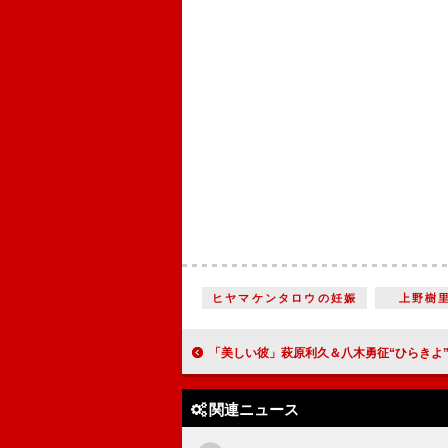
ヒヤマケンタロウの妊娠
上野樹
「美しい彼」萩原利久＆八木勇征“ひらきよ”コンビ再び 「一方的過ぎる強い愛と、まんざらでも
関連ニュース