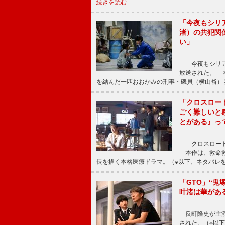
続きを読む
「今夜もシリ
渚）の共犯関
い」
「今夜もシリア
放送された。 
を結んだ一匹おおかみの刑事・磯貝（横山裕）
「クロスロー
ごく難しいと
とがある』っ
「クロスロード
本作は、救命救
長を描く本格医療ドラマ。（※以下、ネタバレ
「GTO」“
叶渚は華があ
反町隆史が主演
された。（※以