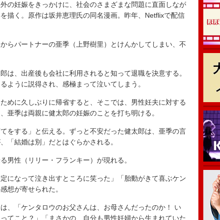
外の妊娠をきっかけに、社会のさまざまな問題に直面しなが
描く。原作は坂井恵理氏の同名漫画。昨年、Netflixで配信
いからパートナーの亜季（上野樹里）と
けんかしてしまい、不
郎は、出産後も会社に利用されると知って退職を決意する。
めるように説得され、感極まって泣いてしまう。
ために久しぶりに帰省すると、そこでは、男性妊夫に対する
中、亜季は両親に健太郎の妊娠のことを打ち明ける。
てをする」と伝える。ずっと不安だった健太郎は、亜季の言
が、「結婚は別」だとはぐらかされる。
る男性（リリー・フランキー）が現れる。
安定になって泣き出すところに笑った」「胎動がきて喜ぶケン
の感想が寄せられた。
は、「ケンタロウのお父さんは、お母さんだったのか！ い
たってこと？」「まさかの、自分も男性妊婦から生まれていた