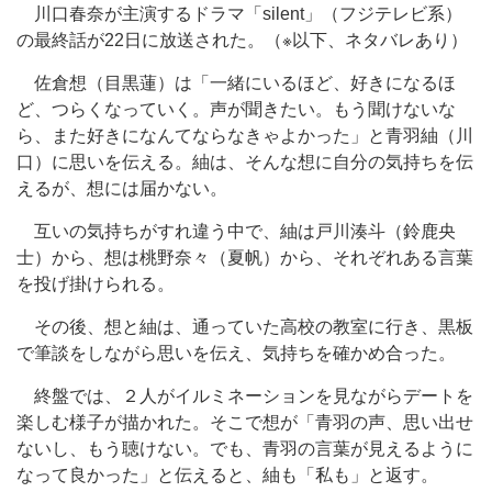
川口春奈が主演するドラマ「silent」（フジテレビ系）
の最終話が22日に放送された。（※以下、ネタバレあり）
佐倉想（目黒蓮）は「一緒にいるほど、好きになるほ
ど、つらくなっていく。声が聞きたい。もう聞けないな
ら、また好きになんてならなきゃよかった」と青羽紬（川
口）に思いを伝える。紬は、そんな想に自分の気持ちを伝
えるが、想には届かない。
互いの気持ちがすれ違う中で、紬は戸川湊斗（鈴鹿央
士）から、想は桃野奈々（夏帆）から、それぞれある言葉
を投げ掛けられる。
その後、想と紬は、通っていた高校の教室に行き、黒板
で筆談をしながら思いを伝え、気持ちを確かめ合った。
終盤では、２人がイルミネーションを見ながらデートを
楽しむ様子が描かれた。そこで想が「青羽の声、思い出せ
ないし、もう聴けない。でも、青羽の言葉が見えるように
なって良かった」と伝えると、紬も「私も」と返す。