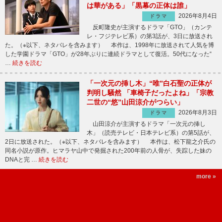
は華がある」「黒幕の正体は誰」
2026年8月4日
ドラマ
反町隆史が主演するドラマ「GTO」（カンテ
レ・フジテレビ系）の第3話が、3日に放送され
た。（※以下、ネタバレを含みます） 本作は、1998年に放送されて人気を博
した学園ドラマ「GTO」が28年ぶりに連続ドラマとして復活。50代になった“
…
続きを読む
「一次元の挿し木」“唯”白石聖の正体が
判明し騒然 「車椅子だったよね」「宗教
二世の“悠”山田涼介がつらい」
2026年8月3日
ドラマ
山田涼介が主演するドラマ「一次元の挿し
木」（読売テレビ・日本テレビ系）の第5話が、
2日に放送された。（※以下、ネタバレを含みます） 本作は、松下龍之介氏の
同名小説が原作。ヒマラヤ山中で発掘された200年前の人骨が、失踪した妹の
DNAと完 …
続きを読む
more »