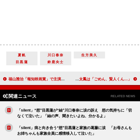
夏帆
川口春奈
生方美久
目黒蓮
鈴鹿央士
福山雅治「報知映画賞」で主演男優賞を受賞 「『何者かになる』という目標をかなえられた」
山崎賢人、バディを組むなら「太鳳ちゃんかな」 指名された土屋太鳳は「ごめん、賢人くん…」
関連ニュース
RELATED NEWS
「silent」“想”目黒蓮が“紬”川口春奈に涙の訴え 想の気持ちに「切
なくて泣いた」「紬の声、聞きたいよね、分かるよ」
「silent」病と向き合う“想”目黒蓮と家族の葛藤に涙 「お母さんも
お姉ちゃんも家族全員に感情移入して泣いた」