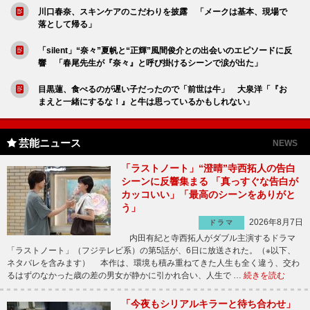
川口春奈、スキンケアのこだわりを披露 「メークは基本、現場で
落として帰る」
「silent」“奈々”夏帆と“正輝”風間俊介との出会いのエピソードに反
響 「春尾先生が『奈々』と呼び掛けるシーンで涙が出た」
目黒蓮、食べるのが遅い子だったので「前世は牛」 大泉洋「『お
まえと一緒にするな！』と牛は思っているかもしれない」
芸能ニュース
NEWS
「ラストノート」“澄晴”寺西拓人の告白
シーンに反響集まる 「真っすぐな告白が
カッコいい」「最高のシーンをありがと
う」
2026年8月7日
ドラマ
内田有紀と寺西拓人がダブル主演するドラマ
「ラストノート」（フジテレビ系）の第5話が、6日に放送された。（※以下、
ネタバレを含みます） 本作は、環境も積み重ねてきた人生も全く違う、交わ
るはずのなかった歳の差の男女が静かに引かれ合い、人生で …
続きを読む
「今夜もシリアルキラーと待ち合わせ」