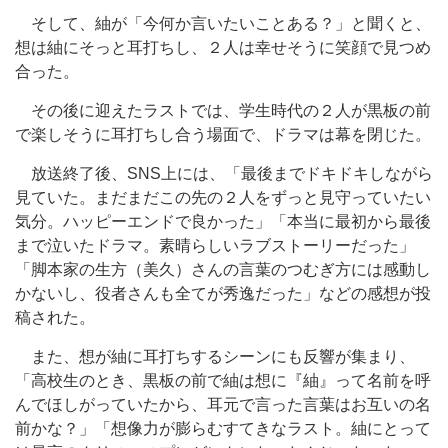
そして、紬が「今何か言いたいことある？」と聞くと、
想は紬にそっと耳打ちし、２人は幸せそうに笑顔で見つめ
合った。
その後に迎えたラストでは、学生時代の２人が黒板の前
で楽しそうに耳打ちし合う場面で、ドラマは幕を閉じた。
放送終了後、SNS上には、「最後までドキドキしながら
見ていた。まだまだこの先の２人をずっと見守っていたい
気分。ハッピーエンドで良かった」「本当に最初から最後
まで泣いたドラマ。素晴らしいラブストーリーだった」
「脚本家の生方（美久）さんの言葉のつむぎ方には感動し
かないし、役者さんも全てが秀逸だった」などの感想が投
稿された。
また、想が紬に耳打ちするシーンにも反響が集まり、
「高校生のとき、黒板の前で紬は想に『紬』って名前を呼
んでほしがっていたから、耳元で言った言葉はお互いの名
前かな？」「想像力が膨らむすてきなラスト。紬にとって