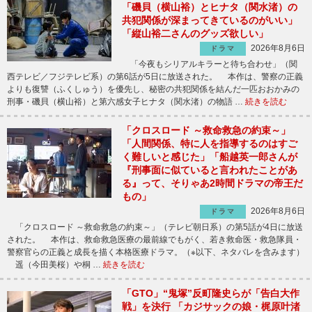
「磯貝（横山裕）とヒナタ（関水渚）の
共犯関係が深まってきているのがいい」
「縦山裕二さんのグッズ欲しい」
2026年8月6日
ドラマ
「今夜もシリアルキラーと待ち合わせ」（関
西テレビ／フジテレビ系）の第6話が5日に放送された。 本作は、警察の正義
よりも復讐（ふくしゅう）を優先し、秘密の共犯関係を結んだ一匹おおかみの
刑事・磯貝（横山裕）と第六感女子ヒナタ（関水渚）の物語 …
続きを読む
「クロスロード ～救命救急の約束～」
「人間関係、特に人を指導するのはすご
く難しいと感じた」「船越英一郎さんが
『刑事面に似ていると言われたことがあ
る』って、そりゃあ2時間ドラマの帝王だ
もの」
2026年8月6日
ドラマ
「クロスロード ～救命救急の約束～」（テレビ朝日系）の第5話が4日に放送
された。 本作は、救命救急医療の最前線でもがく、若き救命医・救急隊員・
警察官らの正義と成長を描く本格医療ドラマ。（※以下、ネタバレを含みます）
遥（今田美桜）や桐 …
続きを読む
「GTO」“鬼塚”反町隆史らが「告白大作
戦」を決行 「カジサックの娘・梶原叶渚