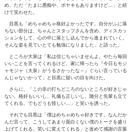
め。ただ「たまに愚痴や、ボヤキもありますけど…」と続
けて笑わせた。
目黒も「めちゃめちゃ格好よかったです。自分がふに落
ちない部分は、ちゃんとスタッフさんを含め、ディスカッ
ションをして、心の中に落とし込んでから進まれていく。
そんな姿を見ていとても勉強になりました」と語った。
ところが大泉は「私は信じちゃいませんよ。やたら毎回
いいことを言ってくれるけど、家に帰ったら『今日もモジ
ャモジャ（大泉）がうるさかったな～』ぐらい言っている
んじゃないかって」と目黒に疑いの目を向けた。
さらに、「この非の打ちどころのないところが好きじゃ
ない。格好もいいし、礼儀も正しいし、随分と先輩も立て
てくれる。でもどうも怪しい…」と笑いを誘った。
それでも目黒は「僕はめちゃめちゃ好きです。なんだか
んだ言って、こうしてあまり面白くない僕のトークを盛り
上げてくれる。笑いに変えてくれる」と改めて感謝の言葉