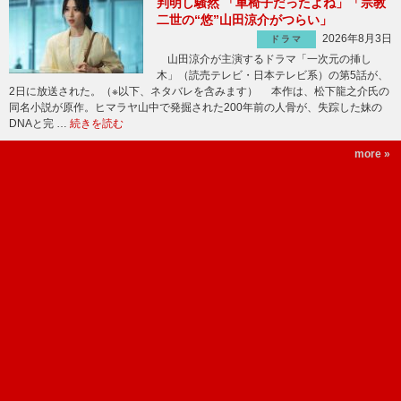
判明し騒然 「車椅子だったよね」「宗教
二世の“悠”山田涼介がつらい」
2026年8月3日
ドラマ
山田涼介が主演するドラマ「一次元の挿し
木」（読売テレビ・日本テレビ系）の第5話が、
2日に放送された。（※以下、ネタバレを含みます） 本作は、松下龍之介氏の
同名小説が原作。ヒマラヤ山中で発掘された200年前の人骨が、失踪した妹の
DNAと完 …
続きを読む
more »