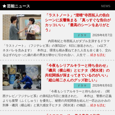
芸能ニュース
NEWS
「ラストノート」“澄晴”寺西拓人の告白
シーンに反響集まる 「真っすぐな告白が
カッコいい」「最高のシーンをありがと
う」
2026年8月7日
ドラマ
内田有紀と寺西拓人がダブル主演するドラマ
「ラストノート」（フジテレビ系）の第5話が、6日に放送された。（※以下、
ネタバレを含みます） 本作は、環境も積み重ねてきた人生も全く違う、交わ
るはずのなかった歳の差の男女が静かに引かれ合い、人生で …
続きを読む
「今夜もシリアルキラーと待ち合わせ」
「磯貝（横山裕）とヒナタ（関水渚）の
共犯関係が深まってきているのがいい」
「縦山裕二さんのグッズ欲しい」
2026年8月6日
ドラマ
「今夜もシリアルキラーと待ち合わせ」（関
西テレビ／フジテレビ系）の第6話が5日に放送された。 本作は、警察の正義
よりも復讐（ふくしゅう）を優先し、秘密の共犯関係を結んだ一匹おおかみの
刑事・磯貝（横山裕）と第六感女子ヒナタ（関水渚）の物語 …
続きを読む