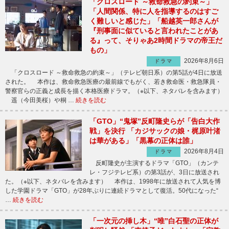
「クロスロード ～救命救急の約束～」
「人間関係、特に人を指導するのはすご
く難しいと感じた」「船越英一郎さんが
『刑事面に似ていると言われたことがあ
る』って、そりゃあ2時間ドラマの帝王だ
もの」
2026年8月6日
ドラマ
「クロスロード ～救命救急の約束～」（テレビ朝日系）の第5話が4日に放送
された。 本作は、救命救急医療の最前線でもがく、若き救命医・救急隊員・
警察官らの正義と成長を描く本格医療ドラマ。（※以下、ネタバレを含みます）
遥（今田美桜）や桐 …
続きを読む
「GTO」“鬼塚”反町隆史らが「告白大作
戦」を決行 「カジサックの娘・梶原叶渚
は華がある」「黒幕の正体は誰」
2026年8月4日
ドラマ
反町隆史が主演するドラマ「GTO」（カンテ
レ・フジテレビ系）の第3話が、3日に放送され
た。（※以下、ネタバレを含みます） 本作は、1998年に放送されて人気を博
した学園ドラマ「GTO」が28年ぶりに連続ドラマとして復活。50代になった“
…
続きを読む
「一次元の挿し木」“唯”白石聖の正体が