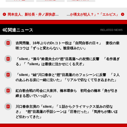
岡本圭人、新社長・井ノ原快彦は「特別な存在」 「きっと僕たちを導いてくれる」
「エルピス」“斎藤”鈴木亮平の「色気がすごい」 永山瑛太のサプライズ登場に「まさか瑛太が犯人？」
関連ニュース
RELATED NEWS
吉岡秀隆、16年ぶりのDr.コトー役は「自問自答の日々」 妻役の柴
咲コウは「ずっと変わらない。観音様みたい」
「silent」“湊斗”鈴鹿央士の“想”目黒蓮への友情に反響 「名作過ぎ
る」「『silent』は最後に泣かせにくる天才」
「silent」“紬”川口春奈と“想”目黒蓮のカフェシーンに反響 「２人
のあふれる涙に一緒に泣いた」「リアルで切なくて引き込まれた」
紅白歌合戦の司会に大泉洋、橋本環奈ら 初司会の橋本「身が引き
締まる思いでいっぱい」
川口春奈主演の「silent」「１話からクライマックス並みの切な
さ」 “想”目黒蓮の手話シーンは「圧巻だった」「気持ちが痛いほ
ど伝わってきた」