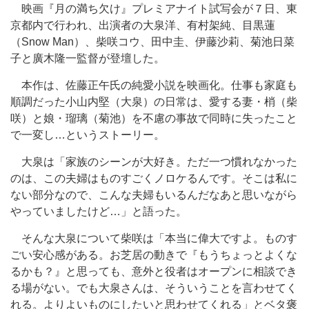
映画『月の満ち欠け』プレミアナイト試写会が７日、東
京都内で行われ、出演者の大泉洋、有村架純、目黒蓮
（Snow Man）、柴咲コウ、田中圭、伊藤沙莉、菊池日菜
子と廣木隆一監督が登壇した。
本作は、佐藤正午氏の純愛小説を映画化。仕事も家庭も
順調だった小山内堅（大泉）の日常は、愛する妻・梢（柴
咲）と娘・瑠璃（菊池）を不慮の事故で同時に失ったこと
で一変し…というストーリー。
大泉は「家族のシーンが大好き。ただ一つ慣れなかった
のは、この夫婦はものすごくノロケるんです。そこは私に
ない部分なので、こんな夫婦もいるんだなあと思いながら
やっていましたけど…」と語った。
そんな大泉について柴咲は「本当に偉大ですよ。ものす
ごい安心感がある。お芝居の動きで『もうちょっとよくな
るかも？』と思っても、意外と役者はオープンに相談でき
る場がない。でも大泉さんは、そういうことを言わせてく
れる。よりよいものにしたいと思わせてくれる」とベタ褒